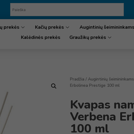
ų prekės
Kačių prekės
Augintinių šeimininkam
Kalėdinės prekės
Graužikų prekės
Pradžia
/
Augintinių šeimininkams
Erbolinea Prestige 100 ml
Kvapas nam
Verbena Er
100 ml