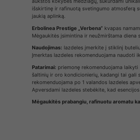
aukštos kokybės medžiagų, sukurdami unikalius
išskirtinę ir rafinuotą svetingumo atmosferą 
jaukią aplinką.
Erbolinea Prestige „Verbena“
kvapas namams i
Mėgaukitės įsimintina ir neužmirštama diena 
Naudojimas:
lazdeles įmerkite į stiklinį bute
Įmerktas lazdeles rekomenduojama naudoti iki 
Patarimai:
priemonę rekomenduojama laikyti ma
šaltinių ir oro kondicionierių, kadangi tai ga
rekomenduojama po 1 valandos lazdeles apver
Apversdami lazdeles stebėkite, kad esencijos la
Mėgaukitės prabangiu, rafinuotu aromatu kar