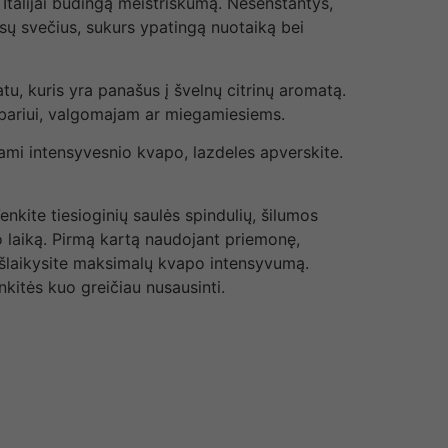
Italijai būdingą meistriškumą. Nesenstantys,
ų svečius, sukurs ypatingą nuotaiką bei
tu, kuris yra panašus į švelnų citrinų aromatą.
mbariui, valgomajam ar miegamiesiems.
dami intensyvesnio kvapo, lazdeles apverskite.
ite tiesioginių saulės spindulių, šilumos
mo laiką. Pirmą kartą naudojant priemonę,
išlaikysite maksimalų kvapo intensyvumą.
nkitės kuo greičiau nusausinti.