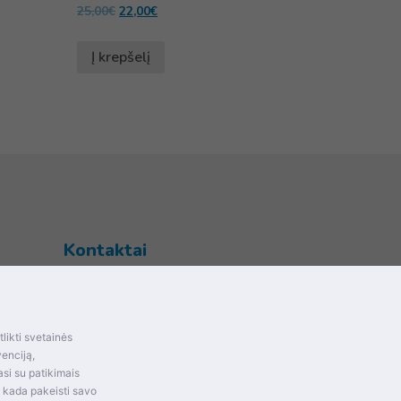
25,00
€
22,00
€
Į krepšelį
Kontaktai
Šventupės g. 28, Kaunas, Lietuva
+370 (672) 27 650
likti svetainės
info@dokrinesa.lt
mas ir
venciją,
si su patikimais
MB PETHOMEPEOPLE
t kada pakeisti savo