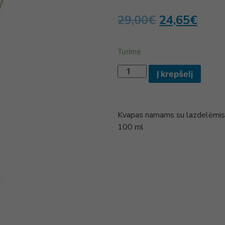
29,00
€
24,65
€
Turime
Į krepšelį
Kvapas namams su lazdelėmi
100 ml