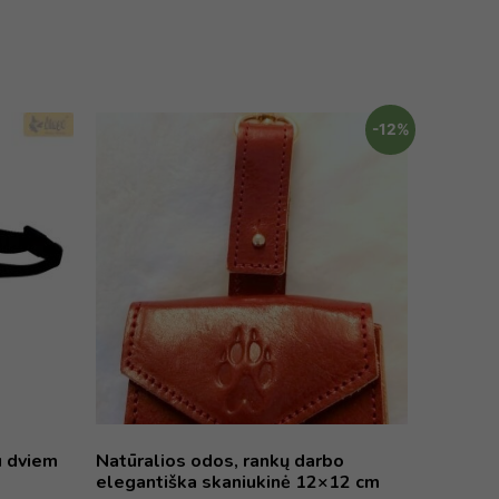
-12%
u dviem
Natūralios odos, rankų darbo
elegantiška skaniukinė 12×12 cm