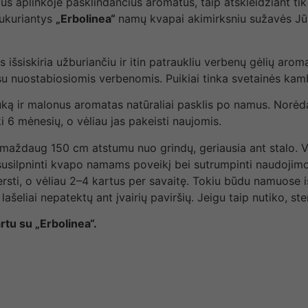
 aplinkoje pasklindančius aromatus, taip atskleidžiant tik 
sukuriantys
„Erbolinea“
namų kvapai akimirksniu sužavės Jūs
šsiskiria užburiančiu ir itin patraukliu verbenų gėlių aroma
su nuostabiosiomis verbenomis. Puikiai tinka svetainės ka
liuką ir malonus aromatas natūraliai pasklis po namus. Norė
6 mėnesių, o vėliau jas pakeisti naujomis.
ždaug 150 cm atstumu nuo grindų, geriausia ant stalo. Venk
li susilpninti kvapo namams poveikį bei sutrumpinti naudoji
sti, o vėliau 2–4 kartus per savaitę. Tokiu būdu namuose 
šeliai nepatektų ant įvairių paviršių. Jeigu taip nutiko, ste
tu su „Erbolinea“.