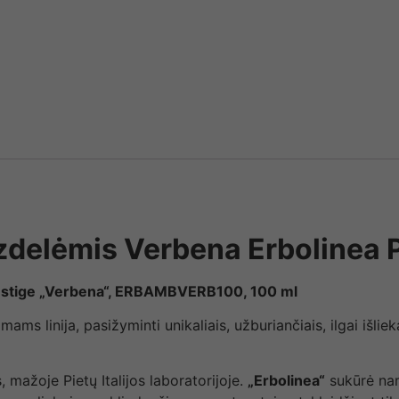
delėmis Verbena Erbolinea P
estige „Verbena“, ERBAMBVERB100, 100 ml
ams linija, pasižyminti unikaliais, užburiančiais, ilgai išlie
 mažoje Pietų Italijos laboratorijoje.
„Erbolinea“
sukūrė nam