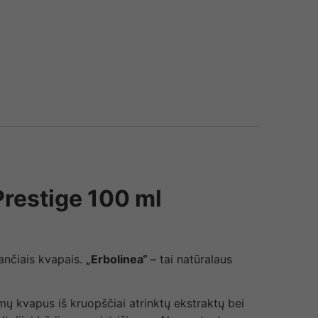
restige 100 ml
kančiais kvapais.
„Erbolinea“
– tai natūralaus
ų kvapus iš kruopščiai atrinktų ekstraktų bei