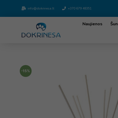
info@dokrinesa.lt
+370 679 48351
Naujienos
Šun
-15%