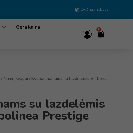
Gyvūnų viešbutis
s
Gera kaina
0
/
Namų kvapai
/ Kvapas namams su lazdelėmis Verbena
ams su lazdelėmis
bolinea Prestige