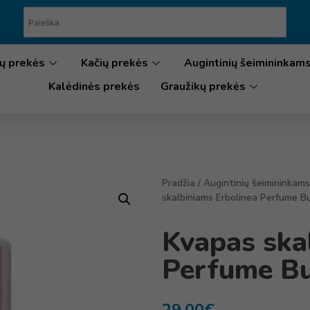
ų prekės
Kačių prekės
Augintinių šeimininkam
Kalėdinės prekės
Graužikų prekės
Pradžia
/
Augintinių šeimininkams
skalbiniams Erbolinea Perfume B
Kvapas ska
Perfume Bu