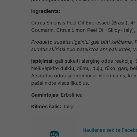
Ingredients:
Citrus Sinensis Peel Oil Expressed (Brasil),
Coumarin, Citrus Limon Peel Oil (Silicy-Italy
Produkto sudėtis ilgainiui gali būti keičiama.
sudėtis skiriasi nuo pateiktos ant pakuotės, 
Įspėjimai:
gali sukelti alerginę odos reakciją
Neįkvėpkite dulkių, dūmų, dujų, rūko, garų bei
Atsiradus odos sudirgimui ar išbėrimams, kreipk
pašalinkite visus likučius.
Gamintojas
: Erbolinea
Kilmės šalis
: Italija
Naujienas sekite Face