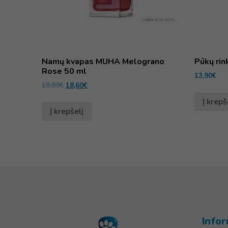
Namų kvapas MUHA Melograno
Pūkų rin
Rose 50 ml
13,90
€
19,99
€
18,60
€
Į krepš
Į krepšelį
Infor