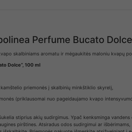
bolinea Perfume Bucato Dolc
kvapo skalbiniams aromatu ir mėgaukitės maloniu kvapų poj
to Dolce“, 100 ml
2 kamštelio priemonės į skalbinių minkštiklio skyrelį,
riemonės (priklausomai nuo pageidaujamo kvapo intensyvumo)
. Sukelia stiprius akių sudirgimus. Ypač kenksminga vandens 
ugines pirštines. Atsiradus odos sudirgimui ar išbėrimams, 
s išskalbkite. Priemonės pakuotę išmeskite atsižvelgiant į 