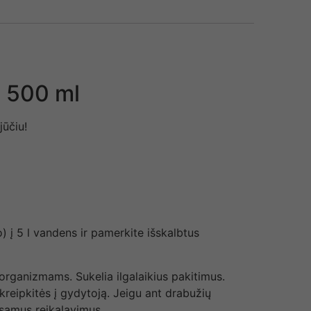
e 500 ml
ūčiu!
 į 5 l vandens ir pamerkite išskalbtus
organizmams. Sukelia ilgalaikius pakitimus.
kreipkitės į gydytoją. Jeigu ant drabužių
esamus reikalavimus.