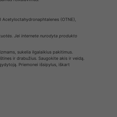
hyl Acetyloctahydronaphtalenes (OTNE),
akuotės. Jei internete nurodyta produkto
izmams, sukelia ilgalaikius pakitimus.
tines ir drabužius. Saugokite akis ir veidą.
gydytoją. Priemonei išsipylus, iškart