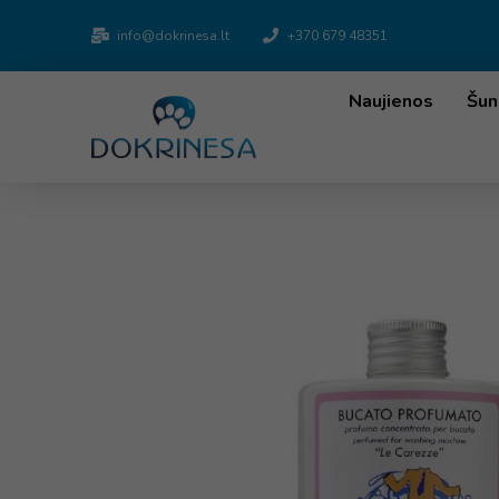
info@dokrinesa.lt
+370 679 48351
Naujienos
Šun