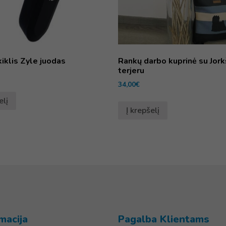
kiklis Zyle juodas
Rankų darbo kuprinė su Jork
terjeru
34,00
€
elį
Į krepšelį
macija
Pagalba Klientams