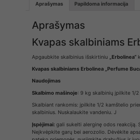
Aprašymas
Papildoma informacija
Aprašymas
Kvapas skalbiniams Er
Apgaubkite skalbinius išskirtiniu
„Erbolinea“
Kvapas skalbiniams Erbolinea „Perfume Buca
Naudojimas
Skalbimo mašinoje
: 9 kg skalbinių įpilkite 1/
Skalbiant rankomis: įpilkite 1/2 kamštelio p
skalbinius. Nuskalaukite vandeniu. J
Įspėjimai:
gali sukelti alerginę odos reakciją
Neįkvėpkite garų bei aerozolio. Dėvėkite apsa
pateko priemonės, nusiimkite drabužius ir juo