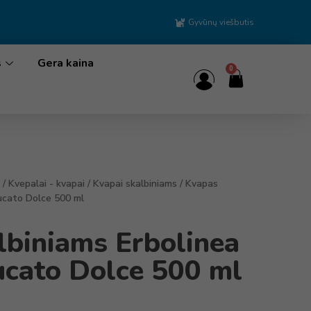
Gyvūnų viešbutis
s
Gera kaina
0
/
Kvepalai - kvapai
/
Kvapai skalbiniams
/ Kvapas
ucato Dolce 500 ml
lbiniams Erbolinea
cato Dolce 500 ml