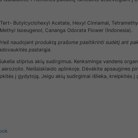
 4- Tert- Butylcyclohexyl Acetate, Hexyl Cinnamal, Tetramet
), Methyl Isoeugenol, Cananga Odorata Flower (Indonesia).
 Prieš naudojant produktą prašome pasitikrinti sudėtį ant p
vadovaukitės pastarąja.
. Sukelia stiprius akių sudirgimus. Kenksminga vandens organ
 aerozolio. Neišsisklaido aplinkoje. Dėvėkite apsaugines pirš
itės į gydytoją. Jeigu akių sudirgimai išlieka, kreipkitės į 
book