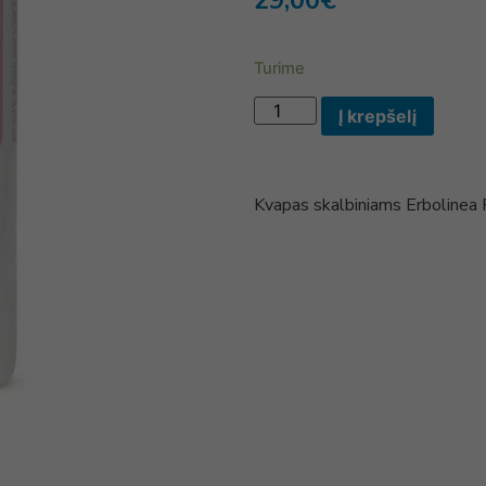
29,00
€
Turime
Į krepšelį
Kvapas skalbiniams Erbolin