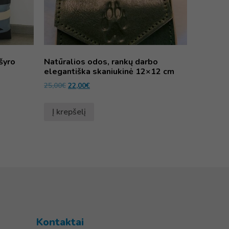
šyro
Natūralios odos, rankų darbo
elegantiška skaniukinė 12×12 cm
25,00
€
22,00
€
Į krepšelį
Kontaktai