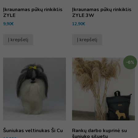
Įkraunamas pūkų rinkiklis
Įkraunamas pūkų rinkiklis
ZYLE
ZYLE 3W
9,90
€
12,90
€
Į krepšelį
Į krepšelį
-6%
Šuniukas veltinukas Ši Cu
Rankų darbo kuprinė su
šuniuko siluetu