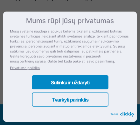
Mums rūpi jūsų privatumas
Kontaktai
Mūsų svetainė naudoja slapukus keliems tikslams: užtikrinant būtinas
svetainės funkcijas, leidžiant atlikti svetainės analizę, teikiant papildomas
Šventupės g. 28, Kaunas, Lietuva
funkcijas, personalizuojant turinį, užtikrinant saugumą ir sukčiavimo
prevenciją, personalizuojant ir matuojant reklamos efektyvumą. Su jūsų
+370 (672) 27 650
sutikimu jūsų duomenys gali būti dalijamasi su patikimais partneriais.
Galite koreguoti savo
privatumo nustatymus
ir peržiūrėti
info@dokrinesa.lt
mūsų partnerių sąrašą
. Galite bet kada pakeisti savo pasirinkimą.
Privatumo politika
MB PETHOMEPEOPLE
Įmonės kodas: 305695822
Sutinku ir uždaryti
Tvarkyti parinktis
Visos teisės saugomos www.dokrinesa.lt
Teikia