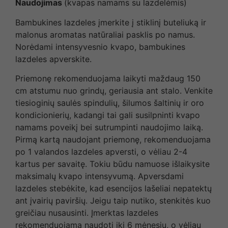
Naudojimas
(kvapas namams su lazdelėmis)
Bambukines lazdeles įmerkite į stiklinį buteliuką ir
malonus aromatas natūraliai pasklis po namus.
Norėdami intensyvesnio kvapo, bambukines
lazdeles apverskite.
Priemonę rekomenduojama laikyti maždaug 150
cm atstumu nuo grindų, geriausia ant stalo. Venkite
tiesioginių saulės spindulių, šilumos šaltinių ir oro
kondicionierių, kadangi tai gali susilpninti kvapo
namams poveikį bei sutrumpinti naudojimo laiką.
Pirmą kartą naudojant priemonę, rekomenduojama
po 1 valandos lazdeles apversti, o vėliau 2-4
kartus per savaitę. Tokiu būdu namuose išlaikysite
maksimalų kvapo intensyvumą. Apversdami
lazdeles stebėkite, kad esencijos lašeliai nepatektų
ant įvairių paviršių. Jeigu taip nutiko, stenkitės kuo
greičiau nusausinti. Įmerktas lazdeles
rekomenduojama naudoti iki 6 mėnesių, o vėliau