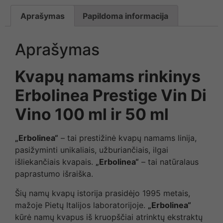
Aprašymas
Papildoma informacija
Aprašymas
Kvapų namams rinkinys
Erbolinea Prestige Vin Di
Vino 100 ml ir 50 ml
„Erbolinea“
– tai prestižinė kvapų namams linija,
pasižyminti unikaliais, užburiančiais, ilgai
išliekančiais kvapais.
„Erbolinea“
– tai natūralaus
paprastumo išraiška.
Šių namų kvapų istorija prasidėjo 1995 metais,
mažoje Pietų Italijos laboratorijoje.
„Erbolinea“
kūrė namų kvapus iš kruopščiai atrinktų ekstraktų