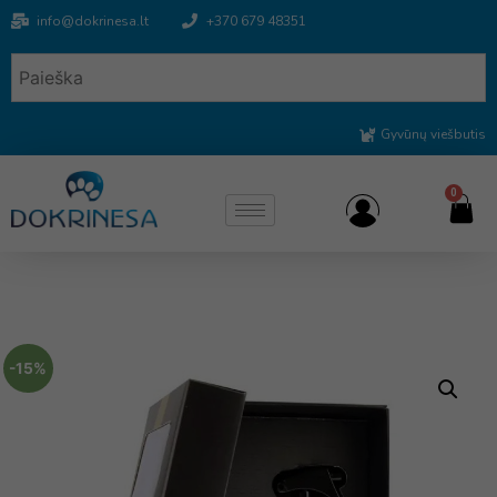
info@dokrinesa.lt
+370 679 48351
Gyvūnų viešbutis
0
-15%