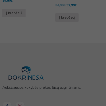
16,99
€
34,99
€
32,99
€
Į krepšelį
Į krepšelį
Aukščiausios kokybės prekės Jūsų augintiniams.