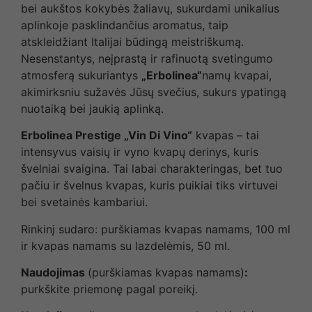
bei aukštos kokybės žaliavų, sukurdami unikalius
aplinkoje pasklindančius aromatus, taip
atskleidžiant Italijai būdingą meistriškumą.
Nesenstantys, neįprastą ir rafinuotą svetingumo
atmosferą sukuriantys
„Erbolinea“
namų kvapai,
akimirksniu sužavės Jūsų svečius, sukurs ypatingą
nuotaiką bei jaukią aplinką.
Erbolinea Prestige „Vin Di Vino“
kvapas – tai
intensyvus vaisių ir vyno kvapų derinys, kuris
švelniai svaigina. Tai labai charakteringas, bet tuo
pačiu ir švelnus kvapas, kuris puikiai tiks virtuvei
bei svetainės kambariui.
Rinkinį sudaro: purškiamas kvapas namams, 100 ml
ir kvapas namams su lazdelėmis, 50 ml.
Naudojimas
(purškiamas kvapas namams)
:
purkškite priemonę pagal poreikį.