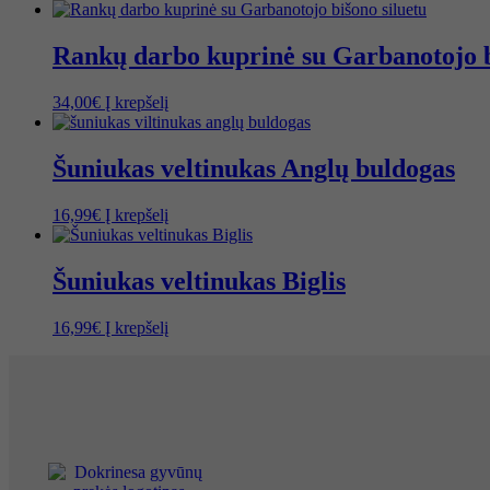
Rankų darbo kuprinė su Garbanotojo b
34,00
€
Į krepšelį
Šuniukas veltinukas Anglų buldogas
16,99
€
Į krepšelį
Šuniukas veltinukas Biglis
16,99
€
Į krepšelį