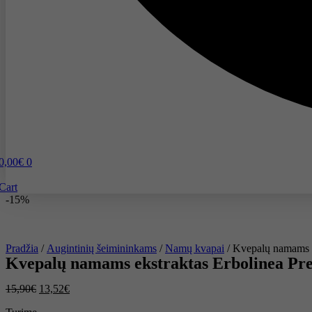
0,00
€
0
Cart
-15%
Pradžia
/
Augintinių šeimininkams
/
Namų kvapai
/ Kvepalų namams e
Kvepalų namams ekstraktas Erbolinea Pre
15,90
€
13,52
€