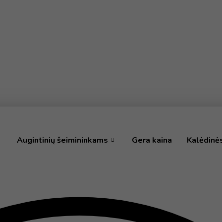
Augintinių šeimininkams
Gera kaina
Kalėdinė