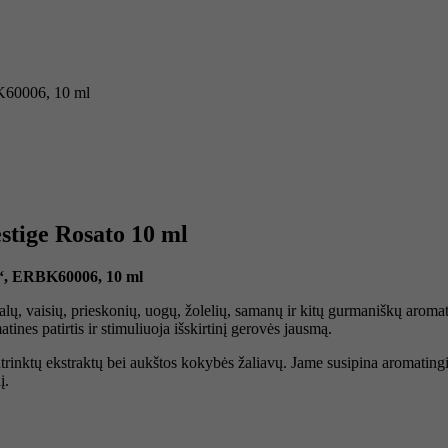
K60006, 10 ml
stige Rosato 10 ml
o“, ERBK60006, 10 ml
alų, vaisių, prieskonių, uogų, žolelių, samanų ir kitų gurmaniškų aromat
nes patirtis ir stimuliuoja išskirtinį gerovės jausmą.
trinktų ekstraktų bei aukštos kokybės žaliavų. Jame susipina aromating
į.