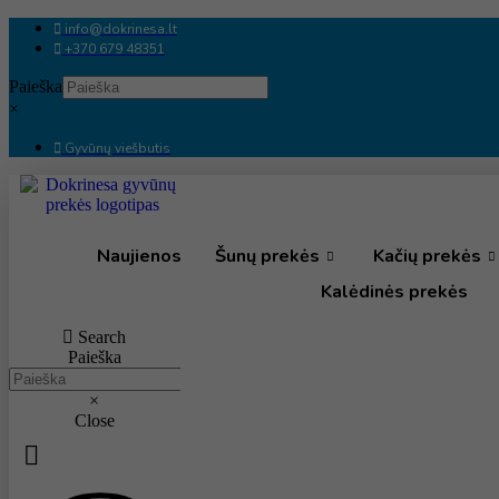
Eiti
info@dokrinesa.lt
prie
+370 679 48351
turinio
Paieška
×
Gyvūnų viešbutis
Naujienos
Šunų prekės
Kačių prekės
Kalėdinės prekės
Search
Paieška
×
Close