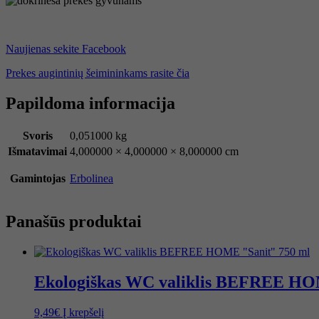
Naujienas sekite Facebook
Prekes augintinių šeimininkams rasite čia
Papildoma informacija
Svoris
0,051000 kg
Išmatavimai
4,000000 × 4,000000 × 8,000000 cm
Gamintojas
Erbolinea
Panašūs produktai
Ekologiškas WC valiklis BEFREE HO
9,49
€
Į krepšelį