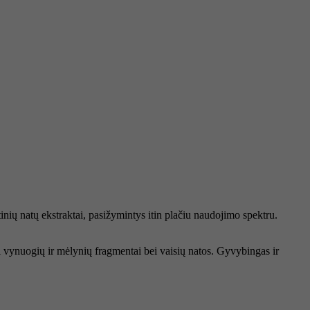
inių natų ekstraktai, pasižymintys itin plačiu naudojimo spektru.
i vynuogių ir mėlynių fragmentai bei vaisių natos. Gyvybingas ir