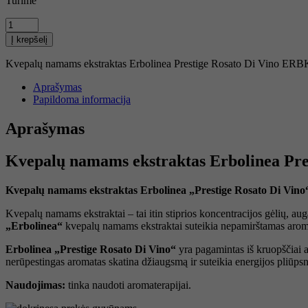
Turime
produkto
kiekis:
Į krepšelį
Kvepalų
namams
Kvepalų namams ekstraktas Erbolinea Prestige Rosato Di Vino ERB
ekstraktas
Erbolinea
Aprašymas
Prestige
Papildoma informacija
Rosato
10
Aprašymas
ml
Kvepalų namams ekstraktas Erbolinea Pre
Kvepalų namams ekstraktas Erbolinea „Prestige Rosato Di Vin
Kvepalų namams ekstraktai – tai itin stiprios koncentracijos gėlių, aug
„Erbolinea“
kvepalų namams ekstraktai suteikia nepamirštamas aromati
Erbolinea „Prestige Rosato Di Vino“
yra pagamintas iš kruopščiai a
nerūpestingas aromatas skatina džiaugsmą ir suteikia energijos pliūpsn
Naudojimas:
tinka naudoti aromaterapijai.