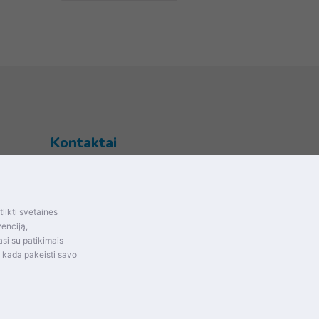
Kontaktai
Šventupės g. 28, Kaunas, Lietuva
+370 (672) 27 650
likti svetainės
info@dokrinesa.lt
mas ir
venciją,
si su patikimais
MB PETHOMEPEOPLE
t kada pakeisti savo
Įmonės kodas: 305695822