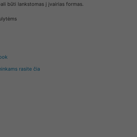
ali būti lankstomas į įvairias formas.
aulytėms
book
ninkams rasite čia