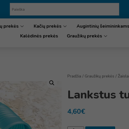
ų prekės
Kačių prekės
Augintinių šeimininkam
Kalėdinės prekės
Graužikų prekės
Pradžia
/
Graužikų prekės
/
Žaisla
Lankstus t
4,60
€