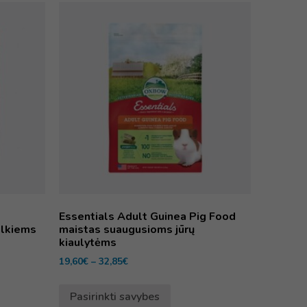
Essentials Adult Guinea Pig Food
ulkiems
maistas suaugusioms jūrų
kiaulytėms
19,60
€
–
32,85
€
Pasirinkti savybes