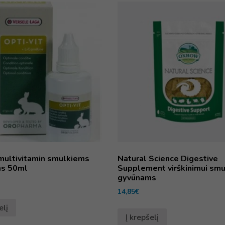
 multivitamin smulkiems
Natural Science Digestive
s 50ml
Supplement virškinimui sm
gyvūnams
14,85
€
elį
Į krepšelį