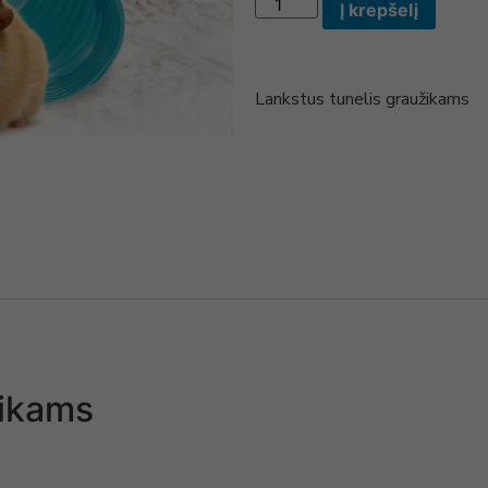
Į krepšelį
Lankstus tunelis graužikams
žikams