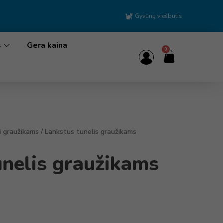
Gyvūnų viešbutis
s
Gera kaina
0
i graužikams
/ Lankstus tunelis graužikams
unelis graužikams