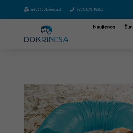
info@dokrinesa.lt
+370 679 48351
Naujienos
Šun