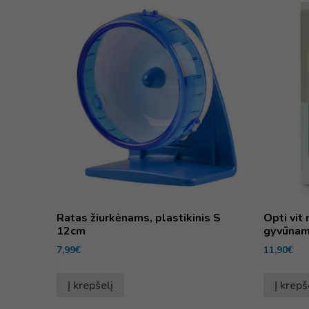
Ratas žiurkėnams, plastikinis S
Opti vit
12cm
gyvūnam
7,99
€
11,90
€
Į krepšelį
Į krepš