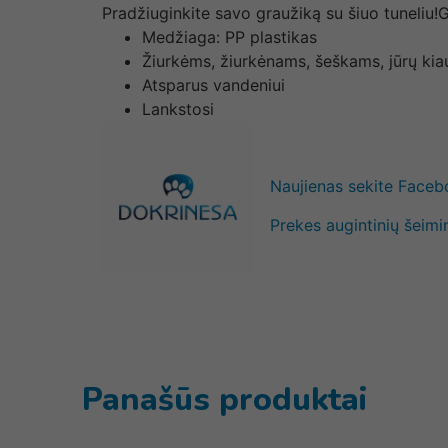
Pradžiuginkite savo graužiką su šiuo tuneliu!G
Medžiaga: PP plastikas
Žiurkėms, žiurkėnams, šeškams, jūrų ki
Atsparus vandeniui
Lankstosi
Naujienas sekite Face
Prekes augintinių šeimi
Panašūs produktai