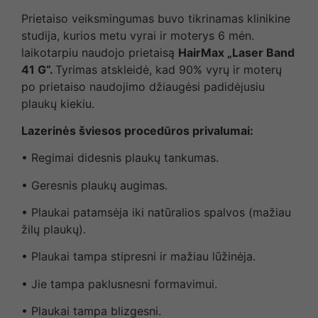
Prietaiso veiksmingumas buvo tikrinamas klinikine
studija, kurios metu vyrai ir moterys 6 mėn.
laikotarpiu naudojo prietaisą
HairMax „Laser Band
41 G“.
Tyrimas atskleidė, kad 90% vyrų ir moterų
po prietaiso naudojimo džiaugėsi padidėjusiu
plaukų kiekiu.
Lazerinės šviesos procedūros privalumai:
• Regimai didesnis plaukų tankumas.
• Geresnis plaukų augimas.
• Plaukai patamsėja iki natūralios spalvos (mažiau
žilų plaukų).
• Plaukai tampa stipresni ir mažiau lūžinėja.
• Jie tampa paklusnesni formavimui.
• Plaukai tampa blizgesni.