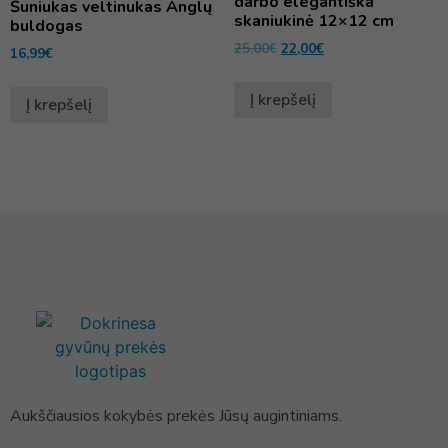
darbo elegantiška
Šuniukas veltinukas Anglų
skaniukinė 12×12 cm
buldogas
25,00
€
22,00
€
16,99
€
Į krepšelį
Į krepšelį
Aukščiausios kokybės prekės Jūsų augintiniams.