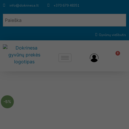
info@dokrinesa.lt
+370 679 48351
Gyvūnų viešbutis
0
-5%