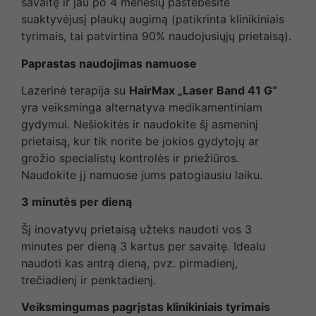
savaitę ir jau po 4 mėnesių pastebėsite
suaktyvėjusį plaukų augimą (patikrinta klinikiniais
tyrimais, tai patvirtina 90% naudojusiųjų prietaisą).
Paprastas naudojimas namuose
Lazerinė terapija su
HairMax „Laser Band 41 G“
yra veiksminga alternatyva medikamentiniam
gydymui. Nešiokitės ir naudokite šį asmeninį
prietaisą, kur tik norite be jokios gydytojų ar
grožio specialistų kontrolės ir priežiūros.
Naudokite jį namuose jums patogiausiu laiku.
3 minutės per dieną
Šį inovatyvų prietaisą užteks naudoti vos 3
minutes per dieną 3 kartus per savaitę. Idealu
naudoti kas antrą dieną, pvz. pirmadienį,
trečiadienį ir penktadienį.
Veiksmingumas pagrįstas klinikiniais tyrimais