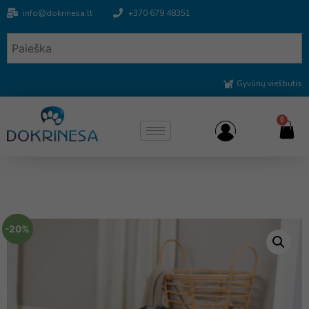
info@dokrinesa.lt
+370 679 48351
Gyvūnų viešbutis
0
-20%