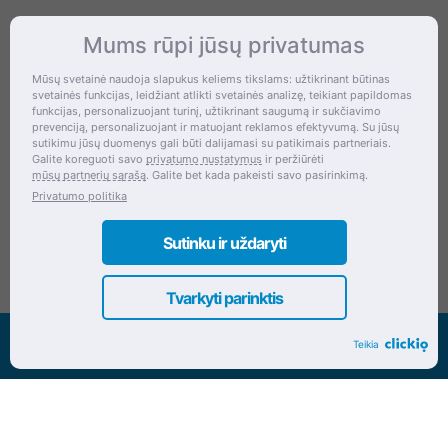
Mums rūpi jūsų privatumas
Kontaktai
Mūsų svetainė naudoja slapukus keliems tikslams: užtikrinant būtinas
svetainės funkcijas, leidžiant atlikti svetainės analizę, teikiant papildomas
Šventupės g. 28, Kaunas, Lietuva
funkcijas, personalizuojant turinį, užtikrinant saugumą ir sukčiavimo
prevenciją, personalizuojant ir matuojant reklamos efektyvumą. Su jūsų
+370 (672) 27 650
sutikimu jūsų duomenys gali būti dalijamasi su patikimais partneriais.
Galite koreguoti savo
privatumo nustatymus
ir peržiūrėti
info@dokrinesa.lt
mūsų partnerių sąrašą
. Galite bet kada pakeisti savo pasirinkimą.
Privatumo politika
MB PETHOMEPEOPLE
Įmonės kodas: 305695822
Sutinku ir uždaryti
Tvarkyti parinktis
Visos teisės saugomos www.dokrinesa.lt
Teikia