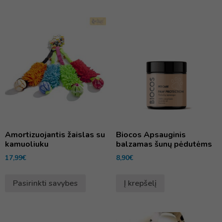
Amortizuojantis žaislas su
Biocos Apsauginis
kamuoliuku
balzamas šunų pėdutėms
17,99
€
8,90
€
Pasirinkti savybes
Į krepšelį