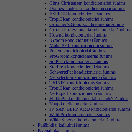
Chris Christensen kondicionieriai šunims
Diamex kaukės ir kondicionieriai šunims
ESPREE kondicionieriai šunims
TropiClean kondicionieriai šunims
Groomer’s Goop kondicionieriai šunims
Groom Professional kondicionieriai šunims
Hownd kondicionieriai šunims
iGroom kondicionieriai šunims
Muha PET kondicionieriai šunims
Petuxe kondicionieriai šunims
ProGroom kondicionieriai šunims
So Posh kondicionieriai šunims
Starfire’s kondicionieriai šunims
SchwartzPet kondicionieriai šunims
Vet selection kondicionieriai šunims
TRIXIE kondicionierius šunims
TropiClean kondicionieriai šunims
VetExpert kondicionieriai šunims
FluidoPet kondicionieriai ir kaukės šunims
Yuup kondicionieriai šunims
IV SAN BERNARD kndicionieriai šunims
Wahl Pro kondicionieriai šunims
Wilda Siberica kondicionieriai šunims
Purškikliai kailiukui šunims
Kvepaliukai šunims