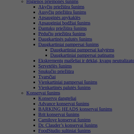
Higienos priemonės šunims
Akyčių priežiūra šunims
Ausyčių priežiūra šunims
Apsauginės apykaklės
Apsauginiai bodžiai šunims
Dantukų priežiūra šunims
Pėdučių priežiūra šunims
Daugkartinės palutės šunims
Daugkartiniai pampersai šunims
Daugkartiniai pampersai kalytėms
Daugkartiniai pampersai patinams
Ekskrementų maišeliai ir dėklai, kvapų neutralizato
Servetėlės šunims
Snukučio priežiūra
Tvarsčiai
Vienkartiniai pampersai šunims
Vienkartinės palutės šunims
Konservai šunims
Konservų dangteliai
Advance konservai šunims
BARKING HEADS konservai šunims
Brit konservai šunims
Carnilove konservai šunims
Dr. Clauder’s konservai šunims
FoodStudio sultiniai šunims