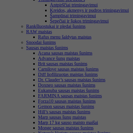
Antpirščiai trimingavimui
Kreidos, akmenys ir pudros trimingavimui
Šampūnai trimingavimui
Šepečiai ir šukos trimingavimui
Rankšluostukai ir pledai šunims
RAW maistas
Rafus menu šaldytas maistas
Snoodai šunims
Sausas maistas šunims
Acana sausas maistas šunims
Advance šunų maistas
Brit sausas maistas šunims
Carnilove sausas maistas šunims
Diff liofilizuotas maistas šunims
Dr. Clauder’s sausas maistas šunims
Doxneo sausas maistas šunims
Eukanuba sausas maistas šunims
FARMINA sausas maistas šunims
Forza10 sausas maistas šunims
Gemon sausas maistas šunims
Hill’s sausas maistas šunims
Marp sausas šunų maistas
Marp 17 kg sauso maisto maišai
Monge sausas maistas šunims