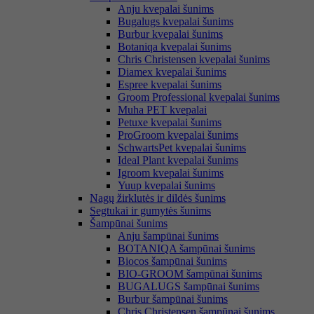
Anju kvepalai šunims
Bugalugs kvepalai šunims
Burbur kvepalai šunims
Botaniqa kvepalai šunims
Chris Christensen kvepalai šunims
Diamex kvepalai šunims
Espree kvepalai šunims
Groom Professional kvepalai šunims
Muha PET kvepalai
Petuxe kvepalai šunims
ProGroom kvepalai šunims
SchwartsPet kvepalai šunims
Ideal Plant kvepalai šunims
Igroom kvepalai šunims
Yuup kvepalai šunims
Nagų žirklutės ir dildės šunims
Segtukai ir gumytės šunims
Šampūnai šunims
Anju šampūnai šunims
BOTANIQA šampūnai šunims
Biocos šampūnai šunims
BIO-GROOM šampūnai šunims
BUGALUGS šampūnai šunims
Burbur šampūnai šunims
Chris Christensen šampūnai šunims