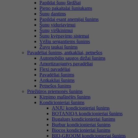
Papildai šunų širdžiai
Pieno pakaitalai šuniukams
Šunų dantims
Papildai esant anemijai šunims
Šunų viduriavimui
Šunų virškinimui
Šunų kvėpavimo sistemai
Vėžiu sergantiems šunims
Žuvų taukai šunims
Pavadėliai šunims, antkakliai, petnešos
Automobilio saugos diržai šunims
Amortizuojantys pavadėliai
Flexi pavadėliai
Pavadėliai šunims
Antkakliai šunims
Petnešos šunims
Priežiūros priemonės šunims
Kirpimo mašinėlės šunims
Kondicionieriai šunims
ANJU kondicionieriai šunims
BOTANIQA kondicionieriai šunims
Bugalugs kondicionieriai šunims
Burbur kondicionieriai šunims
Biocos kondicionieriai šunims
BIO-GROOM kondicionieriai šunims