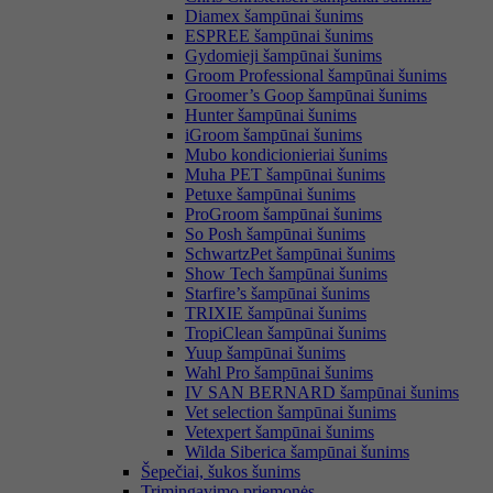
Diamex šampūnai šunims
ESPREE šampūnai šunims
Gydomieji šampūnai šunims
Groom Professional šampūnai šunims
Groomer’s Goop šampūnai šunims
Hunter šampūnai šunims
iGroom šampūnai šunims
Mubo kondicionieriai šunims
Muha PET šampūnai šunims
Petuxe šampūnai šunims
ProGroom šampūnai šunims
So Posh šampūnai šunims
SchwartzPet šampūnai šunims
Show Tech šampūnai šunims
Starfire’s šampūnai šunims
TRIXIE šampūnai šunims
TropiClean šampūnai šunims
Yuup šampūnai šunims
Wahl Pro šampūnai šunims
IV SAN BERNARD šampūnai šunims
Vet selection šampūnai šunims
Vetexpert šampūnai šunims
Wilda Siberica šampūnai šunims
Šepečiai, šukos šunims
Trimingavimo priemonės