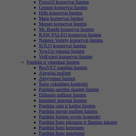
Forza10 konservai šunims
Gemon konservai šunims
Hills konservai šunims
Marp konservai šunims
Monge konservai šunims
Mr. Bandit konservai šunims
RAW PALEO konservai šunims
Natures Variety konservai šunims
SOLO konservai šunims
YowUp jogurtai šunims
VetExpert konservai šunims
Papildai ir vitaminai šunims
ReaVET papildai šunims
Alergijai mažinti
Aktyvumui šunims
Šunų cukraligės kontrolei
Papildai apetitui skatinti šunims
Dribsnių mišiniai šunims
Imuninei sistemai šunims
Papildai odai ir kailiui šunims
Papildai stresui mažinti šunims
Papildai šunims svorio kontrolei
Papildai šunų inkstams ir šlapimo takams
Papildai šunų kepenims
Papildai šunų sąnariams