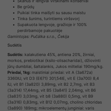
Skanūs ir lengvai virškinami konservai
Be grūdų
Puikiai tinka maišyti su sausu maistu
Tinka šunims, turintiems viršsvorį
Supakuota lengvoje, gražioje ir 100%
perdirbamoje pakuotėje
Gamintojas: Pučálka s.r.o., Čekija
Sudėtis
Sudėtis:
kalakutiena 45%, antiena 20%, žirniai,
morkos, prebiotikai (ksilo-olisacharidai), džiovinti
jūrų dumbliai, šaltalankis, Jukos milteliai 190mg/kg.
Priedai, 1kg:
maistiniai priedai: vit A (3a672a)
3360IU, vit D3 (E671) 301,54IE, vit E (3a700) 8,4
IU, vit B1 (3a820) 3,89mg, vit B2 2,7mg, vit B3
(3a314) 17,44mg, vit B5 (3a841) 2,04mg, vit B6
(3a831) 3,03mg, vit b8 (3a880) 0,5mg, vit B9
(3a316) 0,83mg, vit B12 0,07mg, cholino chloridas
(3a890) 189mg; mikroelementų junginiai: varis