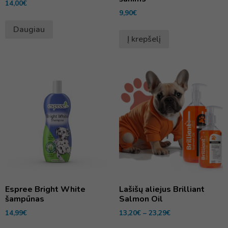
14,00
€
9,90
€
Daugiau
Į krepšelį
Espree Bright White
Lašišų aliejus Brilliant
šampūnas
Salmon Oil
14,99
€
13,20
€
–
23,29
€