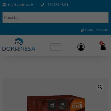
info@dokrinesa.lt
+370 679 48351
Gyvūnų viešbutis
0