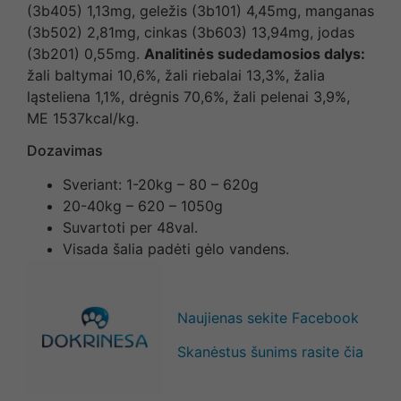
(3b405) 1,13mg, geležis (3b101) 4,45mg, manganas
(3b502) 2,81mg, cinkas (3b603) 13,94mg, jodas
(3b201) 0,55mg.
Analitinės sudedamosios dalys:
žali baltymai 10,6%, žali riebalai 13,3%, žalia
ląsteliena 1,1%, drėgnis 70,6%, žali pelenai 3,9%,
ME 1537kcal/kg.
Dozavimas
Sveriant: 1-20kg – 80 – 620g
20-40kg – 620 – 1050g
Suvartoti per 48val.
Visada šalia padėti gėlo vandens.
Naujienas sekite Facebook
Skanėstus šunims rasite čia