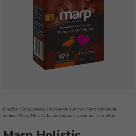
Pradžia
/
Šunų prekės
/
Konservai šunims
/
Marp konservai
šunims
/ Marp Holistic kalakutienos ir antienos Tetra Pak
Marp Holistic