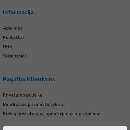
Informacija
Apie mus
Kontaktai
DUK
Straipsniai
Pagalba Klientams
Privatumo politika
Bendrosios pirkimo taisyklės
Prekių pristatymas, apmokėjimas ir grąžinimas