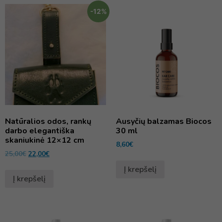
-12%
Natūralios odos, rankų
Ausyčių balzamas Biocos
darbo elegantiška
30 ml
skaniukinė 12×12 cm
8,60
€
25,00
€
22,00
€
Į krepšelį
Į krepšelį