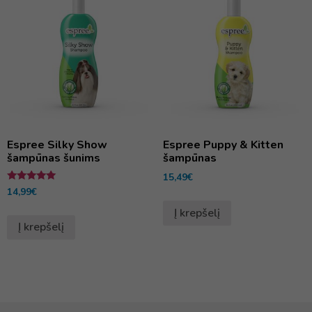
Espree Silky Show
Espree Puppy & Kitten
šampūnas šunims
šampūnas
15,49
€
Įvertinimas:
14,99
€
5.00
iš 5
Į krepšelį
Į krepšelį