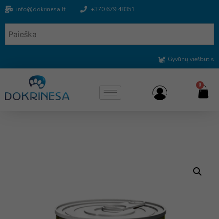
info@dokrinesa.lt
+370 679 48351
Gyvūnų viešbutis
0