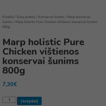
Pradžia
/
Šunų prekės
/
Konservai šunims
/
Marp konservai
šunims
/ Marp holistic Pure Chicken vištienos konservai šunims
800g
Marp holistic Pure
Chicken vištienos
konservai šunims
800g
7,30
€
Į krepšelį