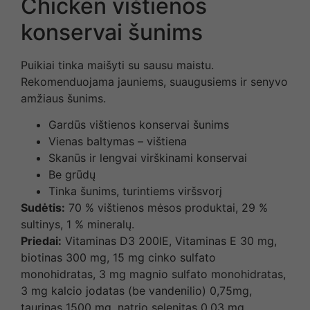
Chicken vištienos
konservai šunims
Puikiai tinka maišyti su sausu maistu.
Rekomenduojama jauniems, suaugusiems ir senyvo
amžiaus šunims.
Gardūs vištienos konservai šunims
Vienas baltymas – vištiena
Skanūs ir lengvai virškinami konservai
Be grūdų
Tinka šunims, turintiems viršsvorį
Sudėtis:
70 % vištienos mėsos produktai, 29 %
sultinys, 1 % mineralų.
Priedai:
Vitaminas D3 200IE, Vitaminas E 30 mg,
biotinas 300 mg, 15 mg cinko sulfato
monohidratas, 3 mg magnio sulfato monohidratas,
3 mg kalcio jodatas (be vandenilio) 0,75mg,
taurinas 1500 mg, natrio selenitas 0,03 mg.