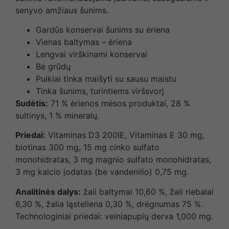
senyvo amžiaus šunims.
Gardūs konservai šunims su ėriena
Vienas baltymas – ėriena
Lengvai virškinami konservai
Be grūdų
Puikiai tinka maišyti su sausu maistu
Tinka šunims, turintiems viršsvorį
Sudėtis:
71 % ėrienos mėsos produktai, 28 %
sultinys, 1 % mineralų.
Priedai:
Vitaminas D3 200IE, Vitaminas E 30 mg,
biotinas 300 mg, 15 mg cinko sulfato
monohidratas, 3 mg magnio sulfato monohidratas,
3 mg kalcio jodatas (be vandenilio) 0,75 mg.
Analitinės dalys:
žali baltymai 10,60 %, žali riebalai
6,30 %, žalia ląsteliena 0,30 %, drėgnumas 75 %.
Technologiniai priedai: velniapupių derva 1,000 mg.