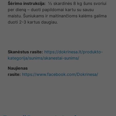
Šėrimo instrukcija:
½ skardinės 8 kg šuns svoriui
per dieną – duoti papildomai kartu su sausu
maistu. Šuniukams ir maitinančioms kalėms galima
duoti 2-3 kartus daugiau.
Skanėstus rasite:
https://dokrinesa.lt/produkto-
kategorija/sunims/skanestai-sunims/
Naujienas
rasite:
https://www.facebook.com/Dokrinesa/