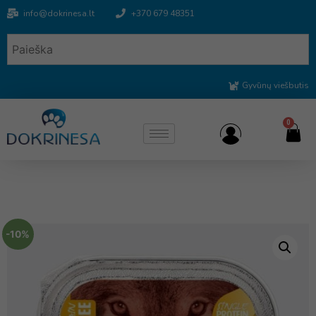
info@dokrinesa.lt
+370 679 48351
Gyvūnų viešbutis
0
-10%