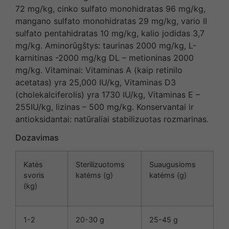
72 mg/kg, cinko sulfato monohidratas 96 mg/kg,
mangano sulfato monohidratas 29 mg/kg, vario II
sulfato pentahidratas 10 mg/kg, kalio jodidas 3,7
mg/kg. Aminorūgštys: taurinas 2000 mg/kg, L-
karnitinas -2000 mg/kg DL – metioninas 2000
mg/kg. Vitaminai: Vitaminas A (kaip retinilo
acetatas) yra 25,000 IU/kg, Vitaminas D3
(cholekalciferolis) yra 1730 IU/kg, Vitaminas E –
255IU/kg, lizinas – 500 mg/kg. Konservantai ir
antioksidantai: natūraliai stabilizuotas rozmarinas.
Dozavimas
Katės
Sterilizuotoms
Suaugusioms
svoris
katėms (g)
katėms (g)
(kg)
1-2
20-30 g
25-45 g