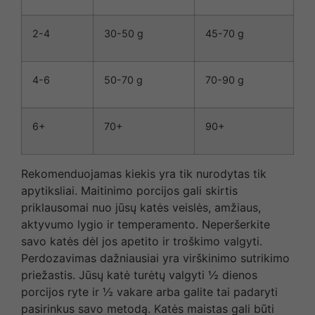
2-4
30-50 g
45-70 g
4-6
50-70 g
70-90 g
6+
70+
90+
Rekomenduojamas kiekis yra tik nurodytas tik
apytiksliai. Maitinimo porcijos gali skirtis
priklausomai nuo jūsų katės veislės, amžiaus,
aktyvumo lygio ir temperamento. Neperšerkite
savo katės dėl jos apetito ir troškimo valgyti.
Perdozavimas dažniausiai yra virškinimo sutrikimo
priežastis. Jūsų katė turėtų valgyti ½ dienos
porcijos ryte ir ½ vakare arba galite tai padaryti
pasirinkus savo metodą. Katės maistas gali būti