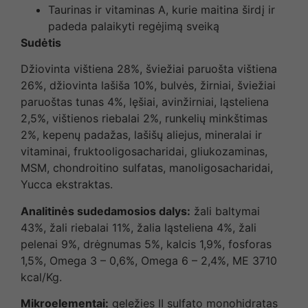
Taurinas ir vitaminas A, kurie maitina širdį ir
padeda palaikyti regėjimą sveiką
Sudėtis
Džiovinta vištiena 28%, šviežiai paruošta vištiena
26%, džiovinta lašiša 10%, bulvės, žirniai, šviežiai
paruoštas tunas 4%, lęšiai, avinžirniai, ląsteliena
2,5%, vištienos riebalai 2%, runkelių minkštimas
2%, kepenų padažas, lašišų aliejus, mineralai ir
vitaminai, fruktooligosacharidai, gliukozaminas,
MSM, chondroitino sulfatas, manoligosacharidai,
Yucca ekstraktas.
A
nalitinės sudedamosios dalys:
žali baltymai
43%, žali riebalai 11%, žalia ląsteliena 4%, žali
pelenai 9%, drėgnumas 5%, kalcis 1,9%, fosforas
1,5%, Omega 3 – 0,6%, Omega 6 – 2,4%, ME 3710
kcal/Kg.
Mikroelementai:
geležies II sulfato monohidratas