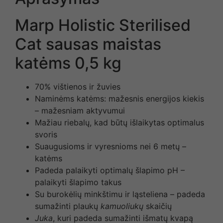
Marp Holistic Sterilised
Cat sausas maistas
katėms 0,5 kg
70% vištienos ir žuvies
Naminėms katėms: mažesnis energijos kiekis
– mažesniam aktyvumui
Mažiau riebalų, kad būtų išlaikytas optimalus
svoris
Suaugusioms ir vyresnioms nei 6 metų –
katėms
Padeda palaikyti optimalų šlapimo pH –
palaikyti šlapimo takus
Su burokėlių minkštimu ir ląsteliena – padeda
sumažinti plaukų
kamuoliukų
skaičių
Juka
, kuri padeda sumažinti išmatų kvapą