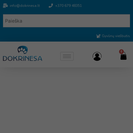
info@dokrinesa.lt
+370 679 48351
Gyvūnų viešbutis
0