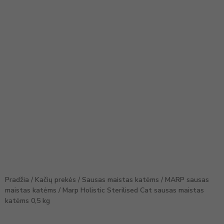
Pradžia
/
Kačių prekės
/
Sausas maistas katėms
/
MARP sausas
maistas katėms
/ Marp Holistic Sterilised Cat sausas maistas
katėms 0,5 kg