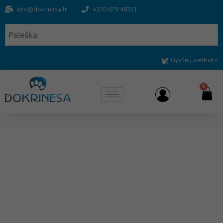
info@dokrinesa.lt
+370 679 48351
Gyvūnų viešbutis
0