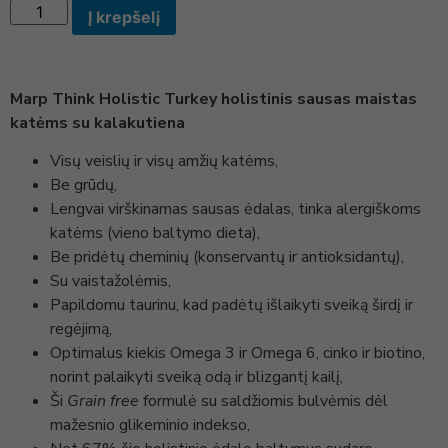
Į krepšelį
Marp Think Holistic Turkey holistinis sausas maistas
katėms su kalakutiena
Visų veislių ir visų amžių katėms,
Be grūdų,
Lengvai virškinamas sausas ėdalas, tinka alergiškoms
katėms (vieno baltymo dieta),
Be pridėtų cheminių (konservantų ir antioksidantų),
Su vaistažolėmis,
Papildomu taurinu, kad padėtų išlaikyti sveiką širdį ir
regėjimą,
Optimalus kiekis Omega 3 ir Omega 6, cinko ir biotino,
norint palaikyti sveiką odą ir blizgantį kailį,
Ši
Grain free
formulė su saldžiomis bulvėmis dėl
mažesnio glikeminio indekso,