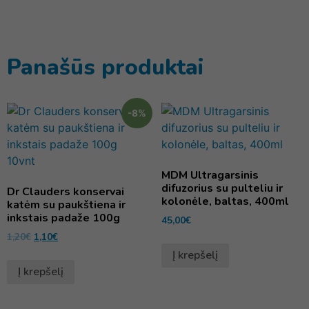
Panašūs produktai
-8%
MDM Ultragarsinis
difuzorius su pulteliu ir
Dr Clauders konservai
kolonėle, baltas, 400ml
katėm su paukštiena ir
inkstais padaže 100g
45,00
€
1,20
€
1,10
€
Į krepšelį
Į krepšelį