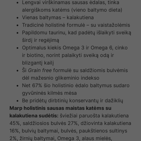
Lengvai virškinamas sausas ėdalas, tinka
alergiškoms katėms (vieno baltymo dieta)
Vienas baltymas – kalakutiena
Tradicinė holistinė formulė – su vaistažolėmis
Papildomu taurinu, kad padėtų išlaikyti sveiką
širdį ir regėjimą
Optimalus kiekis Omega 3 ir Omega 6, cinko
ir biotino, norint palaikyti sveiką odą ir
blizgantį kailį
Ši
Grain free
formulė su saldžiomis bulvėmis
dėl mažesnio glikeminio indekso
Net 67% šio holistinio ėdalo baltymus sudaro
gyvūninės kilmės mėsa
Be pridėtų dirbtinių konservantų ir dažiklių
Marp holistinis sausas maistas katėms su
kalakutiena sudėtis:
šviežiai paruošta kalakutiena
45%, saldžiosios bulvės 27%, džiovinta kalakutiena
16%, bulvių baltymai, bulvės, paukštienos sultinys
2%, žirnių baltymai, Omega 3, alaus mielės,