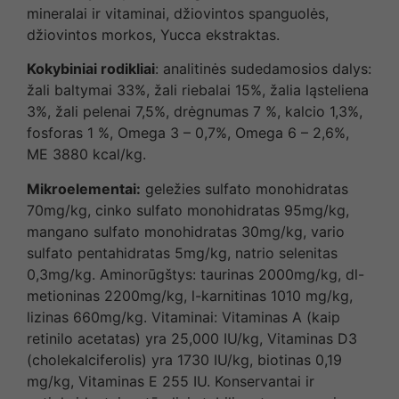
mineralai ir vitaminai, džiovintos spanguolės,
džiovintos morkos, Yucca ekstraktas.
Kokybiniai rodikliai
: analitinės sudedamosios dalys:
žali baltymai 33%, žali riebalai 15%, žalia ląsteliena
3%, žali pelenai 7,5%, drėgnumas 7 %, kalcio 1,3%,
fosforas 1 %, Omega 3 – 0,7%, Omega 6 – 2,6%,
ME 3880 kcal/kg.
Mikroelementai:
geležies sulfato monohidratas
70mg/kg, cinko sulfato monohidratas 95mg/kg,
mangano sulfato monohidratas 30mg/kg, vario
sulfato pentahidratas 5mg/kg, natrio selenitas
0,3mg/kg. Aminorūgštys: taurinas 2000mg/kg, dl-
metioninas 2200mg/kg, l-karnitinas 1010 mg/kg,
lizinas 660mg/kg. Vitaminai: Vitaminas A (kaip
retinilo acetatas) yra 25,000 IU/kg, Vitaminas D3
(cholekalciferolis) yra 1730 IU/kg, biotinas 0,19
mg/kg, Vitaminas E 255 IU. Konservantai ir