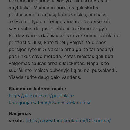
Rekomenduojamas kiekis yra tik nurodytas tik
apytiksliai. Maitinimo porcijos gali skirtis
priklausomai nuo jūsų katės veislės, amžiaus,
aktyvumo lygio ir temperamento. Neperšerkite
savo katės dėl jos apetito ir troškimo valgyti.
Perdozavimas dažniausiai yra virškinimo sutrikimo
priežastis. Jūsų katė turėtų valgyti ½ dienos
porcijos ryte ir ½ vakare arba galite tai padaryti
pasirinkus savo metodą. Katės maistas gali būti
valgomas sausas arba sudrėkintas. Nepalikite
sudrėkinto maisto dubenyje ilgiau nei pusvalandį.
Visada turite daug gėlo vandens.
Skanėstus katėms rasite:
https://dokrinesa.lt/produkto-
kategorija/katems/skanestai-katems/
Naujienas
sekite:
https://www.facebook.com/Dokrinesa/