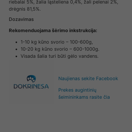
riebalai 5%, žalia ląsteliena 0,4%, žali pelenai 2%,
drėgnis 81,5%.
Dozavimas
Rekomenduojama šėrimo inkstrukcija:
1-10 kg kūno svorio – 100-600g,
10-20 kg kūno svorio – 600-1000g.
Visada šalia turi būti gėlo vandens.
Naujienas sekite Facebook
Prekes augintinių
šeimininkams rasite čia