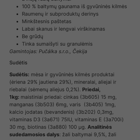
100 % baltymų gaunama iš gyvūninės kilmės
Raumenų ir subproduktų derinys
Minkštesnis paštetas
Labai skanus ir lengvai virškinamas
Be grūdų
Tinka sumaišyti su granulėmis
Gamintojas: Pučálka s.r.o., Čekija
Sudėtis
Sudėtis:
mėsa ir gyvūninės kilmės produktai
(ėriena 29% jautiena 29%), mineralai, aliejai ir
riebalai (sėmenų aliejus 0,2%).
Priedai,
1kg:
maistiniai priedai: cinkas (3b605) 15 mg,
manganas (3b503) 6mg, varis (3b405) 1mg,
kalcio jodatas (bevandenis) (3b202) 0,3mg,
vitaminas D3 (3a671) 75IU, vitaminas E (3a700i)
30 mg, biotinas (3a880) 100 µg.
Analitinės
sudedamosios dalys
: žali baltymai 9,5%, žali