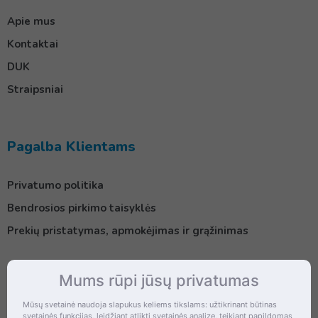
Apie mus
Kontaktai
DUK
Straipsniai
Pagalba Klientams
Privatumo politika
Bendrosios pirkimo taisyklės
Prekių pristatymas, apmokėjimas ir grąžinimas
Mums rūpi jūsų privatumas
Kontaktai
Mūsų svetainė naudoja slapukus keliems tikslams: užtikrinant būtinas
svetainės funkcijas, leidžiant atlikti svetainės analizę, teikiant papildomas