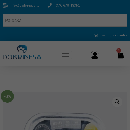
info@dokrinesa.lt
+370 679 48351
Gyvūnų viešbutis
0
-6%