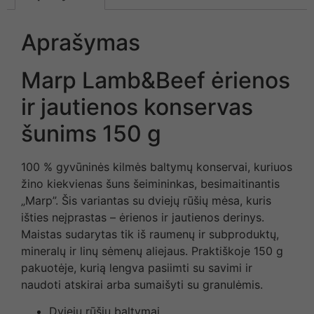
Aprašymas
Marp Lamb&Beef ėrienos
ir jautienos konservas
šunims 150 g
100 % gyvūninės kilmės baltymų konservai, kuriuos
žino kiekvienas šuns šeimininkas, besimaitinantis
„Marp”. Šis variantas su dviejų rūšių mėsa, kuris
išties neįprastas – ėrienos ir jautienos derinys.
Maistas sudarytas tik iš raumenų ir subproduktų,
mineralų ir linų sėmenų aliejaus. Praktiškoje 150 g
pakuotėje, kurią lengva pasiimti su savimi ir
naudoti atskirai arba sumaišyti su granulėmis.
Dviejų rūšių baltymai