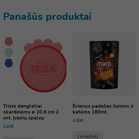
Panašūs produktai
Trixie dangteliai
Ėrienos padažas šunims ir
skardinėms ø 10.6 cm 2
katėms 180ml
vnt. įvairių spalvų
4,00
€
1,60
€
Į krepšelį