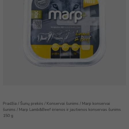
Pradžia
/
Šunų prekės
/
Konservai šunims
/
Marp konservai
šunims
/ Marp Lamb&Beef ėrienos ir jautienos konservas šunims
150 g