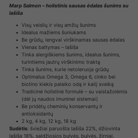
Marp Salmon – holistinis sausas ėdalas šunims su
lašiša
Visų veislių ir visų amžių šunims
Idealus mažiems šuniukams
Be grūdų, lengvai virškinamas sausas ėdalas
Vienas baltymas – lašiša
Tinka alergiškiems šunims, idealus šunims,
turintiems jautrų virškinimo traktą
Tinka šunims, kurie netoleruoja grūdų
Optimalus Omega 3, Omega 6, cinko bei
biotino kiekis palaiko odą ir kailį sveiką
Tradicinė holistinė formulė – su vaistažolėmis
(dėl jų naudos imuninei sistemai)
Be pridėtų cheminių konservantų ir
antioksidantų
2 kg, 4 kg, 12 kg, 18 kg
Sudėtis
: šviežiai paruošta lašiša 22%, džiovinta
lašiša 18%, saldžiosios bulvės, bulvės, žirniai,