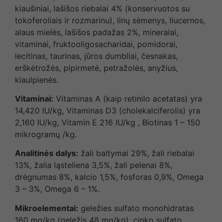
kiaušiniai, lašišos riebalai 4% (konservuotos su
tokoferoliais ir rozmarinu), linų sėmenys, liucernos,
alaus mielės, lašišos padažas 2%, mineralai,
vitaminai, fruktooligosacharidai, pomidorai,
lecitinas, taurinas, jūros dumbliai, česnakas,
erškėtrožės, pipirmetė, petražolės, anyžius,
kiaulpienės.
Vitaminai:
Vitaminas A (kaip retinilo acetatas) yra
14,420 IU/kg, Vitaminas D3 (cholekalciferolis) yra
2,160 IU/kg, Vitamin E 216 IU/kg , Biotinas 1 – 150
mikrogramų /kg.
Analitinės dalys:
žali baltymai 29%, žali riebalai
13%, žalia ląsteliena 3,5%, žali pelenai 8%,
drėgnumas 8%, kalcio 1,5%, fosforas 0,9%, Omega
3 – 3%, Omega 6 – 1%.
Mikroelementai:
geležies sulfato monohidratas
160 mg/kg (geležis 48 mg/kg), cinko sulfato