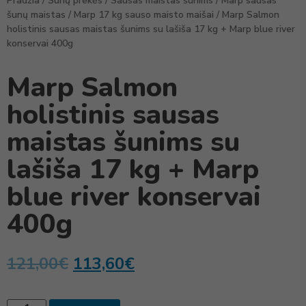
Pradžia
/
Šunų prekės
/
Sausas maistas šunims
/
Marp sausas
šunų maistas
/
Marp 17 kg sauso maisto maišai
/ Marp Salmon
holistinis sausas maistas šunims su lašiša 17 kg + Marp blue river
konservai 400g
Marp Salmon
holistinis sausas
maistas šunims su
lašiša 17 kg + Marp
blue river konservai
400g
121,00
€
113,60
€