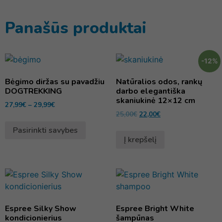
Panašūs produktai
-12%
Bėgimo diržas su pavadžiu
Natūralios odos, rankų
DOGTREKKING
darbo elegantiška
skaniukinė 12×12 cm
27,99
€
–
29,99
€
25,00
€
22,00
€
Pasirinkti savybes
Į krepšelį
Espree Silky Show
Espree Bright White
kondicionierius
šampūnas