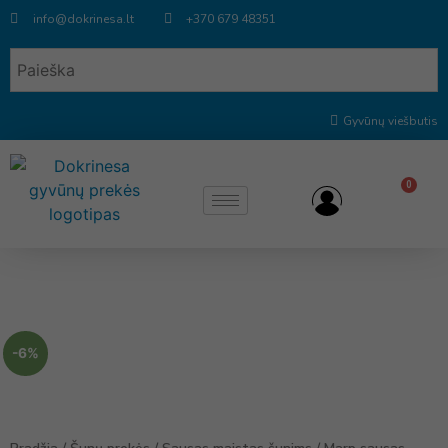
info@dokrinesa.lt
+370 679 48351
Gyvūnų viešbutis
0
-6%