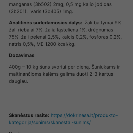
manganas (3b502) 2mg, 0,5 mg kalio jodidas
(3b201), varis (3b405) 1mg.
Analitinės sudedamosios dalys:
žali baltymai 9%,
žali riebalai 7%, žalia ląsteliena 1%, drėgnumas
75%, žali pelenai 2,5%, kalcis 0,2%, fosforas 0,2%,
natris 0,5%, ME 1200 kcal/kg.
Dozavimas
400g – 10 kg šuns svoriui per dieną. Šuniukams ir
maitinančioms kalėms galima duoti 2-3 kartus
daugiau.
Skanėstus rasite:
https://dokrinesa.lt/produkto-
kategorija/sunims/skanestai-sunims/