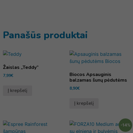
Panašūs produktai
Žaislas „Teddy”
Biocos Apsauginis
7,99
€
balzamas šunų pėdutėms
8,90
€
Į krepšelį
Į krepšelį
-14%