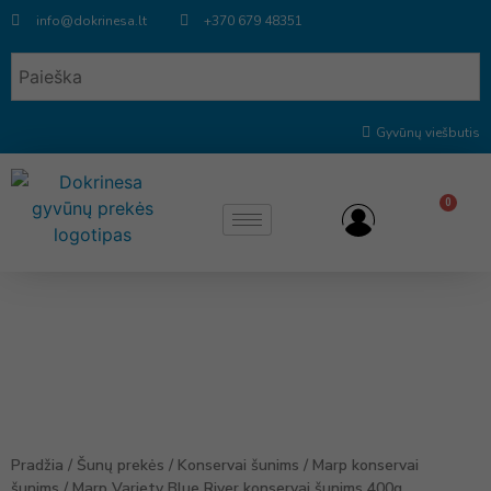
info@dokrinesa.lt
+370 679 48351
Gyvūnų viešbutis
0
Pradžia
/
Šunų prekės
/
Konservai šunims
/
Marp konservai
šunims
/ Marp Variety Blue River konservai šunims 400g