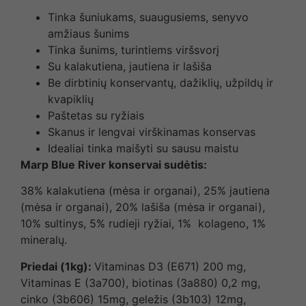
Tinka šuniukams, suaugusiems, senyvo
amžiaus šunims
Tinka šunims, turintiems viršsvorį
Su kalakutiena, jautiena ir lašiša
Be dirbtinių konservantų, dažiklių, užpildų ir
kvapiklių
Paštetas su ryžiais
Skanus ir lengvai virškinamas konservas
Idealiai tinka maišyti su sausu maistu
Marp Blue River konservai sudėtis:
38% kalakutiena (mėsa ir organai), 25% jautiena
(mėsa ir organai), 20% lašiša (mėsa ir organai),
10% sultinys, 5% rudieji ryžiai, 1% kolageno, 1%
mineralų.
Priedai (1kg):
Vitaminas D3 (E671) 200 mg,
Vitaminas E (3a700), biotinas (3a880) 0,2 mg,
cinko (3b606) 15mg, geležis (3b103) 12mg,