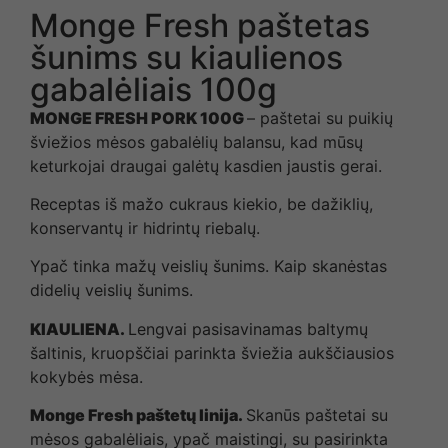
Monge Fresh paštetas
šunims su kiaulienos
gabalėliais 100g
MONGE FRESH PORK 100G
– paštetai su puikių
šviežios mėsos gabalėlių balansu, kad mūsų
keturkojai draugai galėtų kasdien jaustis gerai.
Receptas iš mažo cukraus kiekio, be dažiklių,
konservantų ir hidrintų riebalų.
Ypač tinka mažų veislių šunims. Kaip skanėstas
didelių veislių šunims.
KIAULIENA.
Lengvai pasisavinamas baltymų
šaltinis, kruopščiai parinkta šviežia aukščiausios
kokybės mėsa.
Monge Fresh paštetų linija.
Skanūs paštetai su
mėsos gabalėliais, ypač maistingi, su pasirinkta