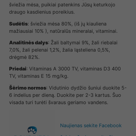
šviežia mėsa, puikiai patenkins Jūsų keturkojo
draugo kasdienius poreikius.
Sudėtis
: šviežia mėsa 80%, (iš jų kiauliena
mažiausiai 10% ), natūralūs mineralai, vitaminai.
Analitinės dalys
: Žali baltymai 9%, žali riebalai
7,0%, žali pelenai 1,2%, žalia ląsteliena 0,5%,
drėgmė 82%.
Priedai
: Vitaminas A 3000 TV, vitaminas D3 400
TV, vitaminas E 15 mg/kg.
Šėrimo normos
: Vidutinio dydžio šuniui duokite 5-
6 indelius per dieną. Duokite per 2-3 kartus. Šuo
visada turi turėti švaraus geriamo vandens.
Naujienas sekite Facebook