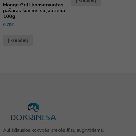
Į krepšelį
Monge Grill konservuotas
pašaras šunims su jautiena
100g
0,70
€
Į krepšelį
Aukščiausios kokybės prekės Jūsų augintiniams.