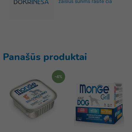
žaislus šunims rasite čia
Panašūs produktai
-4%