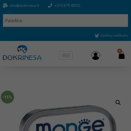
info@dokrinesa.lt
+370 679 48351
Gyvūnų viešbutis
0
-11%