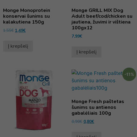
Monge Monoprotein
Monge GRILL MIX Dog
konservai šunims su
Adult beef/cod/chicken su
kalakutiena 150g
jautiena, žuvimi ir vištiena
100gx12
1,55
€
1,49
€
7,99
€
Į krepšelį
Į krepšelį
-11%
Monge Fresh paštetas
šunims su antienos
gabalėliais 100g
0,90
€
0,80
€