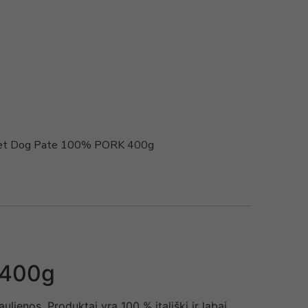
Wet Dog Pate 100% PORK 400g
 400g
lienos. Produktai yra 100 % itališki ir labai