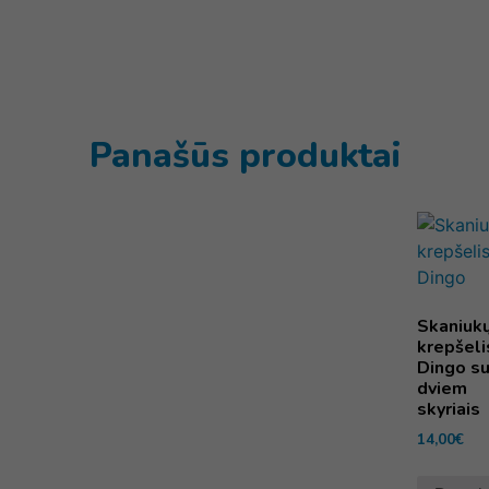
Panašūs produktai
Skaniuk
krepšeli
Dingo s
dviem
skyriais
14,00
€