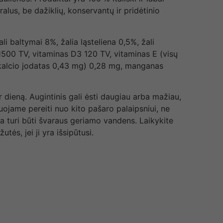
lus, be dažiklių, konservantų ir pridėtinio
ali baltymai 8%, žalia ląsteliena 0,5%, žali
 1500 TV, vitaminas D3 120 TV, vitaminas E (visų
 kalcio jodatas 0,43 mg) 0,28 mg, manganas
dieną. Augintinis gali ėsti daugiau arba mažiau,
jame pereiti nuo kito pašaro palaipsniui, ne
da turi būti švaraus geriamo vandens. Laikykite
tės, jei ji yra išsipūtusi.