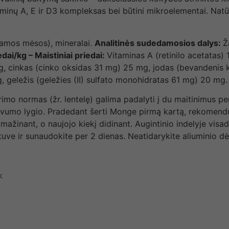
inų A, E ir D3 kompleksas bei būtini mikroelementai. Natūra
ojamos mėsos), mineralai.
Analitinės sudedamosios dalys:
Ž
edai/kg – Maistiniai priedai:
Vitaminas A (retinilo acetatas)
g, cinkas (cinko oksidas 31 mg) 25 mg, jodas (bevandenis
 geležis (geležies (II) sulfato monohidratas 61 mg) 20 mg.
 normas (žr. lentelę) galima padalyti į du maitinimus per 
yvumo lygio. Pradedant šerti Monge pirmą kartą, rekomenduo
mažinant, o naujojo kiekį didinant. Augintinio indelyje visa
tuve ir sunaudokite per 2 dienas. Neatidarykite aliuminio dėžu
k