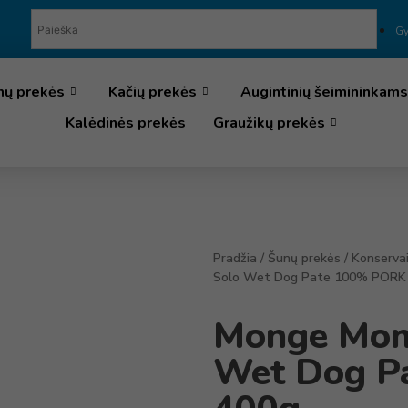
Gy
nų prekės
Kačių prekės
Augintinių šeimininkams
Kalėdinės prekės
Graužikų prekės
Pradžia
/
Šunų prekės
/
Konserva
Solo Wet Dog Pate 100% PORK
Monge Mono
Wet Dog P