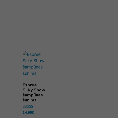
Espree
Silky Show
šampūnas
šunims
Įvertinimas:
14,99
€
5.00