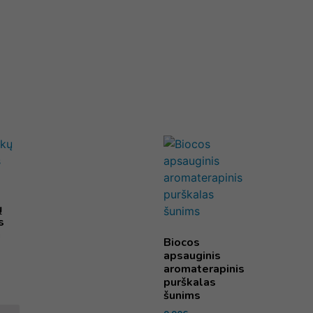
ų
s
u
Biocos
apsauginis
aromaterapinis
purškalas
šunims