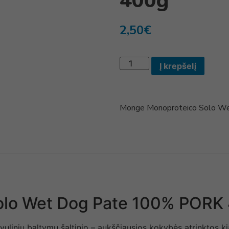
400g
2,50
€
Į krepšelį
Monge Monoproteico Solo 
olo Wet Dog Pate 100% PORK
linių baltymų šaltinio – aukščiausios kokybės atrinktos kiau