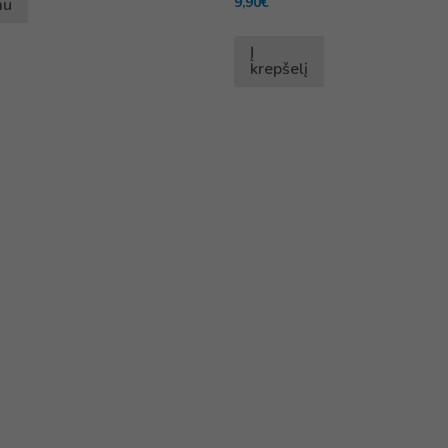
9,90
€
au
Į
krepšelį