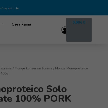
vūnų viešbutis
0,00
€
0
Gera kaina
i šunims
/
Monge konservai šunims
/ Monge Monoproteico
 400g
proteico Solo
ate 100% PORK