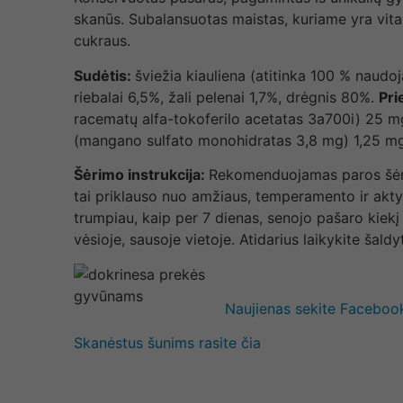
skanūs. Subalansuotas maistas, kuriame yra vitam
cukraus.
Sudėtis:
šviežia kiauliena (atitinka 100 % naud
riebalai 6,5%, žali pelenai 1,7%, drėgnis 80%.
Pri
racematų alfa-tokoferilo acetatas 3a700i) 25 m
(mangano sulfato monohidratas 3,8 mg) 1,25 mg,
Šėrimo instrukcija:
Rekomenduojamas paros šėrimo
tai priklauso nuo amžiaus, temperamento ir akt
trumpiau, kaip per 7 dienas, senojo pašaro kiekį 
vėsioje, sausoje vietoje. Atidarius laikykite šaldy
Naujienas sekite Faceboo
Skanėstus šunims rasite čia