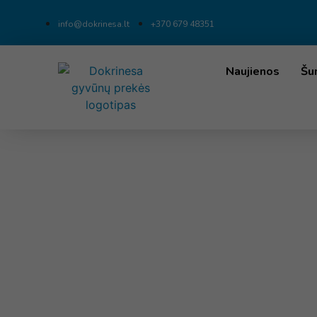
info@dokrinesa.lt
+370 679 48351
Naujienos
Šu