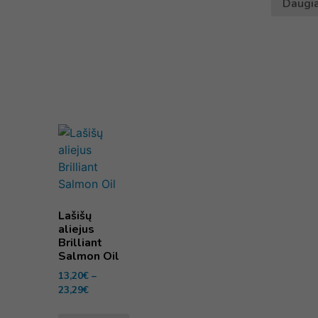
Daugi
Lašišų
aliejus
Brilliant
Salmon Oil
13,20
€
–
23,29
€