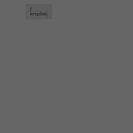
iš 5
Į
krepšelį