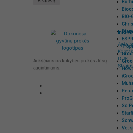
Burbu
Bioc
BIO-
Chris
Diame
Inform
ESPR
Apie 
Tropi
Kontak
Groo
DUK
Aukščiausios kokybės prekės Jūsų
Groo
Straips
augintiniams.
Hown
iGro
Muha
Petux
ProG
So P
Starf
Schw
Vet s