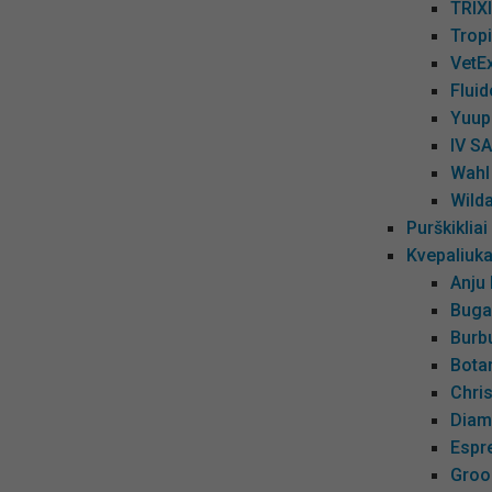
TRIX
Tropi
VetEx
Fluid
Yuup
IV S
Wahl 
Wilda
Purškikliai
Kvepaliuka
Anju
Buga
Burb
Bota
Chri
Diam
Espr
Groo