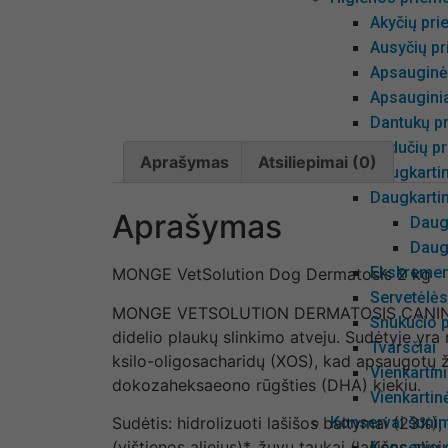
Akyčių pri
Ausyčių pr
Apsauginė
Apsauginia
Dantukų pr
Pėdučių pr
Aprašymas
Atsiliepimai (0)
Daugkarti
Daugkarti
Aprašymas
Daug
Daug
Ekskrement
MONGE VetSolution Dog Dermatosis 2 kg
Servetėlė
MONGE VETSOLUTION DERMATOSIS CANINE yra 
Snukučio p
didelio plaukų slinkimo atveju. Sudėtyje yra 
Tvarsčiai
ksilo-oligosacharidų (XOS), kad apsaugotų ž
Vienkartin
dokozaheksaeono rūgšties (DHA) kiekiu.
Vienkartin
Konservai šuni
Sudėtis: hidrolizuoti lašišos baltymai (23%), dž
(vištienos aliejus)*, žuvų taukai (lašišos ali
Konservų d