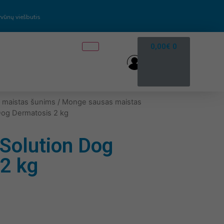
vūnų viešbutis
0,00
€
0
 maistas šunims
/
Monge sausas maistas
og Dermatosis 2 kg
olution Dog
2 kg