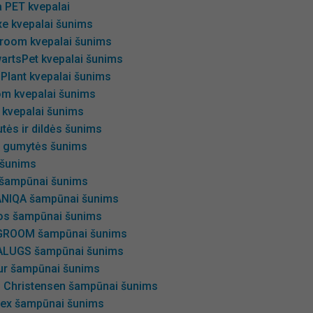
 PET kvepalai
xe kvepalai šunims
room kvepalai šunims
artsPet kvepalai šunims
 Plant kvepalai šunims
om kvepalai šunims
 kvepalai šunims
utės ir dildės šunims
ir gumytės šunims
šunims
 šampūnai šunims
NIQA šampūnai šunims
os šampūnai šunims
GROOM šampūnai šunims
LUGS šampūnai šunims
ur šampūnai šunims
s Christensen šampūnai šunims
ex šampūnai šunims