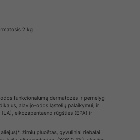
rmatosis 2 kg
odos funkcionalumą dermatozės ir pernelyg
ikalus, alavijo-odos ląstelių palaikymui, ir
 (LA), eikozapentaeno rūgšties (EPA) ir
aliejus)*, žirnių pluoštas, gyvuliniai riebalai
lės, ksilo-oligosacharidai (XOS 0,4%), alavijas