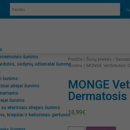
Gy
ės
 priemonės šunims
Pradžia
/
Šunų prekės
/
Sausas
ėdutės, sėdynių užtiesalai šunims
šunims
/ MONGE VetSolution D
s
ai šunims
MONGE VetS
riniai aliejai šunims
Dermatosis 
i namams
liejai šunims
su eteriniais aliejais šunims
18,99
€
s, krepšiai ir kelioninės gertuvės
onės šunims