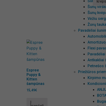
Šunų vidur
krepš
Šunų viršk
Šunų kvėp
Vėžiu ser
Žuvų tauk
Pavadėliai šunim
Automobil
Amortizuoj
Flexi pavad
Pavadėliai
Antkakliai
Petnešos 
Espree
Priežiūros pri
Puppy &
Kirpimo m
Kitten
Kondicioni
šampūnas
ANJU
15,49
€
BOTA
Buga
Į
krepšelį