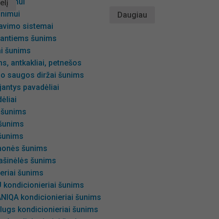
iavimui
elį
inimui
Daugiau
avimo sistemai
gantiems šunims
ai šunims
s, antkakliai, petnešos
io saugos diržai šunims
antys pavadėliai
ėliai
 šunims
 šunims
šunims
emonės šunims
ašinėlės šunims
eriai šunims
 kondicionieriai šunims
NIQA kondicionieriai šunims
lugs kondicionieriai šunims