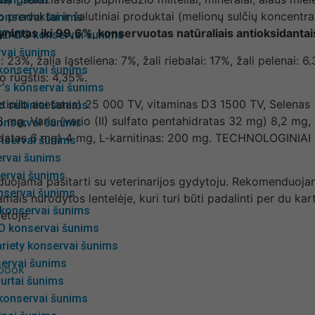
mo produktai ir šalutiniai produktai (melionų sulčių koncent
onservai šunims
ynintas iki 99,6%, konservuotas natūraliais antioksidantai
EADS konservai šunims
rvai šunims
23%, žalia ląsteliena: 7%, žali riebalai: 17%, žali pelenai: 
 konservai šunims
 rūgštis: 4,35%.
r’s konservai šunims
(retinilo acetatas) 25 000 TV, vitaminas D3 1500 TV, Selena
 sultiniai šunims
g, Varis (vario (II) sulfato pentahidratas 32 mg) 8,2 mg, G
onservai šunims
datas 6 mg) 4 mg, L-karnitinas: 200 mg. TECHNOLOGINIAI PR
servai šunims
ervai šunims
ervai šunims
duojama pasitarti su veterinarijos gydytoju. Rekomenduojam
servai šunims
nurodytos lentelėje, kuri turi būti padalinti per du kartus
 konservai šunims
etoje.
 konservai šunims
riety konservai šunims
ervai šunims
ebook
urtai šunims
 konservai šunims