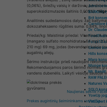
(0,06%), šviežių vaisių ir daržovių perdirbi
Advance k
superoksidizmutazės šaltinis 0,005%).
*Išgr
BARKING H
Brit konse
Analitinės sudedamosios dalys: žali baltymai: 
Carnilove
dokozaheksaeno rūgšties suma: 0,84%, linolo
Dr. Claude
Priedai/kg: Maistiniai priedai: Vitaminas A 
FoodStudio
(mangano sulfato monohidratas 64 mg) 20,8 m
Forza10 k
210 mg) 69 mg, jodas (bevandenis kalcio jo
Gemon kon
augalinių aliejų.
Hills kons
Marp kons
Šėrimo instrukcija: prieš naudojant rekomen
Monge kon
Rekomenduojamos paros šėrimo normos gramais 
Mr. Bandit
vandens dubenėlis. Laikyti vėsioje sausoje vi
RAW PALEO
Natures Va
SOLO kons
Naujienas sekite Fac
YowUp jog
Prekes augintinių šeimininkams rasite čia
VetExpert