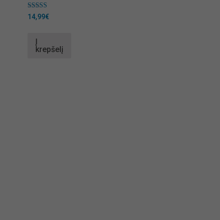
Įvertinimas:
14,99
€
5.00
iš 5
Į
krepšelį