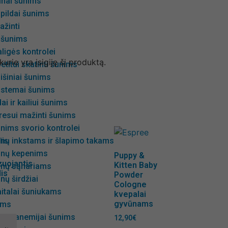
minai šunims
pildai šunims
ažinti
 šunims
ligės kontrolei
 kurie yra įsigiję šį produktą.
etitui skatinti šunims
išiniai šunims
istemai šunims
ai ir kailiui šunims
tresui mažinti šunims
unims svorio kontrolei
unų inkstams ir šlapimo takams
šunų kepenims
Puppy &
uojantis
Kitten Baby
unų sąnariams
is
Powder
nų širdžiai
Cologne
italai šuniukams
kvepalai
gyvūnams
ims
sant anemijai šunims
12,90
€