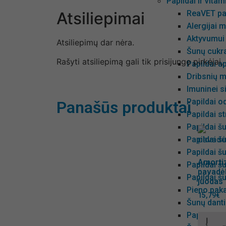
Papildai ir vita
Atsiliepimai
ReaVET pa
Alergijai m
Aktyvumui
Atsiliepimų dar nėra.
Šunų cukra
Rašyti atsiliepimą gali tik prisijungę pirkėjai,
Papildai ap
Dribsnių m
Imuninei s
Papildai od
Panašūs produktai
Papildai s
Papildai š
Papildai š
Papildai 
Amortiz
Papildai š
pavadėl
Papildai šu
juodas
Pieno paka
15,79
€
Šunų dant
Papildai e
Į