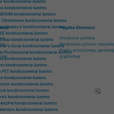
r kondicionieriai šunims
os kondicionieriai šunims
GROOM kondicionieriai šunims
 Christensen kondicionieriai šunims
x kaukės ir kondicionieriai šunims
acija
Pagalba Klientams
EE kondicionieriai šunims
mus
Privatumo politika
Clean kondicionieriai šunims
tai
Bendrosios pirkimo taisyklė
mer’s Goop kondicionieriai šunims
Prekių pristatymas, apmokėj
m Professional kondicionieriai šunims
niai
grąžinimas
d kondicionieriai šunims
om kondicionieriai šunims
 PET kondicionieriai šunims
e kondicionieriai šunims
room kondicionieriai šunims
osh kondicionieriai šunims
Visos teisės saugomos www.dokrinesa.lt
ire’s kondicionieriai šunims
artzPet kondicionieriai šunims
election kondicionieriai šunims