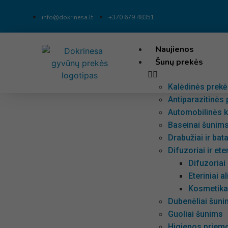
info@dokrinesa.lt
+370 679 48351
Naujienos
Šunų prekės
Kalėdinės prek
Antiparazitinės
Automobilinės k
Baseinai šunim
Drabužiai ir bat
Difuzoriai ir ete
Difuzoria
Eteriniai a
Kosmetika 
Dubenėliai šunim
Guoliai šunims
Higienos priem