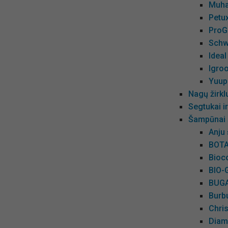
Muha
Petu
ProG
Schw
Ideal
Igro
Yuup
Nagų žirkl
Segtukai 
Šampūnai 
Anju
BOTA
Bioc
BIO-
BUGA
Burb
Chri
Diam