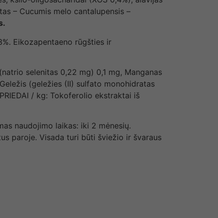
ratas – Cucumis melo cantalupensis –
s.
6.3%. Eikozapentaeno rūgšties ir
s (natrio selenitas 0,22 mg) 0,1 mg, Manganas
eležis (geležies (II) sulfato monohidratas
IEDAI / kg: Tokoferolio ekstraktai iš
as naudojimo laikas: iki 2 mėnesių.
 paroje. Visada turi būti šviežio ir švaraus