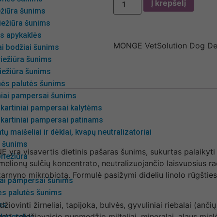
Į krepšelį
ežiūra šunims
iežiūra šunims
s apykaklės
MONGE VetSolution Dog De
i bodžiai šunims
iežiūra šunims
iežiūra šunims
nės palutės šunims
niai pampersai šunims
kartiniai pampersai kalytėms
kartiniai pampersai patinams
ų maišeliai ir dėklai, kvapų neutralizatoriai
s šunims
visavertis dietinis pašaras šunims, sukurtas palaikyti 
riežiūra
melionų sulčių koncentrato, neutralizuojančio laisvuosius rad
arnyno mikrobiotą. Formulė pasižymi dideliu linolo rūgšties
iai pampersai šunims
ės palutės šunims
ms
iovinti žirneliai, tapijoka, bulvės, gyvuliniai riebalai (ančių 
ejus)*, saldžiavaisio pupmedžio milteliai, mineralai, alaus mie
angteliai