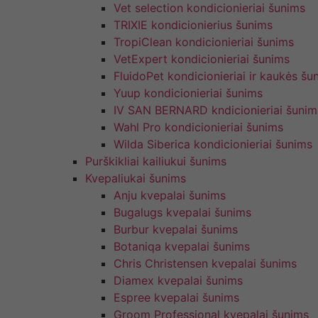
Vet selection kondicionieriai šunims
TRIXIE kondicionierius šunims
TropiClean kondicionieriai šunims
VetExpert kondicionieriai šunims
FluidoPet kondicionieriai ir kaukės šu
Yuup kondicionieriai šunims
IV SAN BERNARD kndicionieriai šunim
Wahl Pro kondicionieriai šunims
Wilda Siberica kondicionieriai šunims
Purškikliai kailiukui šunims
Kvepaliukai šunims
Anju kvepalai šunims
Bugalugs kvepalai šunims
Burbur kvepalai šunims
Botaniqa kvepalai šunims
Chris Christensen kvepalai šunims
Diamex kvepalai šunims
Espree kvepalai šunims
Groom Professional kvepalai šunims