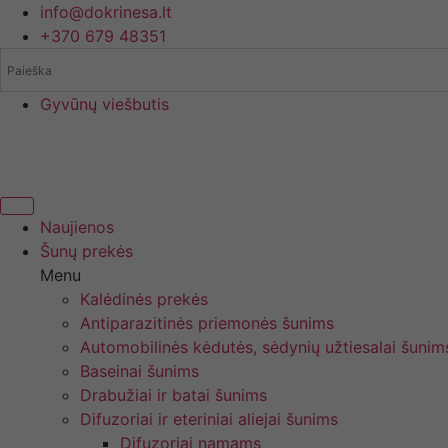
Eiti
info@dokrinesa.lt
prie
+370 679 48351
turinio
Gyvūnų viešbutis
Naujienos
Šunų prekės
Menu
Kalėdinės prekės
Antiparazitinės priemonės šunims
Automobilinės kėdutės, sėdynių užtiesalai šunim
Baseinai šunims
Drabužiai ir batai šunims
Difuzoriai ir eteriniai aliejai šunims
Difuzoriai namams