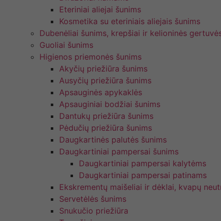
Eteriniai aliejai šunims
Kosmetika su eteriniais aliejais šunims
Dubenėliai šunims, krepšiai ir kelioninės gertuvė
Guoliai šunims
Higienos priemonės šunims
Akyčių priežiūra šunims
Ausyčių priežiūra šunims
Apsauginės apykaklės
Apsauginiai bodžiai šunims
Dantukų priežiūra šunims
Pėdučių priežiūra šunims
Daugkartinės palutės šunims
Daugkartiniai pampersai šunims
Daugkartiniai pampersai kalytėms
Daugkartiniai pampersai patinams
Ekskrementų maišeliai ir dėklai, kvapų neutr
Servetėlės šunims
Snukučio priežiūra