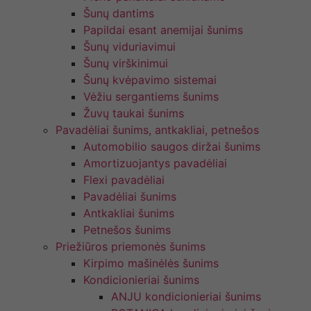
Šunų dantims
Papildai esant anemijai šunims
Šunų viduriavimui
Šunų virškinimui
Šunų kvėpavimo sistemai
Vėžiu sergantiems šunims
Žuvų taukai šunims
Pavadėliai šunims, antkakliai, petnešos
Automobilio saugos diržai šunims
Amortizuojantys pavadėliai
Flexi pavadėliai
Pavadėliai šunims
Antkakliai šunims
Petnešos šunims
Priežiūros priemonės šunims
Kirpimo mašinėlės šunims
Kondicionieriai šunims
ANJU kondicionieriai šunims