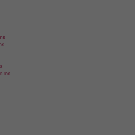
ims
ms
s
unims