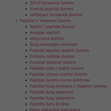
SOLO konservai šunims
YowUp jogurtai šunims
VetExpert konservai šunims
Papildai ir vitaminai šunims
ReaVET papildai šunims
Alergijai mažinti
Aktyvumui šunims
Šunų cukraligės kontrolei
Papildai apetitui skatinti šunims
Dribsnių mišiniai šunims
Imuninei sistemai šunims
Papildai odai ir kailiui šunims
Papildai stresui mažinti šunims
Papildai šunims svorio kontrolei
Papildai šunų inkstams ir šlapimo takams
Papildai šunų kepenims
Papildai šunų sąnariams
Papildai šunų širdžiai
Pieno pakaitalai šuniukams