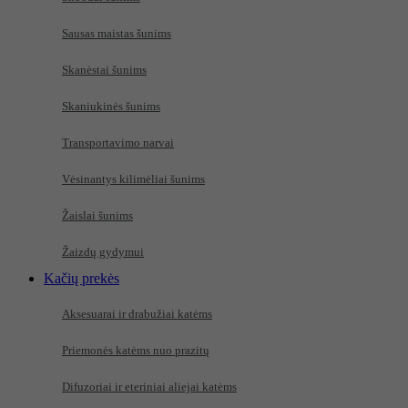
Sausas maistas šunims
Skanėstai šunims
Skaniukinės šunims
Transportavimo narvai
Vėsinantys kilimėliai šunims
Žaislai šunims
Žaizdų gydymui
Kačių prekės
Aksesuarai ir drabužiai katėms
Priemonės katėms nuo prazitų
Difuzoriai ir eteriniai aliejai katėms