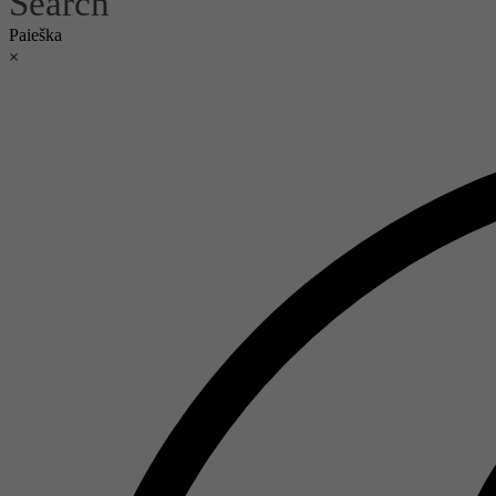
Search
Paieška
×