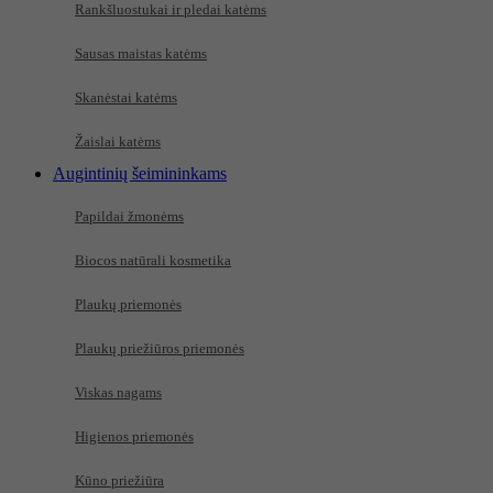
Rankšluostukai ir pledai katėms
Sausas maistas katėms
Skanėstai katėms
Žaislai katėms
Augintinių šeimininkams
Papildai žmonėms
Biocos natūrali kosmetika
Plaukų priemonės
Plaukų priežiūros priemonės
Viskas nagams
Higienos priemonės
Kūno priežiūra