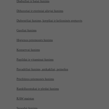
Drabužiai ir batai šunims
Difuzoriai ir eteriniai aliejai šunims
Dubenėliai šunims, krepšiai ir kelioninės gertuvės
Guoliai šunims
Higienos priemonės šunims
Konservai šunims
Papildai ir vitaminai šunims
Pavadėliai šunims, antkakliai, petnešos
Priežiūros priemonės šunims
Rankšluostukai ir pledai šunims
RAW maistas
Snoodai šunims