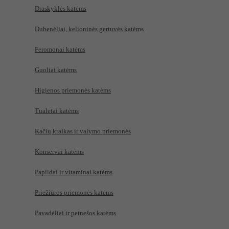
Draskyklės katėms
Dubenėliai, kelioninės gertuvės katėms
Feromonai katėms
Guoliai katėms
Higienos priemonės katėms
Tualetai katėms
Kačių kraikas ir valymo priemonės
Konservai katėms
Papildai ir vitaminai katėms
Priežiūros priemonės katėms
Pavadėliai ir petnešos katėms