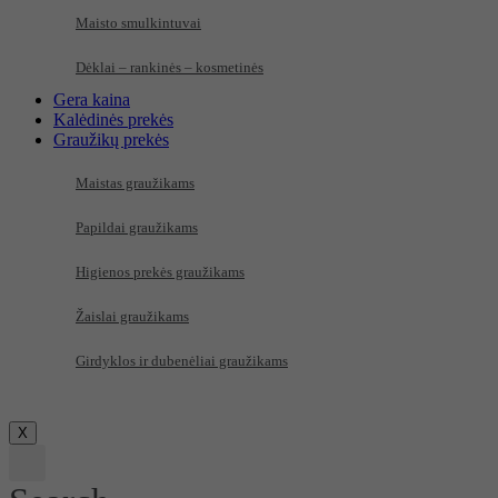
Maisto smulkintuvai
Dėklai – rankinės – kosmetinės
Gera kaina
Kalėdinės prekės
Graužikų prekės
Maistas graužikams
Papildai graužikams
Higienos prekės graužikams
Žaislai graužikams
Girdyklos ir dubenėliai graužikams
X