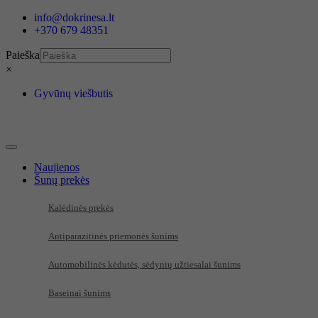
Eiti
info@dokrinesa.lt
prie
+370 679 48351
turinio
Paieška
×
Gyvūnų viešbutis
Naujienos
Šunų prekės
Kalėdinės prekės
Antiparazitinės priemonės šunims
Automobilinės kėdutės, sėdynių užtiesalai šunims
Baseinai šunims