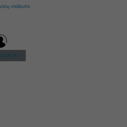
vūnų viešbutis
0,00
€
0