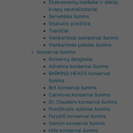
Ekskrementų maišeliai ir dėklai,
kvapų neutralizatoriai
Servetėlės šunims
Snukučio priežiūra
Tvarsčiai
Vienkartiniai pampersai šunims
Vienkartinės palutės šunims
Konservai šunims
Konservų dangteliai
Advance konservai šunims
BARKING HEADS konservai
šunims
Brit konservai šunims
Carnilove konservai šunims
Dr. Clauder’s konservai šunims
FoodStudio sultiniai šunims
Forza10 konservai šunims
Gemon konservai šunims
Hills konservai šunims