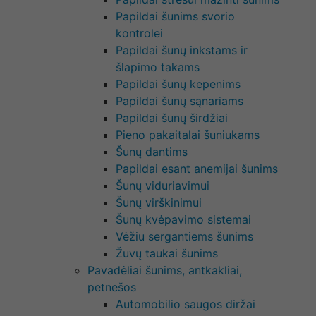
Papildai šunims svorio
kontrolei
Papildai šunų inkstams ir
šlapimo takams
Papildai šunų kepenims
Papildai šunų sąnariams
Papildai šunų širdžiai
Pieno pakaitalai šuniukams
Šunų dantims
Papildai esant anemijai šunims
Šunų viduriavimui
Šunų virškinimui
Šunų kvėpavimo sistemai
Vėžiu sergantiems šunims
Žuvų taukai šunims
Pavadėliai šunims, antkakliai,
petnešos
Automobilio saugos diržai