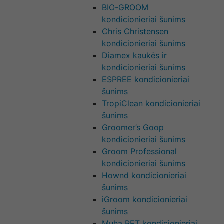
BIO-GROOM
kondicionieriai šunims
Chris Christensen
kondicionieriai šunims
Diamex kaukės ir
kondicionieriai šunims
ESPREE kondicionieriai
šunims
TropiClean kondicionieriai
šunims
Groomer’s Goop
kondicionieriai šunims
Groom Professional
kondicionieriai šunims
Hownd kondicionieriai
šunims
iGroom kondicionieriai
šunims
Muha PET kondicionieriai