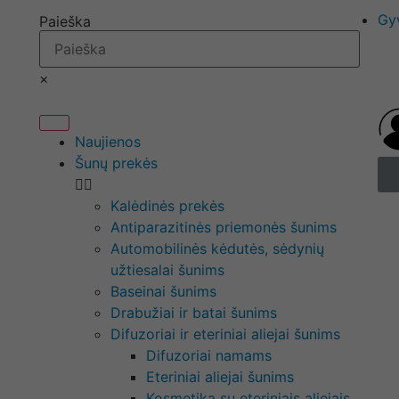
Gy
Paieška
×
Naujienos
Šunų prekės
Kalėdinės prekės
Antiparazitinės priemonės šunims
Automobilinės kėdutės, sėdynių
užtiesalai šunims
Baseinai šunims
Drabužiai ir batai šunims
Difuzoriai ir eteriniai aliejai šunims
Difuzoriai namams
Eteriniai aliejai šunims
Kosmetika su eteriniais aliejais