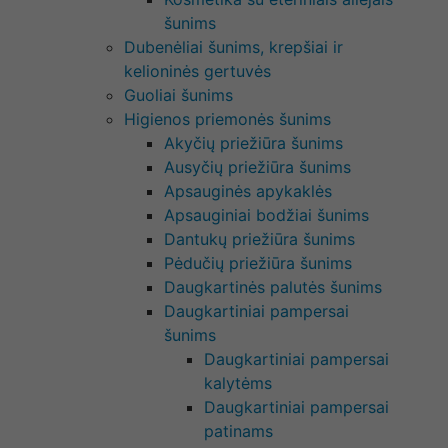
šunims
Dubenėliai šunims, krepšiai ir
kelioninės gertuvės
Guoliai šunims
Higienos priemonės šunims
Akyčių priežiūra šunims
Ausyčių priežiūra šunims
Apsauginės apykaklės
Apsauginiai bodžiai šunims
Dantukų priežiūra šunims
Pėdučių priežiūra šunims
Daugkartinės palutės šunims
Daugkartiniai pampersai
šunims
Daugkartiniai pampersai
kalytėms
Daugkartiniai pampersai
patinams