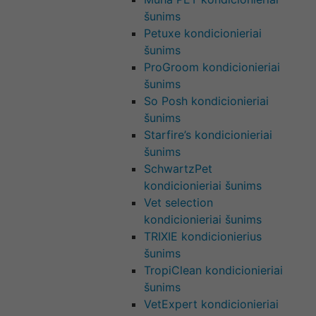
šunims
Petuxe kondicionieriai
šunims
ProGroom kondicionieriai
šunims
So Posh kondicionieriai
šunims
Starfire’s kondicionieriai
šunims
SchwartzPet
kondicionieriai šunims
Vet selection
kondicionieriai šunims
TRIXIE kondicionierius
šunims
TropiClean kondicionieriai
šunims
VetExpert kondicionieriai