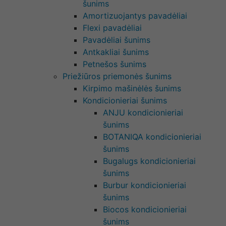
šunims
Amortizuojantys pavadėliai
Flexi pavadėliai
Pavadėliai šunims
Antkakliai šunims
Petnešos šunims
Priežiūros priemonės šunims
Kirpimo mašinėlės šunims
Kondicionieriai šunims
ANJU kondicionieriai
šunims
BOTANIQA kondicionieriai
šunims
Bugalugs kondicionieriai
šunims
Burbur kondicionieriai
šunims
Biocos kondicionieriai
šunims