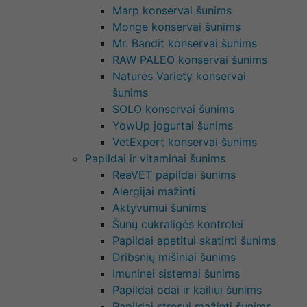
Marp konservai šunims
Monge konservai šunims
Mr. Bandit konservai šunims
RAW PALEO konservai šunims
Natures Variety konservai
šunims
SOLO konservai šunims
YowUp jogurtai šunims
VetExpert konservai šunims
Papildai ir vitaminai šunims
ReaVET papildai šunims
Alergijai mažinti
Aktyvumui šunims
Šunų cukraligės kontrolei
Papildai apetitui skatinti šunims
Dribsnių mišiniai šunims
Imuninei sistemai šunims
Papildai odai ir kailiui šunims
Papildai stresui mažinti šunims