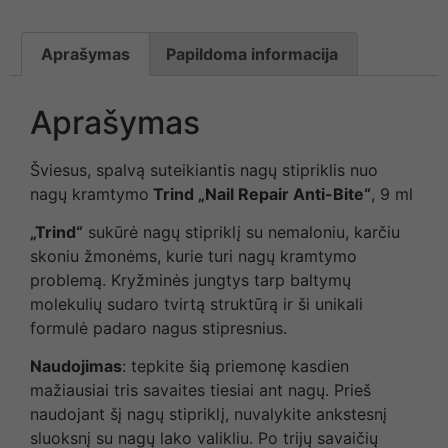
Aprašymas
Papildoma informacija
Aprašymas
Šviesus, spalvą suteikiantis nagų stipriklis nuo
nagų kramtymo
Trind „Nail Repair Anti-Bite“
, 9 ml
„Trind“
sukūrė nagų stipriklį su nemaloniu, karčiu
skoniu žmonėms, kurie turi nagų kramtymo
problemą. Kryžminės jungtys tarp baltymų
molekulių sudaro tvirtą struktūrą ir ši unikali
formulė padaro nagus stipresnius.
Naudojimas
: tepkite šią priemonę kasdien
mažiausiai tris savaites tiesiai ant nagų. Prieš
naudojant šį nagų stipriklį, nuvalykite ankstesnį
sluoksnį su nagų lako valikliu. Po trijų savaičių