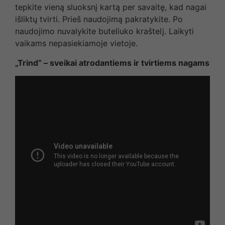
tepkite vieną sluoksnį kartą per savaitę, kad nagai
išliktų tvirti. Prieš naudojimą pakratykite. Po
naudojimo nuvalykite buteliuko kraštelį. Laikyti
vaikams nepasiekiamoje vietoje.
„Trind“ – sveikai atrodantiems ir tvirtiems nagams