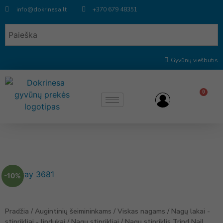
info@dokrinesa.lt
+370 679 48351
Gyvūnų viešbutis
0
-10%
Pradžia
/
Augintinių šeimininkams
/
Viskas nagams
/
Nagų lakai -
stiprikliai - lipdukai
/
Nagų stiprikliai
/ Nagų stipriklis Trind Nail