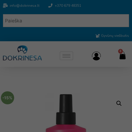
info@dokrinesa.lt
+370 679 48351
Gyvūnų viešbutis
0
-15%