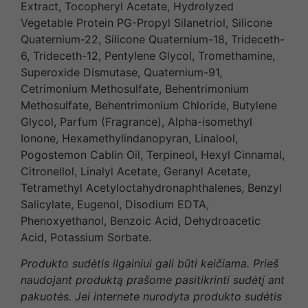
Extract, Tocopheryl Acetate, Hydrolyzed
Vegetable Protein PG-Propyl Silanetriol, Silicone
Quaternium-22, Silicone Quaternium-18, Trideceth-
6, Trideceth-12, Pentylene Glycol, Tromethamine,
Superoxide Dismutase, Quaternium-91,
Cetrimonium Methosulfate, Behentrimonium
Methosulfate, Behentrimonium Chloride, Butylene
Glycol, Parfum (Fragrance), Alpha-isomethyl
Ionone, Hexamethylindanopyran, Linalool,
Pogostemon Cablin Oil, Terpineol, Hexyl Cinnamal,
Citronellol, Linalyl Acetate, Geranyl Acetate,
Tetramethyl Acetyloctahydronaphthalenes, Benzyl
Salicylate, Eugenol, Disodium EDTA,
Phenoxyethanol, Benzoic Acid, Dehydroacetic
Acid, Potassium Sorbate.
Produkto sudėtis ilgainiui gali būti keičiama. Prieš
naudojant produktą prašome pasitikrinti sudėtį ant
pakuotės. Jei internete nurodyta produkto sudėtis