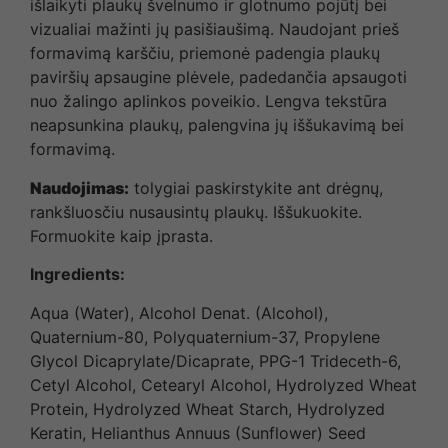
išlaikyti plaukų švelnumo ir glotnumo pojūtį bei
vizualiai mažinti jų pasišiaušimą. Naudojant prieš
formavimą karščiu, priemonė padengia plaukų
paviršių apsaugine plėvele, padedančia apsaugoti
nuo žalingo aplinkos poveikio. Lengva tekstūra
neapsunkina plaukų, palengvina jų iššukavimą bei
formavimą.
Naudojimas:
tolygiai paskirstykite ant drėgnų,
rankšluosčiu nusausintų plaukų. Iššukuokite.
Formuokite kaip įprasta.
Ingredients
:
Aqua (Water), Alcohol Denat. (Alcohol),
Quaternium-80, Polyquaternium-37, Propylene
Glycol Dicaprylate/Dicaprate, PPG-1 Trideceth-6,
Cetyl Alcohol, Cetearyl Alcohol, Hydrolyzed Wheat
Protein, Hydrolyzed Wheat Starch, Hydrolyzed
Keratin, Helianthus Annuus (Sunflower) Seed