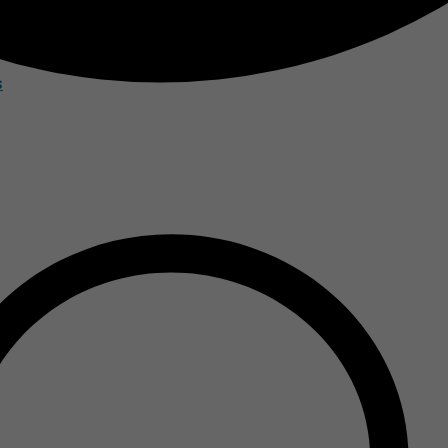
nims
s