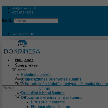
Eiti
prie
info@dokrinesa.lt
turinio
+370 679 48351
Paieška
×
Gyvūnų viešbutis
Naujienos
Šunų prekės
Menu
Kalėdinės prekės
Search
Antiparazitinės priemonės šunims
Paieška
Automobilinės kėdutės, sėdynių užtiesalai šunim
Baseinai šunims
×
Drabužiai ir batai šunims
Close
Difuzoriai ir eteriniai aliejai šunims
Difuzoriai namams
Eteriniai aliejai šunims