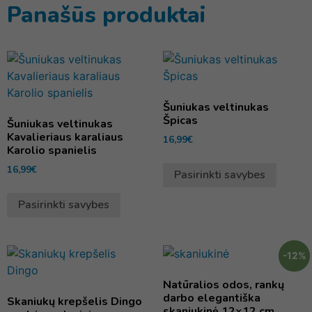
Panašūs produktai
Šuniukas veltinukas
Špicas
Šuniukas veltinukas
Kavalieriaus karaliaus
16,99
€
Karolio spanielis
16,99
€
Pasirinkti savybes
Pasirinkti savybes
-12%
Natūralios odos, rankų
darbo elegantiška
Skaniukų krepšelis Dingo
skaniukinė 12×12 cm