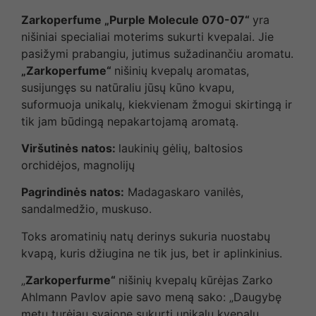
Zarkoperfume „Purple Molecule 070-07“
yra
nišiniai specialiai moterims sukurti kvepalai. Jie
pasižymi prabangiu, jutimus sužadinančiu aromatu.
„Zarkoperfume“
nišinių kvepalų aromatas,
susijungęs su natūraliu jūsų kūno kvapu,
suformuoja unikalų, kiekvienam žmogui skirtingą ir
tik jam būdingą nepakartojamą aromatą.
Viršutinės natos:
laukinių gėlių, baltosios
orchidėjos, magnolijų
Pagrindinės natos:
Madagaskaro vanilės,
sandalmedžio, muskuso.
Toks aromatinių natų derinys sukuria nuostabų
kvapą, kuris džiugina ne tik jus, bet ir aplinkinius.
„
Zarkoperfurme“
nišinių kvepalų kūrėjas Zarko
Ahlmann Pavlov apie savo meną sako: „Daugybę
metų turėjau svajonę sukurti unikalų kvepalų