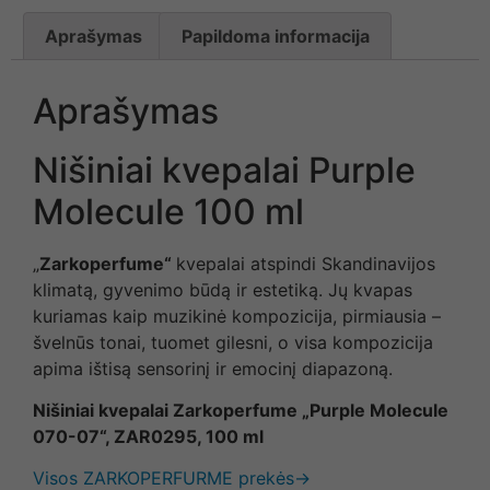
Aprašymas
Papildoma informacija
Aprašymas
Nišiniai kvepalai Purple
Molecule 100 ml
„
Zarkoperfume“
kvepalai atspindi Skandinavijos
klimatą, gyvenimo būdą ir estetiką. Jų kvapas
kuriamas kaip muzikinė kompozicija, pirmiausia –
švelnūs tonai, tuomet gilesni, o visa kompozicija
apima ištisą sensorinį ir emocinį diapazoną.
Nišiniai kvepalai Zarkoperfume „Purple Molecule
070-07“, ZAR0295, 100 ml
Visos ZARKOPERFURME prekės→