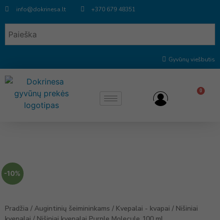
info@dokrinesa.lt
+370 679 48351
Gyvūnų viešbutis
0
-10%
Pradžia
/
Augintinių šeimininkams
/
Kvepalai - kvapai
/
Nišiniai
kvepalai
/ Nišiniai kvepalai Purple Molecule 100 ml