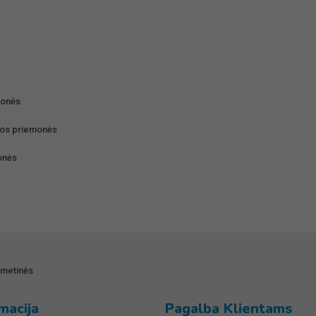
monės
ūros priemonės
onės
smetinės
macija
Pagalba Klientams