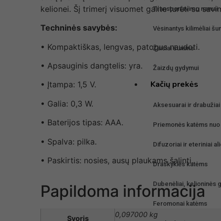
kelionei. Šį trimerį visuomet galite turėti su savim
Transportavimo narvai
Techninės savybės:
Vėsinantys kilimėliai šu
• Kompaktiškas, lengvas, patogus naudoti.
Žaislai šunims
• Apsauginis dangtelis: yra.
Žaizdų gydymui
Kačių prekės
• Įtampa: 1,5 V.
• Galia: 0,3 W.
Aksesuarai ir drabužia
• Baterijos tipas: AAA.
Priemonės katėms nuo 
• Spalva: pilka.
Difuzoriai ir eteriniai a
• Paskirtis: nosies, ausų plaukams šalinti.
Draskyklės katėms
Dubenėliai, kelioninės
Papildoma informacija
Feromonai katėms
0,097000 kg
Svoris