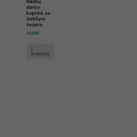
Rankų
darbo
kuprinė su
Jorkšyro
terjeru
34,00
€
Į
krepšelį