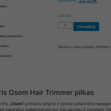
33,00
€
31,35
€
unims
Liko tik 1
Į krepšelį
nims
akliai, petnešos
Nosies ir ausų plaukų trime
šunims
i šunims
ris Osom Hair Trimmer pilkas
ančiu
„Osom“
prietaisu lengvai ir greitai pašalinsite nepag
 kad plaukelius pašalintumėte kur kas saugiau ir nepešant.