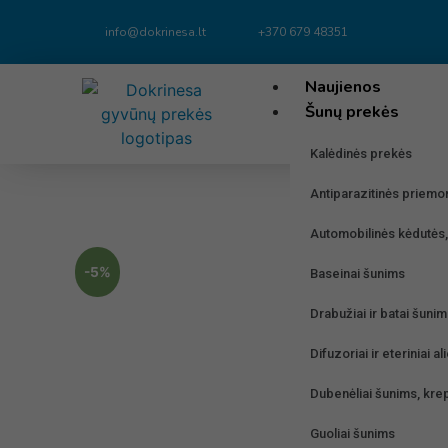
info@dokrinesa.lt
+370 679 48351
Naujienos
Šunų prekės
Kalėdinės prekės
Antiparazitinės priem
Automobilinės kėdutės,
-5%
Baseinai šunims
Drabužiai ir batai šuni
Difuzoriai ir eteriniai a
Dubenėliai šunims, krep
Guoliai šunims