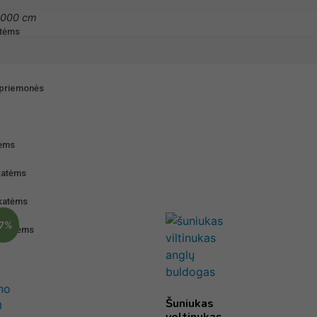
0000 cm
atėms
o priemonės
tėms
katėms
 katėms
-7%
i katėms
Šuniukas
veltinukas