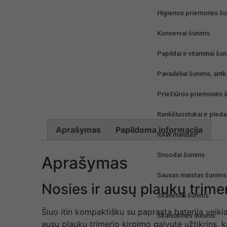
Higienos priemonės š
Konservai šunims
Papildai ir vitaminai šu
Pavadėliai šunims, antk
Priežiūros priemonės 
Rankšluostukai ir pleda
Aprašymas
Papildoma informacija
RAW maistas
Snoodai šunims
Aprašymas
Sausas maistas šunims
Nosies ir ausų plaukų trime
Skanėstai šunims
Šiuo itin kompaktišku su paprasta baterija veiki
Skaniukinės šunims
ausų plaukų trimerio kirpimo galvutė užtikrins,