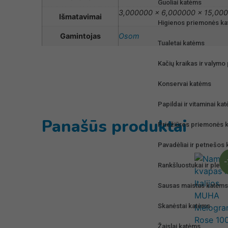
Guoliai katėms
3,000000 × 6,000000 × 15,00
Išmatavimai
Higienos priemonės k
Gamintojas
Osom
Tualetai katėms
Kačių kraikas ir valym
Konservai katėms
Papildai ir vitaminai ka
Panašūs produktai
Priežiūros priemonės 
Pavadėliai ir petnešos
Rankšluostukai ir pleda
Sausas maistas katėms
Skanėstai katėms
Žaislai katėms