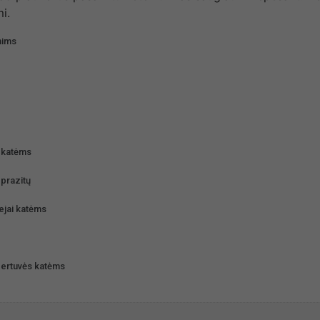
i.
nims
i katėms
prazitų
liejai katėms
 gertuvės katėms