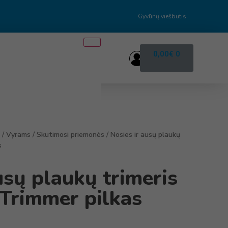
Gyvūnų viešbutis
0,00
€
0
/
Vyrams
/
Skutimosi priemonės
/ Nosies ir ausų plaukų
s
usų plaukų trimeris
Trimmer pilkas