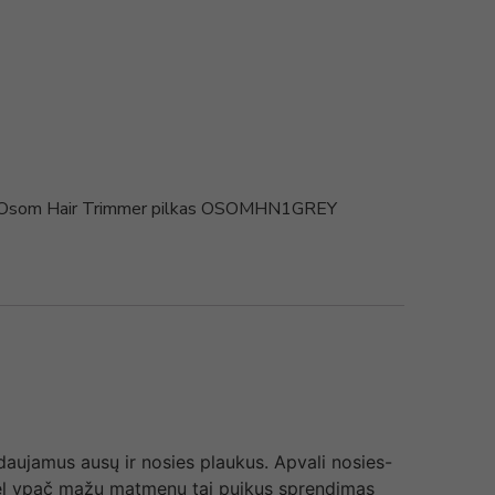
ris Osom Hair Trimmer pilkas OSOMHN1GREY
eidaujamus ausų ir nosies plaukus. Apvali nosies-
 Dėl ypač mažų matmenų tai puikus sprendimas