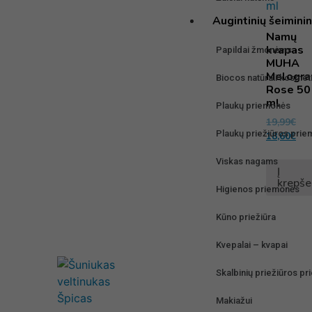
Augintinių šeimin
Namų
kvapas
Papildai žmonėms
MUHA
Melogra
Biocos natūrali kosmet
Rose 50
ml
Plaukų priemonės
19,99
€
Plaukų priežiūros pri
18,60
€
Viskas nagams
Į
krepše
Higienos priemonės
Kūno priežiūra
Kvepalai – kvapai
Skalbinių priežiūros p
Makiažui