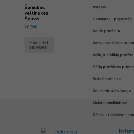
Šuniukas
Vyrams
veltinukas
Špicas
Peniuarai – prijuostės
16,99
€
Veido priežiūra
Pasirinkti
Rankų priežiūros prie
savybes
Vaikų ir kūdikių prieži
Pėdų priežiūros priem
Buitinė technika
Smulki virtuvės įranga
Maisto smulkintuvai
Dėklai – rankinės – ko
Gera kaina
Infor
Kalėdinės prekės