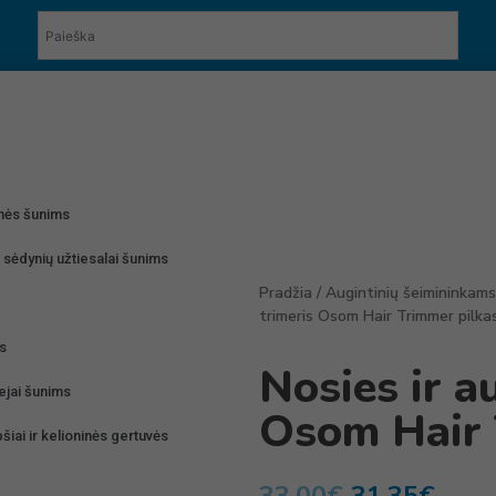
onės šunims
 sėdynių užtiesalai šunims
Pradžia
/
Augintinių šeimininkams
trimeris Osom Hair Trimmer pilka
ms
Nosies ir a
liejai šunims
Osom Hair 
šiai ir kelioninės gertuvės