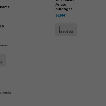
Anglų
inkams
buldogas
16,99
€
no
ika
Į
krepšelį
emonės
lį
riemonės