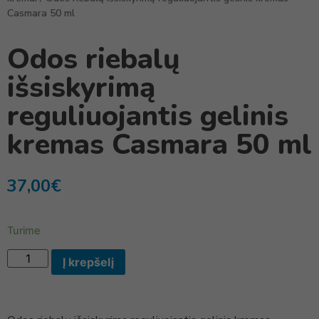
Casmara 50 ml
Odos riebalų
išsiskyrimą
reguliuojantis gelinis
kremas Casmara 50 ml
37,00
€
Turime
Į krepšelį