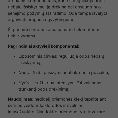
atrinktais komponentais, kurie sureguliuoja odos
riebalų išsiskyrimą, ją drėkina bei apsaugo nuo
senėjimo požymių atsiradimo. Oda tampa išvalyta,
atgaivinta ir įgauna gyvybingumo.
Ši priemonė yra tinkama naudoti tiek moterims,
tiek ir vyrams.
Pagrindiniai aktyvieji komponentai:
Liposominis cinkas: reguliuoja odos riebalų
išsiskyrimą;
Quora Tech
: pasižymi antibakteriniu poveikiu;
Hydra+
: užtikrina intensyvų, 24 valandas
trunkantį odos drėkinimą.
Naudojimas
: nedidelį priemonės kiekį tepkite ant
švarios veido ir kaklo odos ir švelniai
įmasažuokite. Naudokite priemonę ryte ir vakare.