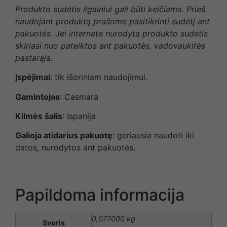
Produkto sudėtis ilgainiui gali būti keičiama. Prieš
naudojant produktą prašome pasitikrinti sudėtį ant
pakuotės. Jei internete nurodyta produkto sudėtis
skiriasi nuo pateiktos ant pakuotės, vadovaukitės
pastarąja.
Įspėjimai
: tik išoriniam naudojimui.
Gamintojas
: Casmara
Kilmės šalis
: Ispanija
Galioja atidarius pakuotę
: geriausia naudoti iki
datos, nurodytos ant pakuotės.
Papildoma informacija
0,077000 kg
Svoris