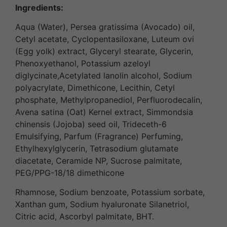
Ingredients:
Aqua (Water), Persea gratissima (Avocado) oil,
Cetyl acetate, Cyclopentasiloxane, Luteum ovi
(Egg yolk) extract, Glyceryl stearate, Glycerin,
Phenoxyethanol, Potassium azeloyl
diglycinate,Acetylated lanolin alcohol, Sodium
polyacrylate, Dimethicone, Lecithin, Cetyl
phosphate, Methylpropanediol, Perfluorodecalin,
Avena satina (Oat) Kernel extract, Simmondsia
chinensis (Jojoba) seed oil, Trideceth-6
Emulsifying, Parfum (Fragrance) Perfuming,
Ethylhexylglycerin, Tetrasodium glutamate
diacetate, Ceramide NP, Sucrose palmitate,
PEG/PPG-18/18 dimethicone
Rhamnose, Sodium benzoate, Potassium sorbate,
Xanthan gum, Sodium hyaluronate Silanetriol,
Citric acid, Ascorbyl palmitate, BHT.