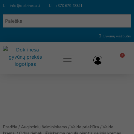
info@dokrinesa.lt
+370 679 48351
Gyvūnų viešbutis
0
Pradžia
/
Augintinių šeimininkams
/
Veido priežiūra
/
Veido
kremai
/ Odos riebalų išsiskyrimą reguliuojantis gelinis kremas