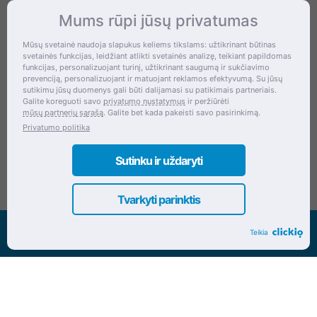
Mums rūpi jūsų privatumas
Kontaktai
Mūsų svetainė naudoja slapukus keliems tikslams: užtikrinant būtinas
svetainės funkcijas, leidžiant atlikti svetainės analizę, teikiant papildomas
Šventupės g. 28, Kaunas, Lietuva
funkcijas, personalizuojant turinį, užtikrinant saugumą ir sukčiavimo
prevenciją, personalizuojant ir matuojant reklamos efektyvumą. Su jūsų
+370 (672) 27 650
sutikimu jūsų duomenys gali būti dalijamasi su patikimais partneriais.
Galite koreguoti savo
privatumo nustatymus
ir peržiūrėti
info@dokrinesa.lt
mūsų partnerių sąrašą
. Galite bet kada pakeisti savo pasirinkimą.
Privatumo politika
MB PETHOMEPEOPLE
Įmonės kodas: 305695822
Sutinku ir uždaryti
Tvarkyti parinktis
Visos teisės saugomos www.dokrinesa.lt
Teikia