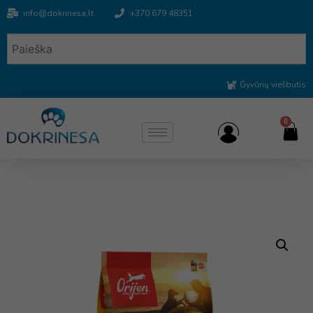
info@dokrinesa.lt
+370 679 48351
Gyvūnų viešbutis
0