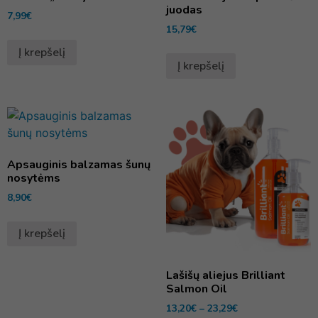
juodas
7,99
€
15,79
€
Į krepšelį
Į krepšelį
Apsauginis balzamas šunų
nosytėms
8,90
€
Į krepšelį
Lašišų aliejus Brilliant
Salmon Oil
13,20
€
–
23,29
€