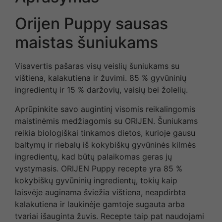
Orijen Puppy sausas
maistas šuniukams
Visavertis pašaras visų veislių šuniukams su
vištiena, kalakutiena ir žuvimi. 85 % gyvūninių
ingredientų ir 15 % daržovių, vaisių bei žolelių.
Aprūpinkite savo augintinį visomis reikalingomis
maistinėmis medžiagomis su ORIJEN. Šuniukams
reikia biologiškai tinkamos dietos, kurioje gausu
baltymų ir riebalų iš kokybiškų gyvūninės kilmės
ingredientų, kad būtų palaikomas geras jų
vystymasis. ORIJEN Puppy recepte yra 85 %
kokybiškų gyvūninių ingredientų, tokių kaip
laisvėje auginama šviežia vištiena, neapdirbta
kalakutiena ir laukinėje gamtoje sugauta arba
tvariai išauginta žuvis. Recepte taip pat naudojami