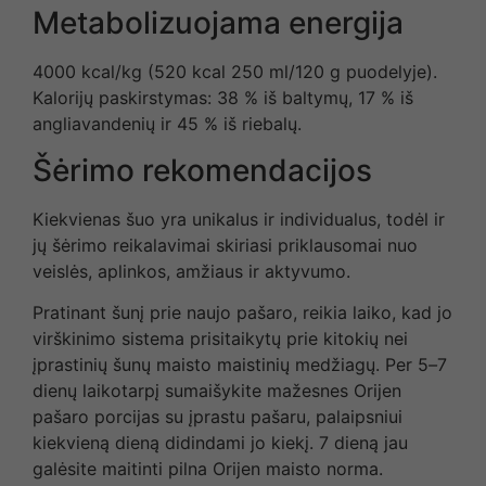
Metabolizuojama energija
4000 kcal/kg (520 kcal 250 ml/120 g puodelyje).
Kalorijų paskirstymas: 38 % iš baltymų, 17 % iš
angliavandenių ir 45 % iš riebalų.
Šėrimo rekomendacijos
Kiekvienas šuo yra unikalus ir individualus, todėl ir
jų šėrimo reikalavimai skiriasi priklausomai nuo
veislės, aplinkos, amžiaus ir aktyvumo.
Pratinant šunį prie naujo pašaro, reikia laiko, kad jo
virškinimo sistema prisitaikytų prie kitokių nei
įprastinių šunų maisto maistinių medžiagų. Per 5
–
7
dienų laikotarpį sumaišykite mažesnes Orijen
pašaro porcijas su įprastu pašaru, palaipsniui
kiekvieną dieną didindami jo kiekį. 7 dieną jau
galėsite maitinti pilna Orijen maisto norma.