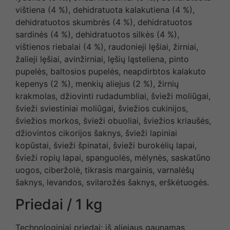
vištiena (4 %), dehidratuota kalakutiena (4 %),
dehidratuotos skumbrės (4 %), dehidratuotos
sardinės (4 %), dehidratuotos silkės (4 %),
vištienos riebalai (4 %), raudonieji lęšiai, žirniai,
žalieji lęšiai, avinžirniai, lęšių ląsteliena, pinto
pupelės, baltosios pupelės, neapdirbtos kalakuto
kepenys (2 %), menkių aliejus (2 %), žirnių
krakmolas, džiovinti rudadumbliai, švieži moliūgai,
švieži sviestiniai moliūgai, šviežios cukinijos,
šviežios morkos, švieži obuoliai, šviežios kriaušės,
džiovintos cikorijos šaknys, švieži lapiniai
kopūstai, švieži špinatai, švieži burokėlių lapai,
švieži ropių lapai, spanguolės, mėlynės, saskatūno
uogos, ciberžolė, tikrasis margainis, varnalėšų
šaknys, levandos, svilarožės šaknys, erškėtuogės.
Priedai / 1 kg
Technologiniai priedai: iš aliejaus gaunamas