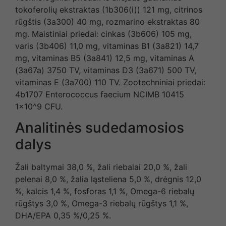
tokoferolių ekstraktas (1b306(i)) 121 mg, citrinos
rūgštis (3a300) 40 mg, rozmarino ekstraktas 80
mg. Maistiniai priedai: cinkas (3b606) 105 mg,
varis (3b406) 11,0 mg, vitaminas B1 (3a821) 14,7
mg, vitaminas B5 (3a841) 12,5 mg, vitaminas A
(3a67a) 3750 TV, vitaminas D3 (3a671) 500 TV,
vitaminas E (3a700) 110 TV. Zootechniniai priedai:
4b1707 Enterococcus faecium NCIMB 10415
1×10^9 CFU.
Analitinės sudedamosios
dalys
Žali baltymai 38,0 %, žali riebalai 20,0 %, žali
pelenai 8,0 %, žalia ląsteliena 5,0 %, drėgnis 12,0
%, kalcis 1,4 %, fosforas 1,1 %, Omega-6 riebalų
rūgštys 3,0 %, Omega-3 riebalų rūgštys 1,1 %,
DHA/EPA 0,35 %/0,25 %.