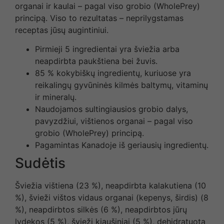
organai ir kaulai – pagal viso grobio (WholePrey)
principą. Viso to rezultatas – neprilygstamas
receptas jūsų augintiniui.
Pirmieji 5 ingredientai yra šviežia arba
neapdirbta paukštiena bei žuvis.
85 % kokybiškų ingredientų, kuriuose yra
reikalingų gyvūninės kilmės baltymų, vitaminų
ir mineralų.
Naudojamos sultingiausios grobio dalys,
pavyzdžiui, vištienos organai – pagal viso
grobio (WholePrey) principą.
Pagamintas Kanadoje iš geriausių ingredientų.
Sudėtis
Šviežia vištiena (23 %), neapdirbta kalakutiena (10
%), švieži vištos vidaus organai (kepenys, širdis) (8
%), neapdirbtos silkės (6 %), neapdirbtos jūrų
lydekos (5 %), švieži kiaušiniai (5 %), dehidratuota