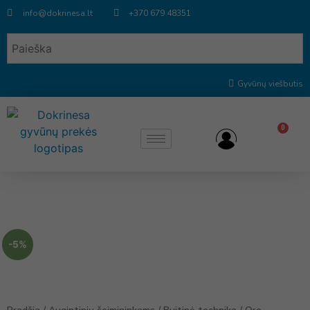
info@dokrinesa.lt
+370 679 48351
Gyvūnų viešbutis
0
-5%