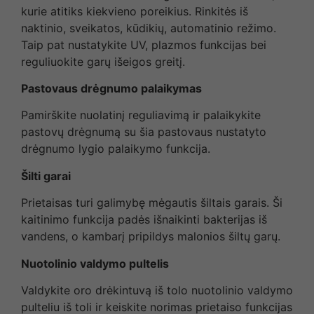
kurie atitiks kiekvieno poreikius. Rinkitės iš
naktinio, sveikatos, kūdikių, automatinio režimo.
Taip pat nustatykite UV, plazmos funkcijas bei
reguliuokite garų išeigos greitį.
Pastovaus drėgnumo palaikymas
Pamirškite nuolatinį reguliavimą ir palaikykite
pastovų drėgnumą su šia pastovaus nustatyto
drėgnumo lygio palaikymo funkcija.
Šilti garai
Prietaisas turi galimybę mėgautis šiltais garais. Ši
kaitinimo funkcija padės išnaikinti bakterijas iš
vandens, o kambarį pripildys malonios šiltų garų.
Nuotolinio valdymo pultelis
Valdykite oro drėkintuvą iš tolo nuotolinio valdymo
pulteliu iš toli ir keiskite norimas prietaiso funkcijas