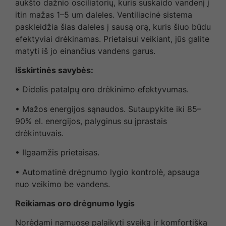
aukšto dažnio osciliatorių, kuris suskaido vandenį į
itin mažas 1–5 um daleles. Ventiliacinė sistema
paskleidžia šias daleles į sausą orą, kuris šiuo būdu
efektyviai drėkinamas. Prietaisui veikiant, jūs galite
matyti iš jo einančius vandens garus.
Išskirtinės savybės:
• Didelis patalpų oro drėkinimo efektyvumas.
• Mažos energijos sąnaudos. Sutaupykite iki 85–
90% el. energijos, palyginus su įprastais
drėkintuvais.
• Ilgaamžis prietaisas.
• Automatinė drėgnumo lygio kontrolė, apsauga
nuo veikimo be vandens.
Reikiamas oro drėgnumo lygis
Norėdami namuose palaikyti sveiką ir komfortišką