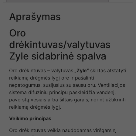
Aprašymas
Oro
drėkintuvas/valytuvas
Zyle sidabrinė spalva
Oro drėkintuvas – valytuvas
„Zyle“
skirtas atstatyti
reikiamą drėgmės lygį ore ir pašalinti
nepatogumus, susijusius su sausu oru. Ventiliacijos
sistema difuziniu principu paskleidžia vandenį,
paverstą vėsiais arba šiltais garais, norint užtikrinti
reikiamą drėgmės lygį.
Veikimo principas
Oro drėkintuvas veikia naudodamas viršgarsinį