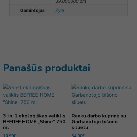
39,000000 cm
Gamintojas
Zyle
Panašūs produktai
3-in-1 ekologiškas valiklis
Rankų darbo kuprinė su
BEFREE HOME „Shine” 750
Garbanotojo bišono
ml
siluetu
10,99
€
34,00
€