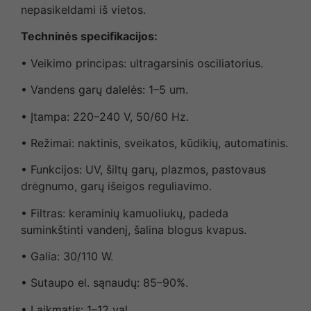
nepasikeldami iš vietos.
Techninės specifikacijos:
• Veikimo principas: ultragarsinis osciliatorius.
• Vandens garų dalelės: 1–5 um.
• Įtampa: 220–240 V, 50/60 Hz.
• Režimai: naktinis, sveikatos, kūdikių, automatinis.
• Funkcijos: UV, šiltų garų, plazmos, pastovaus
drėgnumo, garų išeigos reguliavimo.
• Filtras: keraminių kamuoliukų, padeda
suminkštinti vandenį, šalina blogus kvapus.
• Galia: 30/110 W.
• Sutaupo el. sąnaudų: 85–90%.
• Laikmatis: 1–12 val.