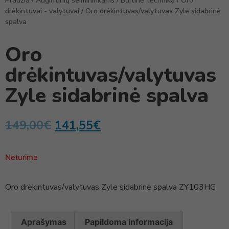
Pradžia
/
Augintinių šeimininkams
/
Buitinė technika
/
Oro
drėkintuvai - valytuvai
/ Oro drėkintuvas/valytuvas Zyle sidabrinė
spalva
Oro
drėkintuvas/valytuvas
Zyle sidabrinė spalva
149,00
€
141,55
€
Neturime
Oro drėkintuvas/valytuvas Zyle sidabrinė spalva ZY103HG
Aprašymas
Papildoma informacija