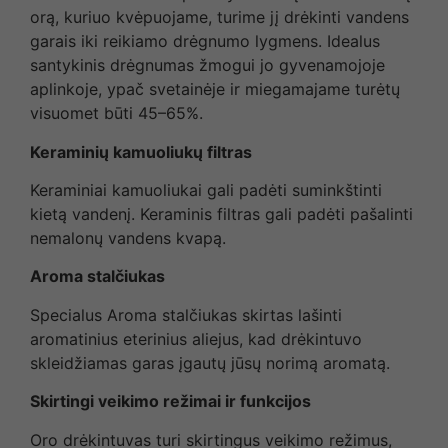
orą, kuriuo kvėpuojame, turime jį drėkinti vandens
garais iki reikiamo drėgnumo lygmens. Idealus
santykinis drėgnumas žmogui jo gyvenamojoje
aplinkoje, ypač svetainėje ir miegamajame turėtų
visuomet būti 45–65%.
Keraminių kamuoliukų filtras
Keraminiai kamuoliukai gali padėti suminkštinti
kietą vandenį. Keraminis filtras gali padėti pašalinti
nemalonų vandens kvapą.
Aroma stalčiukas
Specialus Aroma stalčiukas skirtas lašinti
aromatinius eterinius aliejus, kad drėkintuvo
skleidžiamas garas įgautų jūsų norimą aromatą.
Skirtingi veikimo režimai ir funkcijos
Oro drėkintuvas turi skirtingus veikimo režimus,