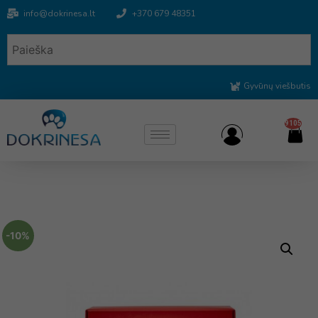
info@dokrinesa.lt
+370 679 48351
Gyvūnų viešbutis
9105
-10%