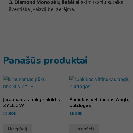
3. Diamond Mono akių šešėliai
akimirksniu suteiks
šventišką įvaizdį bei žerėjmą.
Panašūs produktai
Įkraunamas pūkų rinkiklis
Šuniukas veltinukas Anglų
ZYLE 3W
buldogas
12,90
€
16,99
€
Į krepšelį
Į krepšelį