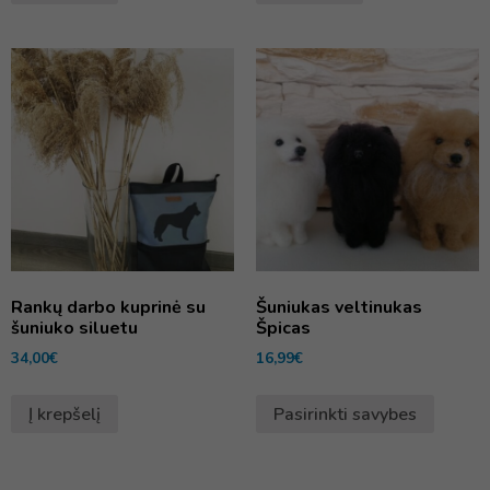
Rankų darbo kuprinė su
Šuniukas veltinukas
šuniuko siluetu
Špicas
34,00
€
16,99
€
Į krepšelį
Pasirinkti savybes