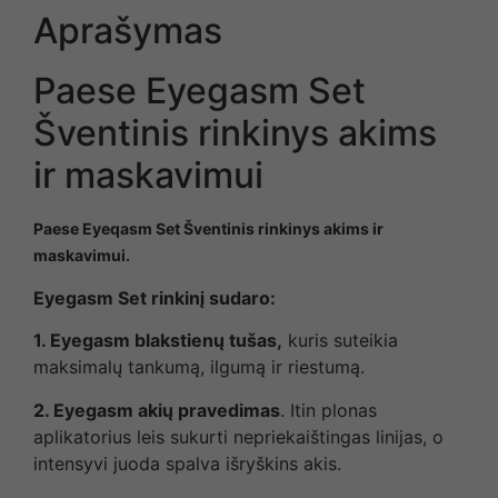
Aprašymas
Paese Eyegasm Set
Šventinis rinkinys akims
ir maskavimui
Paese Eyeqasm Set Šventinis rinkinys akims ir
maskavimui.
Eyegasm Set rinkinį sudaro:
1. Eyegasm blakstienų tušas,
kuris suteikia
maksimalų tankumą, ilgumą ir riestumą.
2. Eyegasm akių pravedimas
. Itin plonas
aplikatorius leis sukurti nepriekaištingas linijas, o
intensyvi juoda spalva išryškins akis.