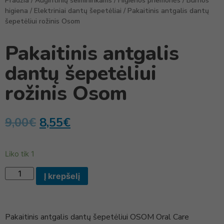
Pradžia
/
Augintinių šeimininkams
/
Higienos priemonės
/
Burnos
higiena
/
Elektriniai dantų šepetėliai
/ Pakaitinis antgalis dantų
šepetėliui rožinis Osom
Pakaitinis antgalis
dantų šepetėliui
rožinis Osom
9,00
€
8,55
€
Liko tik 1
Į krepšelį
Pakaitinis antgalis dantų šepetėliui OSOM Oral Care