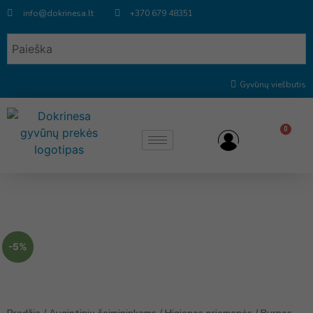
info@dokrinesa.lt
+370 679 48351
Gyvūnų viešbutis
0
-5%