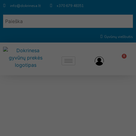
info@dokrinesa.lt
+370 679 48351
Gyvūnų viešbutis
0