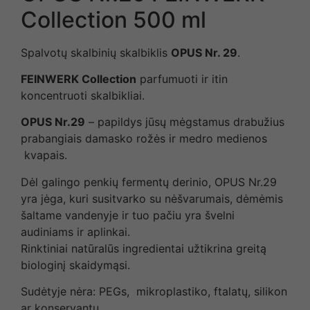
Collection 500 ml
Spalvotų skalbinių skalbiklis
OPUS Nr. 29
.
FEINWERK Collection
parfumuoti ir itin
koncentruoti skalbikliai.
OPUS Nr.29
– papildys jūsų mėgstamus drabužius
prabangiais damasko rožės ir medro medienos
kvapais.
Dėl galingo penkių fermentų derinio, OPUS Nr.29
yra jėga, kuri susitvarko su nėšvarumais, dėmėmis
šaltame vandenyje ir tuo pačiu yra švelni
audiniams ir aplinkai.
Rinktiniai natūralūs ingredientai užtikrina greitą
biologinį skaidymąsi.
Sudėtyje nėra: PEGs, mikroplastiko, ftalatų, silikon
ar konservantų.