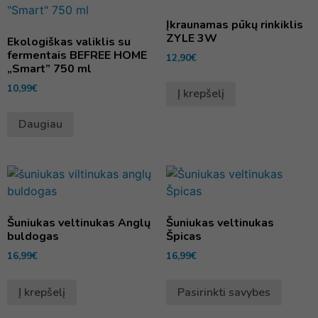
Įkraunamas pūkų rinkiklis
ZYLE 3W
Ekologiškas valiklis su
fermentais BEFREE HOME
12,90
€
„Smart” 750 ml
10,99
€
Į krepšelį
Daugiau
Šuniukas veltinukas Anglų
Šuniukas veltinukas
buldogas
Špicas
16,99
€
16,99
€
Į krepšelį
Pasirinkti savybes