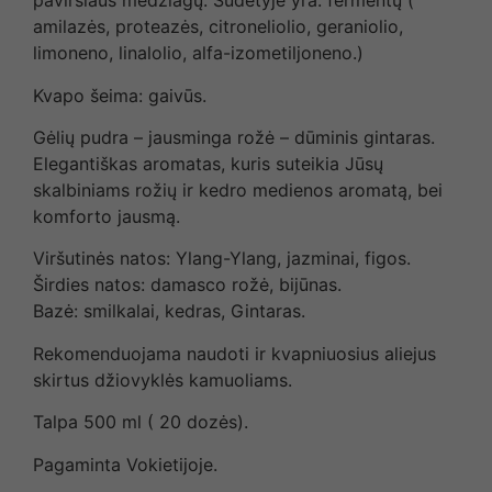
paviršiaus medžiagų. Sudėtyje yra: fermentų (
amilazės, proteazės, citroneliolio, geraniolio,
limoneno, linalolio, alfa-izometiljoneno.)
Kvapo šeima: gaivūs.
Gėlių pudra – jausminga rožė – dūminis gintaras.
Elegantiškas aromatas, kuris suteikia Jūsų
skalbiniams rožių ir kedro medienos aromatą, bei
komforto jausmą.
Viršutinės natos: Ylang-Ylang, jazminai, figos.
Širdies natos: damasco rožė, bijūnas.
Bazė: smilkalai, kedras, Gintaras.
Rekomenduojama naudoti ir kvapniuosius aliejus
skirtus džiovyklės kamuoliams.
Talpa 500 ml ( 20 dozės).
Pagaminta Vokietijoje.