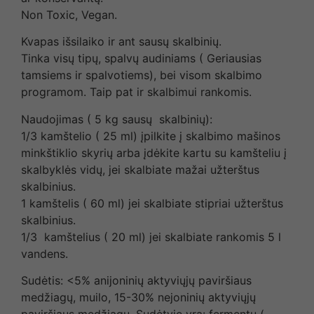
Non Toxic, Vegan.
Kvapas išsilaiko ir ant sausų skalbinių.
Tinka visų tipų, spalvų audiniams ( Geriausias
tamsiems ir spalvotiems), bei visom skalbimo
programom. Taip pat ir skalbimui rankomis.
Naudojimas ( 5 kg sausų skalbinių):
1/3 kamštelio ( 25 ml) įpilkite į skalbimo mašinos
minkštiklio skyrių arba įdėkite kartu su kamšteliu į
skalbyklės vidų, jei skalbiate mažai užterštus
skalbinius.
1 kamštelis ( 60 ml) jei skalbiate stipriai užterštus
skalbinius.
1/3 kamštelius ( 20 ml) jei skalbiate rankomis 5 l
vandens.
Sudėtis: <5% anijoninių aktyviųjų paviršiaus
medžiagų, muilo, 15-30% nejoninių aktyviųjų