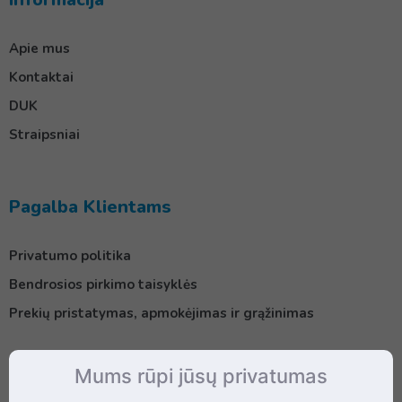
Apie mus
Kontaktai
DUK
Straipsniai
Pagalba Klientams
Privatumo politika
Bendrosios pirkimo taisyklės
Prekių pristatymas, apmokėjimas ir grąžinimas
Mums rūpi jūsų privatumas
Kontaktai