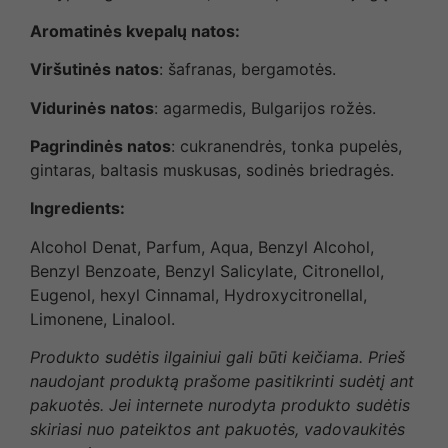
Aromatinės kvepalų natos:
Viršutinės natos
: šafranas, bergamotės.
Vidurinės natos
: agarmedis, Bulgarijos rožės.
Pagrindinės natos
: cukranendrės, tonka pupelės,
gintaras, baltasis muskusas, sodinės briedragės.
Ingredients:
Alcohol Denat, Parfum, Aqua, Benzyl Alcohol,
Benzyl Benzoate, Benzyl Salicylate, Citronellol,
Eugenol, hexyl Cinnamal, Hydroxycitronellal,
Limonene, Linalool.
Produkto sudėtis ilgainiui gali būti keičiama. Prieš
naudojant produktą prašome pasitikrinti sudėtį ant
pakuotės. Jei internete nurodyta produkto sudėtis
skiriasi nuo pateiktos ant pakuotės, vadovaukitės