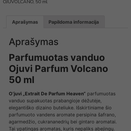
OJUVOLCANO, 50 ml
Aprašymas
Papildoma informacija
Aprašymas
Parfumuotas vanduo
Ojuvi Parfum Volcano
50 ml
O’juvi „Extrait De Parfum Heaven“
parfumuotas
vanduo supakuotas prabangioje dėžutėje,
elegantiško dizaino buteliuke. Išskirtiniame šio
parfumuoto vandens aromate persipina šafrano,
agarmedžio, cukrananedrių bei gintaro aromatai.
Tai ypatingas aromatas, kuris nepaliks abejingų.