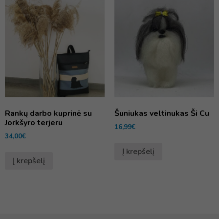
Rankų darbo kuprinė su
Šuniukas veltinukas Ši Cu
Jorkšyro terjeru
16,99
€
34,00
€
Į krepšelį
Į krepšelį