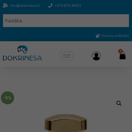
info@dokrinesa.lt
+370 679 48351
Gyvūnų viešbutis
0
-5%