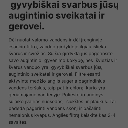
gyvybiškai svarbus jūsų
augintinio sveikatai ir
gerovei.
Dėl nuolat valomo vandens ir dėl įrenginyje
esančio filtro, vanduo girdykloje ilgiau išlieka
švarus ir šviežias. Su šia girdykla jūs pagerinsite
savo augintinio gyvenimo kokybę, nes šviežias ir
švarus vanduo yra gyvybiškai svarbus jūsų
augintinio sveikatai ir gerovei. Filtre esanti
aktyvinta medžio anglis sugeria pagrindinius
vandens teršalus, taip pat ir chlorą, kurio yra
geriamajame vandenyje. Poliesterio audinys
sulaiko įvairias nuosėdas, šiukšles ir plaukus. Tai
padeda pagerinti vandens skonį ir pašalinti
nemalonius kvapus. Anglies filtrą keiskite kas 2-4
savaites.