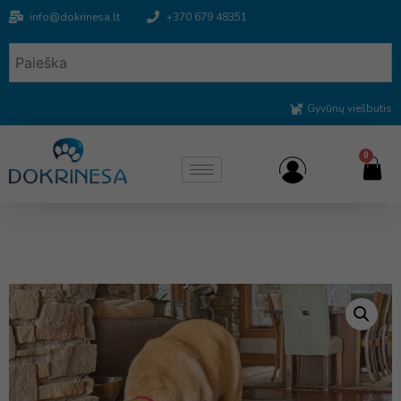
info@dokrinesa.lt
+370 679 48351
Gyvūnų viešbutis
0