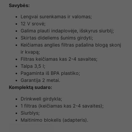
Savybės:
Lengvai surenkamas ir valomas;
12 V srovė;
Galima plauti indaplovėje, išskyrus siurblį;
Skirtas dideliems šunims girdyti;
Keičiamas anglies filtras pašalina blogą skonį
ir kvapą;
Filtras keičiamas kas 2-4 savaites;
Talpa 3,5 l;
Pagaminta iš BPA plastiko;
Garantija 2 metai.
Komplektą sudaro:
Drinkwell girdykla;
1 filtras (keičiamas kas 2-4 savaites);
Siurblys;
Maitinimo blokelis (adapteris).