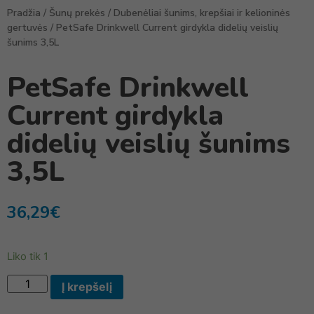
Pradžia
/
Šunų prekės
/
Dubenėliai šunims, krepšiai ir kelioninės
gertuvės
/ PetSafe Drinkwell Current girdykla didelių veislių
šunims 3,5L
PetSafe Drinkwell
Current girdykla
didelių veislių šunims
3,5L
36,29
€
Liko tik 1
Į krepšelį