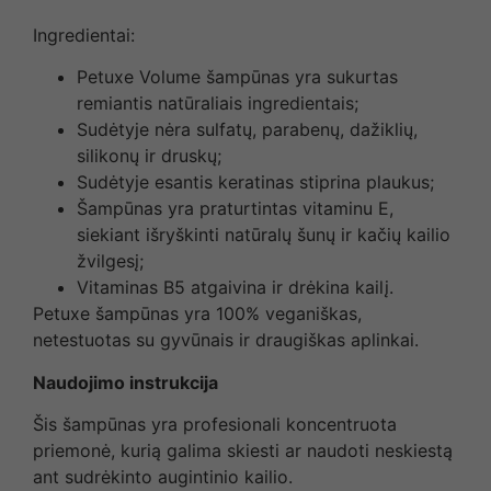
Ingredientai:
Petuxe Volume šampūnas yra sukurtas
remiantis natūraliais ingredientais;
Sudėtyje nėra sulfatų, parabenų, dažiklių,
silikonų ir druskų;
Sudėtyje esantis keratinas stiprina plaukus;
Šampūnas yra praturtintas vitaminu E,
siekiant išryškinti natūralų šunų ir kačių kailio
žvilgesį;
Vitaminas B5 atgaivina ir drėkina kailį.
Petuxe šampūnas yra 100% veganiškas,
netestuotas su gyvūnais ir draugiškas aplinkai.
Naudojimo instrukcija
Šis šampūnas yra profesionali koncentruota
priemonė, kurią galima skiesti ar naudoti neskiestą
ant sudrėkinto augintinio kailio.