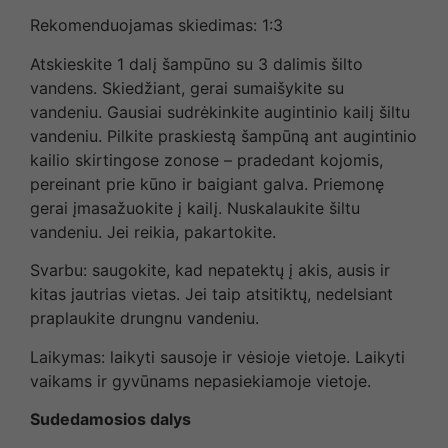
Rekomenduojamas skiedimas: 1:3
Atskieskite 1 dalį šampūno su 3 dalimis šilto
vandens. Skiedžiant, gerai sumaišykite su
vandeniu. Gausiai sudrėkinkite augintinio kailį šiltu
vandeniu. Pilkite praskiestą šampūną ant augintinio
kailio skirtingose zonose – pradedant kojomis,
pereinant prie kūno ir baigiant galva. Priemonę
gerai įmasažuokite į kailį. Nuskalaukite šiltu
vandeniu. Jei reikia, pakartokite.
Svarbu: saugokite, kad nepatektų į akis, ausis ir
kitas jautrias vietas. Jei taip atsitiktų, nedelsiant
praplaukite drungnu vandeniu.
Laikymas: laikyti sausoje ir vėsioje vietoje. Laikyti
vaikams ir gyvūnams nepasiekiamoje vietoje.
Sudedamosios dalys