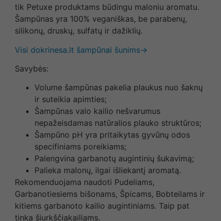
tik Petuxe produktams būdingu maloniu aromatu.
Šampūnas yra 100% veganiškas, be parabenų,
silikonų, druskų, sulfatų ir dažiklių.
Visi dokrinesa.lt šampūnai šunims→
Savybės:
Volume šampūnas pakelia plaukus nuo šaknų
ir suteikia apimties;
Šampūnas valo kailio nešvarumus
nepažeisdamas natūralios plauko struktūros;
Šampūno pH yra pritaikytas gyvūnų odos
specifiniams poreikiams;
Palengvina garbanotų augintinių šukavimą;
Palieka malonų, ilgai išliekantį aromatą.
Rekomenduojama naudoti Pudeliams,
Garbanotiesiems bišonams, Špicams, Bobteilams ir
kitiems garbanoto kailio augintiniams. Taip pat
tinka šiurkščiakailiams.