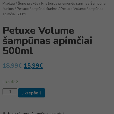
Pradžia
/
Šunų prekės
/
Priežiūros priemonės šunims
/
Šampūnai
šunims
/
Petuxe šampūnai šunims
/ Petuxe Volume šampūnas
apimčiai 500ml
Petuxe Volume
šampūnas apimčiai
500ml
18,99
€
15,99
€
Liko tik 2
Į krepšelį
Petuxe Volume šampūnas apimčiai