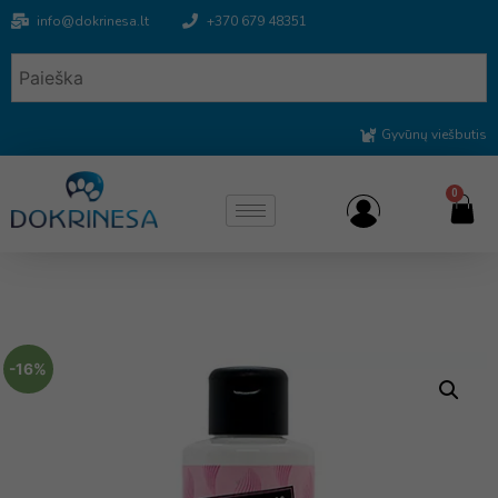
info@dokrinesa.lt
+370 679 48351
Gyvūnų viešbutis
0
-16%