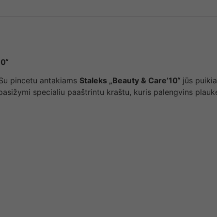
10“
 Su pincetu antakiams
Staleks „Beauty & Care’10“
jūs puiki
pasižymi specialiu paaštrintu kraštu, kuris palengvins plauk