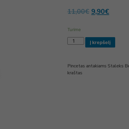
11,00
€
9,90
€
Turime
Į krepšelį
Pincetas antakiams Staleks B
kraštas