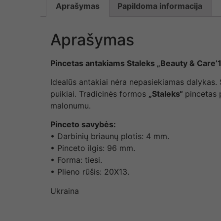
Aprašymas
Papildoma informacija
Aprašymas
Pincetas antakiams Staleks „Beauty & Care’
Idealūs antakiai nėra nepasiekiamas dalykas.
puikiai. Tradicinės formos
„Staleks“
pincetas 
malonumu.
Pinceto savybės:
• Darbinių briaunų plotis: 4 mm.
• Pinceto ilgis: 96 mm.
• Forma: tiesi.
• Plieno rūšis: 20X13.
Ukraina