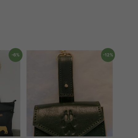
-6%
-12%