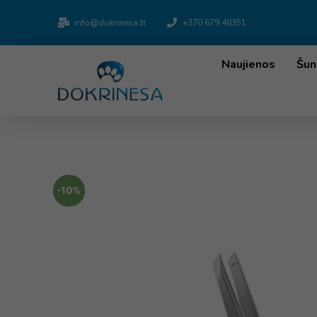
info@dokrinesa.lt
+370 679 48351
Naujienos
Šun
-10%