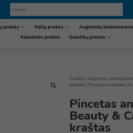
ų prekės
Kačių prekės
Augintinių šeimininkam
Kalėdinės prekės
Graužikų prekės
Pradžia
/
Augintinių šeimininkams
peiliukai
/ Pincetas antakiams St
Pincetas a
Beauty & C
kraštas