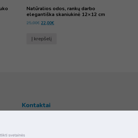
iuko
Natūralios odos, rankų darbo
elegantiška skaniukinė 12×12 cm
25,00
€
22,00
€
Į krepšelį
Kontaktai
Šventupės g. 28, Kaunas, Lietuva
+370 (672) 27 650
likti svetainės