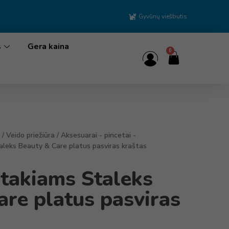
Gyvūnų viešbutis
s
Gera kaina
0
/
Veido priežiūra
/
Aksesuarai - pincetai -
aleks Beauty & Care platus pasviras kraštas
ntakiams Staleks
are platus pasviras