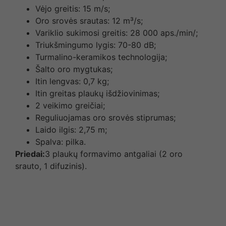
Vėjo greitis: 15 m/s;
Oro srovės srautas: 12 m³/s;
Variklio sukimosi greitis: 28 000 aps./min/;
Triukšmingumo lygis: 70-80 dB;
Turmalino-keramikos technologija;
Šalto oro mygtukas;
Itin lengvas: 0,7 kg;
Itin greitas plaukų išdžiovinimas;
2 veikimo greičiai;
Reguliuojamas oro srovės stiprumas;
Laido ilgis: 2,75 m;
Spalva: pilka.
Priedai:
3 plaukų formavimo antgaliai (2 oro
srauto, 1 difuzinis).