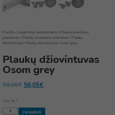
Pradžia
/
Augintinių šeimininkams
/
Plaukų priežiūros
priemonės
/
Plaukų formavimo prietaisai
/
Plaukų
džiovintuvai
/ Plaukų džiovintuvas Osom grey
Plaukų džiovintuvas
Osom grey
59,00
€
56,05
€
Liko tik 1
Į krepšelį