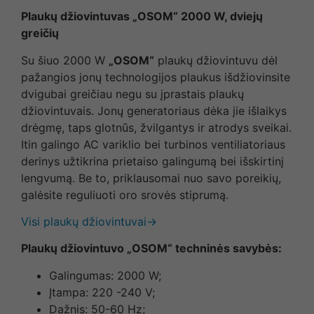
Plaukų džiovintuvas „OSOM“ 2000 W, dviejų
greičių
Su šiuo 2000 W
„OSOM“
plaukų džiovintuvu dėl
pažangios jonų technologijos plaukus išdžiovinsite
dvigubai greičiau negu su įprastais plaukų
džiovintuvais. Jonų generatoriaus dėka jie išlaikys
drėgmę, taps glotnūs, žvilgantys ir atrodys sveikai.
Itin galingo AC variklio bei turbinos ventiliatoriaus
derinys užtikrina prietaiso galingumą bei išskirtinį
lengvumą. Be to, priklausomai nuo savo poreikių,
galėsite reguliuoti oro srovės stiprumą.
Visi plaukų džiovintuvai→
Plaukų džiovintuvo „OSOM“ techninės savybės:
Galingumas: 2000 W;
Įtampa: 220 -240 V;
Dažnis: 50-60 Hz;