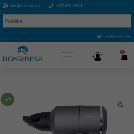
info@dokrinesa.lt
+370 679 48351
Gyvūnų viešbutis
0
-5%