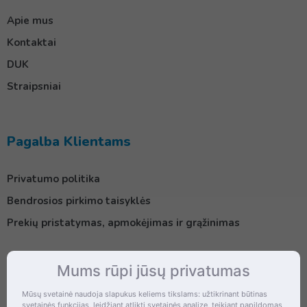
Apie mus
Kontaktai
DUK
Straipsniai
Pagalba Klientams
Privatumo politika
Bendrosios pirkimo taisyklės
Prekių pristatymas, apmokėjimas ir grąžinimas
Mums rūpi jūsų privatumas
Kontaktai
Mūsų svetainė naudoja slapukus keliems tikslams: užtikrinant būtinas
svetainės funkcijas, leidžiant atlikti svetainės analizę, teikiant papildomas