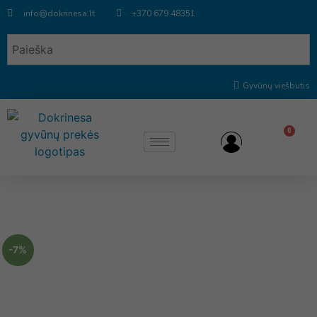
info@dokrinesa.lt
+370 679 48351
Gyvūnų viešbutis
0
-7%