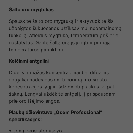
Šalto oro mygtukas
Spauskite šalto oro mygtuką ir aktyvuokite šią
užbaigtos šukuosenos užfiksavimui nepamainomą
funkciją. Atleidus mygtuką, temperatūra grįš prie
nustatytos. Galite šaltą orą įsijungti ir pirmąja
temperatūros parinktimi.
Keičiami antgaliai
Didelis ir mažas koncentraciniai bei difuzinis
antgaliai padės pasirinkti norimą oro srauto
koncentracijos lygį ir išdžiovinti plaukus iki pat
šaknų. Lengvai uždėkite antgalį, jį prispausdami
prie oro išėjimo angos.
Plaukų džiovintuvo „Osom Professional“
specifikacijos:
• Jonų generatorius: yra.