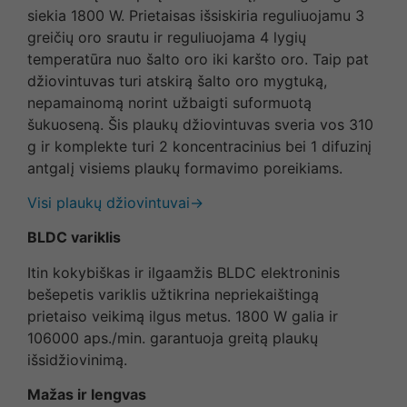
siekia 1800 W. Prietaisas išsiskiria reguliuojamu 3
greičių oro srautu ir reguliuojama 4 lygių
temperatūra nuo šalto oro iki karšto oro. Taip pat
džiovintuvas turi atskirą šalto oro mygtuką,
nepamainomą norint užbaigti suformuotą
šukuoseną. Šis plaukų džiovintuvas sveria vos 310
g ir komplekte turi 2 koncentracinius bei 1 difuzinį
antgalį visiems plaukų formavimo poreikiams.
Visi plaukų džiovintuvai→
BLDC variklis
Itin kokybiškas ir ilgaamžis BLDC elektroninis
bešepetis variklis užtikrina nepriekaištingą
prietaiso veikimą ilgus metus. 1800 W galia ir
106000 aps./min. garantuoja greitą plaukų
išsidžiovinimą.
Mažas ir lengvas