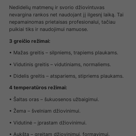
Nedidelių matmenų ir svorio džiovintuvas
nevargina rankos net naudojant jį ilgesnį laiką. Tai
nepamainomas prietaisas profesionalui, tačiau
puikiai tiks ir naudojimui namuose.
3 greičio režimai:
• Mažas greitis – silpniems, trapiems plaukams.
• Vidutinis greitis – vidutiniams, normaliems.
• Didelis greitis – atspariems, stipriems plaukams.
4 temperatūros režimai:
• Šaltas oras – šukuosenos užbaigimui.
• Žema – švelniam džiovinimui.
• Vidutinė – įprastam džiovinimui.
• Aukšta – greitam džiovinimui, formavimui.