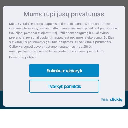
Mums rūpi jūsų privatumas
Kontaktai
Mūsų svetainė naudoja slapukus keliems tikslams: užtikrinant būtinas
svetainės funkcijas, leidžiant atlikti svetainės analizę, teikiant papildomas
Šventupės g. 28, Kaunas, Lietuva
funkcijas, personalizuojant turinį, užtikrinant saugumą ir sukčiavimo
prevenciją, personalizuojant ir matuojant reklamos efektyvumą. Su jūsų
+370 (672) 27 650
sutikimu jūsų duomenys gali būti dalijamasi su patikimais partneriais.
Galite koreguoti savo
privatumo nustatymus
ir peržiūrėti
info@dokrinesa.lt
mūsų partnerių sąrašą
. Galite bet kada pakeisti savo pasirinkimą.
Privatumo politika
MB PETHOMEPEOPLE
Įmonės kodas: 305695822
Sutinku ir uždaryti
Tvarkyti parinktis
Visos teisės saugomos www.dokrinesa.lt
Teikia