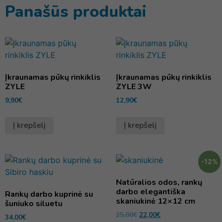
Panašūs produktai
Įkraunamas pūkų rinkiklis
Įkraunamas pūkų rinkiklis
ZYLE
ZYLE 3W
9,90
€
12,90
€
Į krepšelį
Į krepšelį
-12%
Natūralios odos, rankų
darbo elegantiška
Rankų darbo kuprinė su
skaniukinė 12×12 cm
šuniuko siluetu
25,00
€
22,00
€
34,00
€