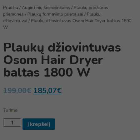
Pradžia
/
Augintinių šeimininkams
/
Plaukų priežiūros
priemonės
/
Plaukų formavimo prietaisai
/
Plaukų
džiovintuvai
/ Plaukų džiovintuvas Osom Hair Dryer baltas 1800
W
Plaukų džiovintuvas
Osom Hair Dryer
baltas 1800 W
199,00
€
185,07
€
Turime
Į krepšelį