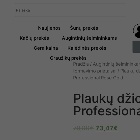
Naujienos
Šunų prekės
Kačių prekės
Augintinių šeimininkams
Gera kaina
Kalėdinės prekės
Graužikų prekės
Pradžia
/
Augintinių šeiminink
formavimo prietaisai
/
Plaukų dž
Professional Rose Gold
Plaukų dži
Profession
79,00
€
73,47
€