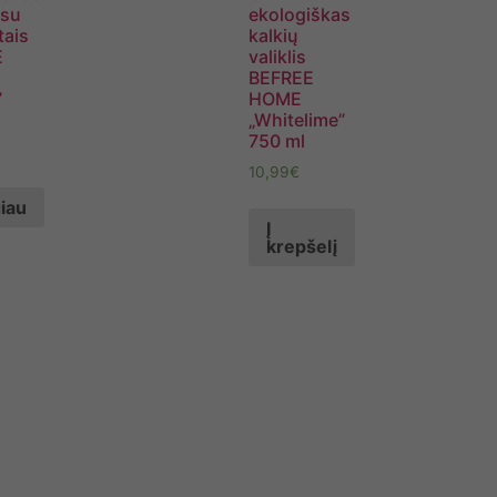
 su
ekologiškas
tais
kalkių
E
valiklis
BEFREE
”
HOME
„Whitelime”
750 ml
10,99
€
iau
Į
krepšelį