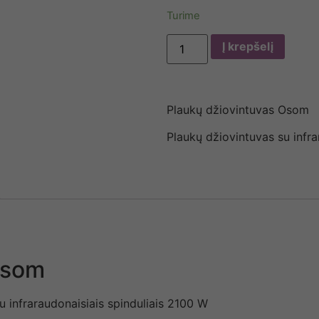
Turime
Į krepšelį
Plaukų džiovintuvas Osom
Plaukų džiovintuvas su infr
Osom
u infraraudonaisiais spinduliais 2100 W