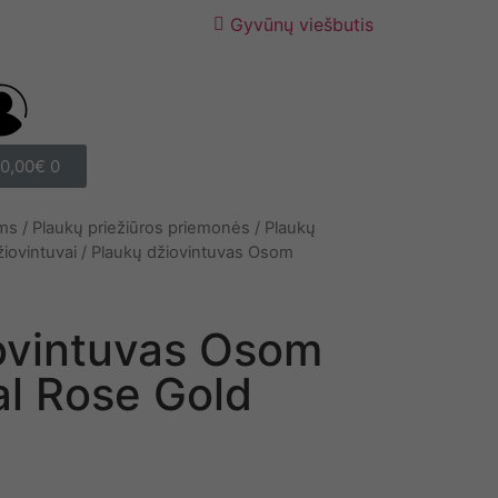
Gyvūnų viešbutis
0,00
€
0
ams
/
Plaukų priežiūros priemonės
/
Plaukų
iovintuvai
/ Plaukų džiovintuvas Osom
ovintuvas Osom
al Rose Gold