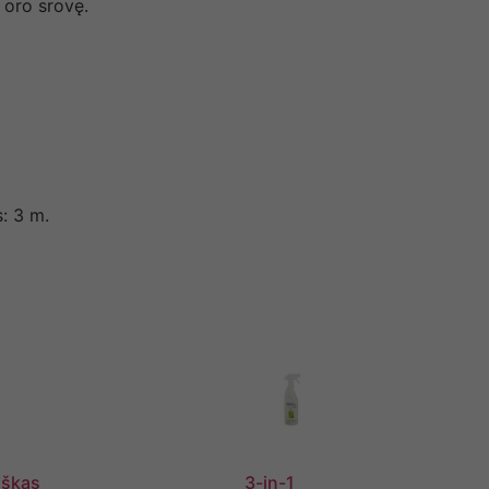
 oro srovę.
s: 3 m.
iškas
3-in-1