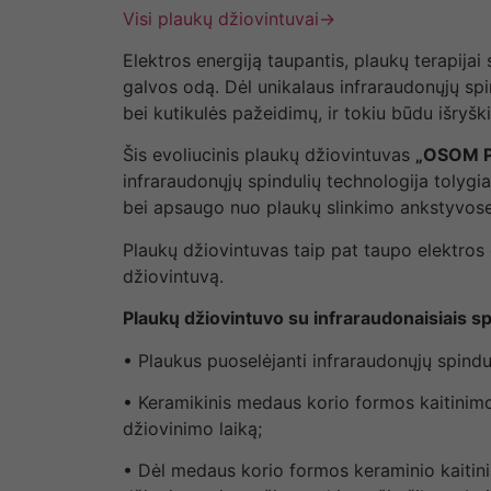
Visi plaukų džiovintuvai→
Elektros energiją taupantis, plaukų terapijai
galvos odą. Dėl unikalaus infraraudonųjų spi
bei kutikulės pažeidimų, ir tokiu būdu išryški
Šis evoliucinis plaukų džiovintuvas
„OSOM P
infraraudonųjų spindulių technologija tolygi
bei apsaugo nuo plaukų slinkimo ankstyvose
Plaukų džiovintuvas taip pat taupo elektro
džiovintuvą.
Plaukų džiovintuvo su infraraudonaisiais sp
• Plaukus puoselėjanti infraraudonųjų spindu
• Keramikinis medaus korio formos kaitinim
džiovinimo laiką;
• Dėl medaus korio formos keraminio kaitini