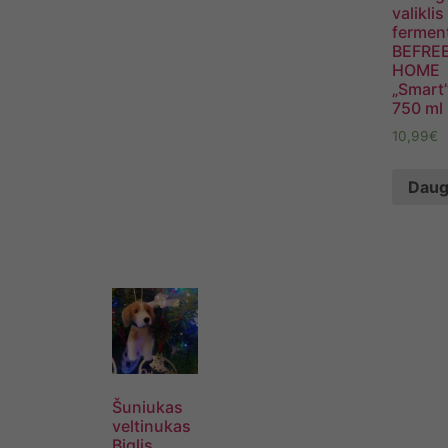
valiklis
fermen
BEFRE
HOME
„Smart
750 ml
10,99
€
Daug
Šuniukas
veltinukas
Biglis