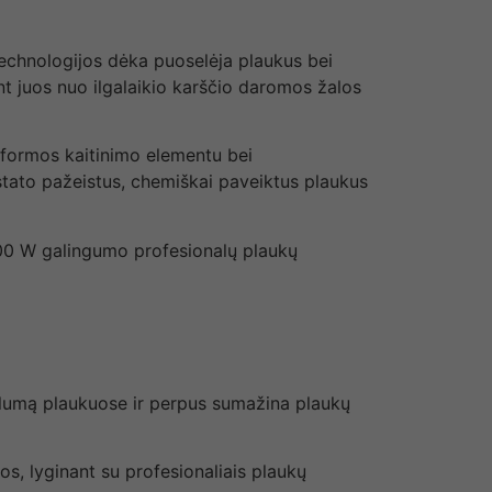
 technologijos dėka puoselėja plaukus bei
nt juos nuo ilgalaikio karščio daromos žalos
 formos kaitinimo elementu bei
tstato pažeistus, chemiškai paveiktus plaukus
000 W galingumo profesionalų plaukų
ilumą plaukuose ir perpus sumažina plaukų
, lyginant su profesionaliais plaukų