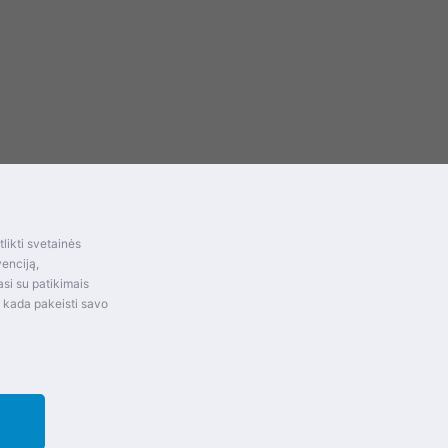
Kontaktai
Šventupės g. 28, Kaunas,
likti svetainės
s
Lietuva
venciją,
si su patikimais
imas ir
+370 (672) 27 650
t kada pakeisti savo
info@dokrinesa.lt
MB PETHOMEPEOPLE
Įmonės kodas: 305695822