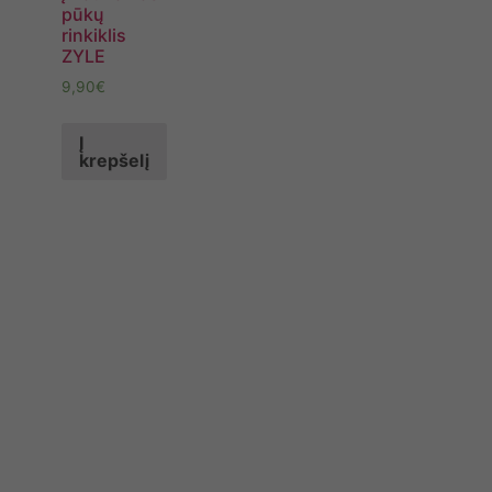
pūkų
rinkiklis
ZYLE
9,90
€
Į
krepšelį