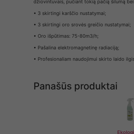
džiovintuvais, pučiant tokią pačią šilumą bei
• 3 skirtingi karščio nustatymai;
• 3 skirtingi oro srovės greičio nustatymai;
• Oro išpūtimas: 75-80m3/h;
• Pašalina elektromagnetinę radiaciją;
• Profesionaliam naudojimui skirto laido ilgi
Panašūs produktai
Ekolog