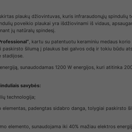
 skirtas plaukų džiovintuvas, kuris infraraudonųjų spindulių
ndulių poveikio plaukai yra išdžiovinami iš vidaus, apsauga
nant jų natūralų spindesį.
rofessional“
, kartu su patentuotu keraminiu medaus korio
ai paskirsto šilumą į plaukus bei galvos odą ir tokiu būdu a
 stadijose.
s energiją, sunaudodamas 1200 W energijos, kuri atitinka 2
induliais savybės:
lių technologija;
o elementas, padengtas sidabro danga, tolygiai paskirsto š
mo elemento, sunaudojama iki 40% mažiau elektros energijos