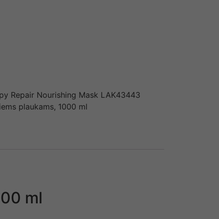
apy Repair Nourishing Mask LAK43443
tiems plaukams, 1000 ml
000 ml