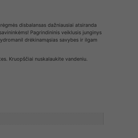
 drėgmės disbalansas dažniausiai atsiranda
 savininkėms! Pagrindininis veiklusis junginys
 hydromanil drėkinamąsias savybes ir ilgam
utes. Kruopščiai nuskalaukite vandeniu.