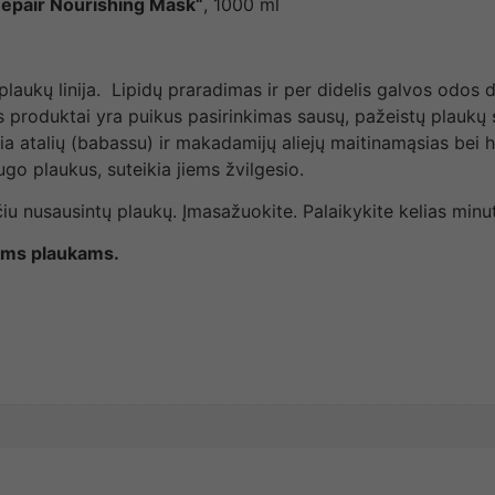
epair Nourishing Mask“
, 1000 ml
plaukų linija. Lipidų praradimas ir per didelis galvos odos
nijos produktai yra puikus pasirinkimas sausų, pažeistų plaukų
ia atalių (babassu) ir makadamijų aliejų maitinamąsias bei
go plaukus, suteikia jiems žvilgesio.
sčiu nusausintų plaukų. Įmasažuokite. Palaikykite kelias min
iems plaukams.