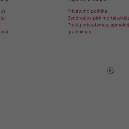
mus
Privatumo politika
tai
Bendrosios pirkimo taisyklė
Prekių pristatymas, apmokėj
niai
grąžinimas
Visos teisės saugomos www.dokrinesa.lt