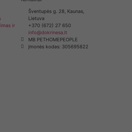
Šventupės g. 28, Kaunas,
s
Lietuva
imas ir
+370 (672) 27 650
info@dokrinesa.lt
MB PETHOMEPEOPLE
Įmonės kodas: 305695822