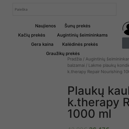
Naujienos
Šunų prekės
Kačių prekės
Augintinių šeimininkams
Gera kaina
Kalėdinės prekės
Graužikų prekės
Pradžia
/
Augintinių šeiminink
balzamai
/
Lakme plaukų kondici
k.therapy Repair Nourishing 10
Plaukų ka
k.therapy 
1000 ml