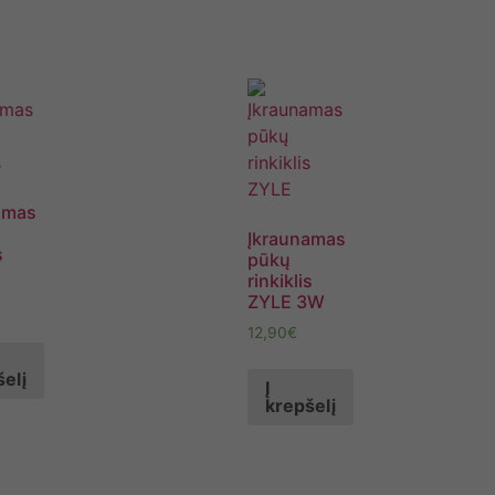
amas
Įkraunamas
s
pūkų
rinkiklis
ZYLE 3W
12,90
€
elį
Į
krepšelį