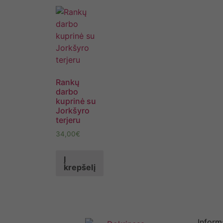
Rankų
darbo
kuprinė su
Jorkšyro
terjeru
34,00
€
Į
krepšelį
Inform