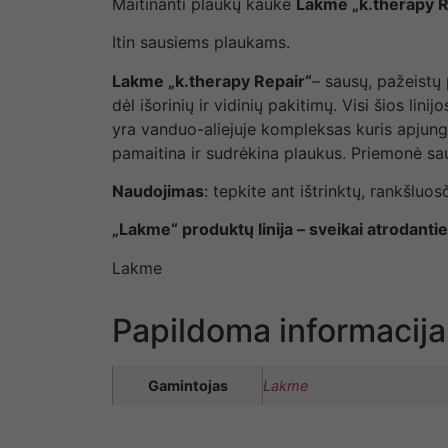
Maitinanti plaukų kaukė
Lakme „k.therapy R
Itin sausiems plaukams.
Lakme „k.therapy Repair“
– sausų, pažeistų 
dėl išorinių ir vidinių pakitimų. Visi šios li
yra vanduo-aliejuje kompleksas kuris apjung
pamaitina ir sudrėkina plaukus. Priemonė sau
Naudojimas
: tepkite ant ištrinktų, rankšluo
„Lakme“ produktų linija – sveikai atrodant
Lakme
Papildoma informacija
Gamintojas
Lakme