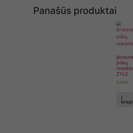
Panašūs produktai
Įkraun
pūkų
rinkikli
ZYLE
9,90
€
Į
krepš