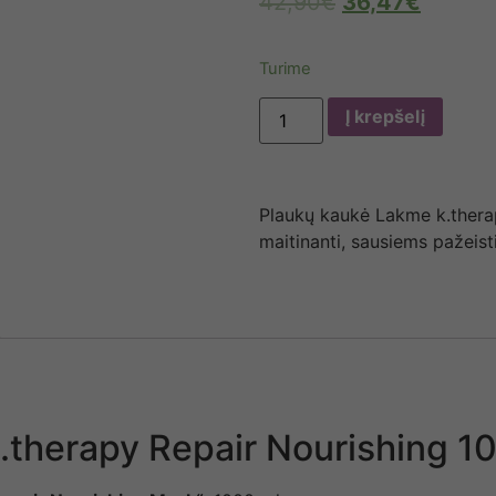
42,90
€
36,47
€
Turime
Į krepšelį
Plaukų kaukė Lakme k.ther
maitinanti, sausiems pažeis
.therapy Repair Nourishing 1