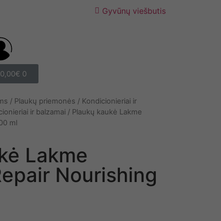
Gyvūnų viešbutis
0,00
€
0
ams
/
Plaukų priemonės
/
Kondicionieriai ir
onieriai ir balzamai
/ Plaukų kaukė Lakme
00 ml
ukė Lakme
Repair Nourishing