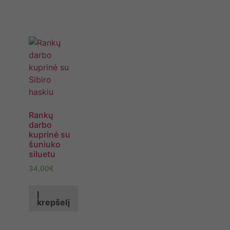
Rankų
darbo
kuprinė su
šuniuko
siluetu
34,00
€
Į
krepšelį