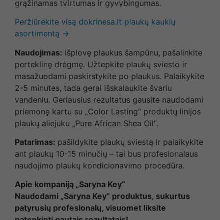
grąžinamas tvirtumas ir gyvybingumas.
Peržiūrėkite visą dokrinesa.lt plaukų kaukių
asortimentą →
Naudojimas:
išplovę plaukus šampūnu, pašalinkite
perteklinę drėgmę. Užtepkite plaukų sviesto ir
masažuodami paskirstykite po plaukus. Palaikykite
2-5 minutes, tada gerai išskalaukite švariu
vandeniu. Geriausius rezultatus gausite naudodami
priemonę kartu su „Color Lasting“ produktų linijos
plaukų aliejuku „Pure African Shea Oil“.
Patarimas:
pašildykite plaukų sviestą ir palaikykite
ant plaukų 10-15 minučių – tai bus profesionalaus
naudojimo plaukų kondicionavimo procedūra.
Apie kompaniją „Saryna Key“
Naudodami „Saryna Key“ produktus, sukurtus
patyrusių profesionalų, visuomet liksite
patenkinti gautais rezultatais!