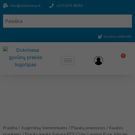
info@dokrinesa.lt
+370 679 48351
Gyvūnų viešbutis
0
Pradžia
/
Augintinių šeimininkams
/
Plaukų priemonės
/
Kaukės
plaukams
/ Plaukų kaukė Saryna KEY Color Lasting Pure African