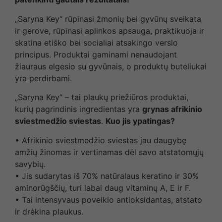
„Saryna Key“ rūpinasi žmonių bei gyvūnų sveikata
ir gerove, rūpinasi aplinkos apsauga, praktikuoja ir
skatina etiško bei socialiai atsakingo verslo
principus. Produktai gaminami nenaudojant
žiauraus elgesio su gyvūnais, o produktų buteliukai
yra perdirbami.
„Saryna Key“ – tai plaukų priežiūros produktai,
kurių pagrindinis ingredientas yra
grynas afrikinio
sviestmedžio sviestas
.
Kuo jis ypatingas?
• Afrikinio sviestmedžio sviestas jau daugybę
amžių žinomas ir vertinamas dėl savo atstatomųjų
savybių.
• Jis sudarytas iš 70% natūralaus keratino ir 30%
aminorūgščių, turi labai daug vitaminų A, E ir F.
• Tai intensyvaus poveikio antioksidantas, atstato
ir drėkina plaukus.