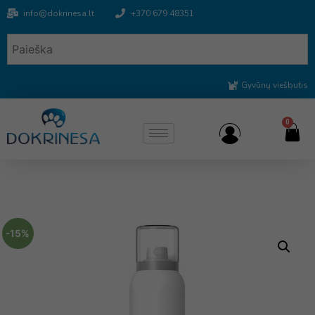
info@dokrinesa.lt
+370 679 48351
Gyvūnų viešbutis
0
-15%