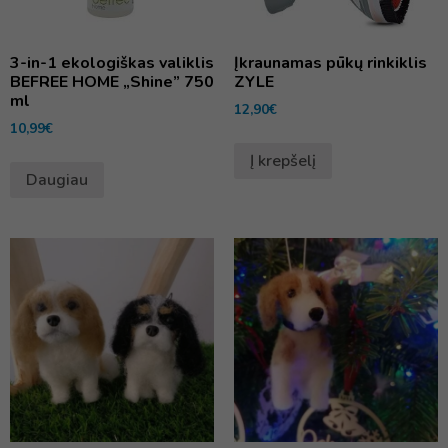
3-in-1 ekologiškas valiklis
Įkraunamas pūkų rinkiklis
BEFREE HOME „Shine” 750
ZYLE
ml
12,90
€
10,99
€
Į krepšelį
Daugiau