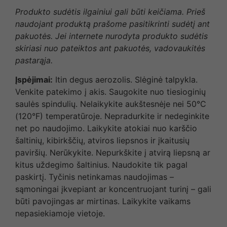
Produkto sudėtis ilgainiui gali būti keičiama. Prieš
naudojant produktą prašome pasitikrinti sudėtį ant
pakuotės. Jei internete nurodyta produkto sudėtis
skiriasi nuo pateiktos ant pakuotės, vadovaukitės
pastarąja.
Įspėjimai:
Itin degus aerozolis. Slėginė talpykla.
Venkite patekimo į akis. Saugokite nuo tiesioginių
saulės spindulių. Nelaikykite aukštesnėje nei 50°C
(120°F) temperatūroje. Nepradurkite ir nedeginkite
net po naudojimo. Laikykite atokiai nuo karščio
šaltinių, kibirkščių, atviros liepsnos ir įkaitusių
paviršių. Nerūkykite. Nepurkškite į atvirą liepsną ar
kitus uždegimo šaltinius. Naudokite tik pagal
paskirtį. Tyčinis netinkamas naudojimas –
sąmoningai įkvepiant ar koncentruojant turinį – gali
būti pavojingas ar mirtinas. Laikykite vaikams
nepasiekiamoje vietoje.