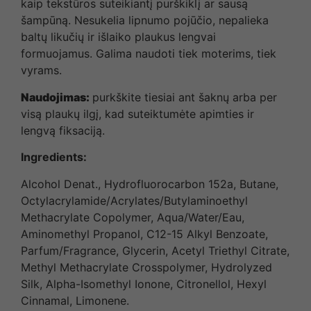
kaip tekstūros suteikiantį purškiklį ar sausą
šampūną. Nesukelia lipnumo pojūčio, nepalieka
baltų likučių ir išlaiko plaukus lengvai
formuojamus. Galima naudoti tiek moterims, tiek
vyrams.
Naudojimas:
purkškite tiesiai ant šaknų arba per
visą plaukų ilgį, kad suteiktumėte apimties ir
lengvą fiksaciją.
Ingredients
:
Alcohol Denat., Hydrofluorocarbon 152a, Butane,
Octylacrylamide/Acrylates/Butylaminoethyl
Methacrylate Copolymer, Aqua/Water/Eau,
Aminomethyl Propanol, C12-15 Alkyl Benzoate,
Parfum/Fragrance, Glycerin, Acetyl Triethyl Citrate,
Methyl Methacrylate Crosspolymer, Hydrolyzed
Silk, Alpha-Isomethyl Ionone, Citronellol, Hexyl
Cinnamal, Limonene.