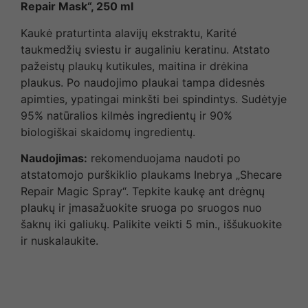
Repair Mask“, 250 ml
Kaukė praturtinta alavijų ekstraktu, Karité
taukmedžių sviestu ir augaliniu keratinu. Atstato
pažeistų plaukų kutikules, maitina ir drėkina
plaukus. Po naudojimo plaukai tampa didesnės
apimties, ypatingai minkšti bei spindintys. Sudėtyje
95% natūralios kilmės ingredientų ir 90%
biologiškai skaidomų ingredientų.
Naudojimas:
rekomenduojama naudoti po
atstatomojo purškiklio plaukams Inebrya „Shecare
Repair Magic Spray“. Tepkite kaukę ant drėgnų
plaukų ir įmasažuokite sruoga po sruogos nuo
šaknų iki galiukų. Palikite veikti 5 min., iššukuokite
ir nuskalaukite.