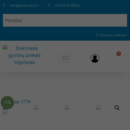
info@dokrinesa.lt
+370 679 48351
Gyvūnų viešbutis
0
-7%