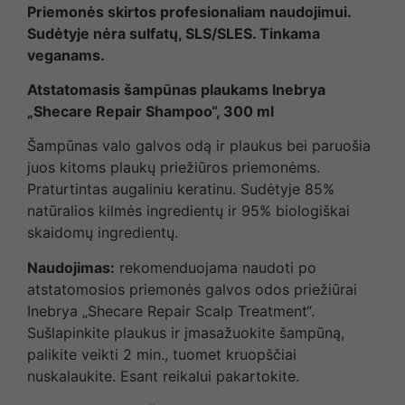
Priemonės skirtos profesionaliam naudojimui.
Sudėtyje nėra sulfatų, SLS/SLES. Tinkama
veganams.
Atstatomasis šampūnas plaukams Inebrya
„Shecare Repair Shampoo“, 300 ml
Šampūnas valo galvos odą ir plaukus bei paruošia
juos kitoms plaukų priežiūros priemonėms.
Praturtintas augaliniu keratinu. Sudėtyje 85%
natūralios kilmės ingredientų ir 95% biologiškai
skaidomų ingredientų.
Naudojimas:
rekomenduojama naudoti po
atstatomosios priemonės galvos odos priežiūrai
Inebrya „Shecare Repair Scalp Treatment“.
Sušlapinkite plaukus ir įmasažuokite šampūną,
palikite veikti 2 min., tuomet kruopščiai
nuskalaukite. Esant reikalui pakartokite.