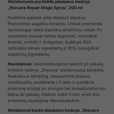
Atstatomasis purškiklis plaukams Inebrya
„Shecare Repair Magic Spray“, 200 ml
Purškiklis padeda giliai atstatyti plaukus.
Praturtintas augaliniu keratinu. Unikali priemonės
technologija veikia kapiliarų struktūros viduje. Po
naudojimo plaukai tampa atgaivinti, nuostabiai
švelnūs, minkšti ir žvilgantys. Sudėtyje 95%
natūralios kilmės ingredientų ir 80% biologiškai
skaidomų ingredientų.
Naudojimas:
rekomenduojama naudoti po plaukų
trinkimo Inebrya „Shecare“ atstatomuoju šampūnu.
Nuskalavus šampūną, nusausinkite plaukus
rankšluosčiu, padalinkite į 4 dalis ir purkškite
priemonę sruoga po sruogos bei įmasažuokite nuo
šaknų iki galiukų. Palikite veikti 5 min. prieš kitų
priemonių naudojimą. Nenuskalaukite.
Atstatomoji kaukė plaukams Inebrya „Shecare