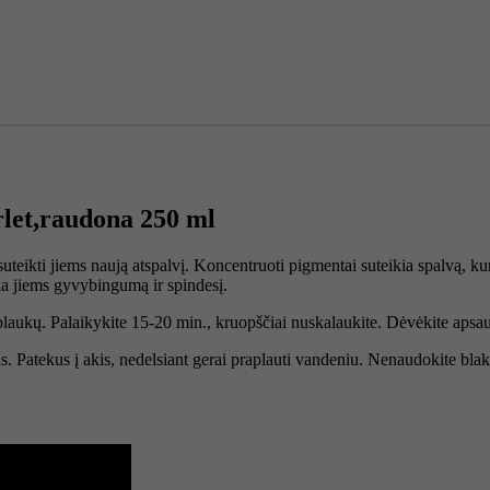
rlet,raudona 250 ml
, suteikti jiems naują atspalvį. Koncentruoti pigmentai suteikia spalvą,
kia jiems gyvybingumą ir spindesį.
 plaukų. Palaikykite 15-20 min., kruopščiai nuskalaukite. Dėvėkite apsau
is. Patekus į akis, nedelsiant gerai praplauti vandeniu. Nenaudokite bla