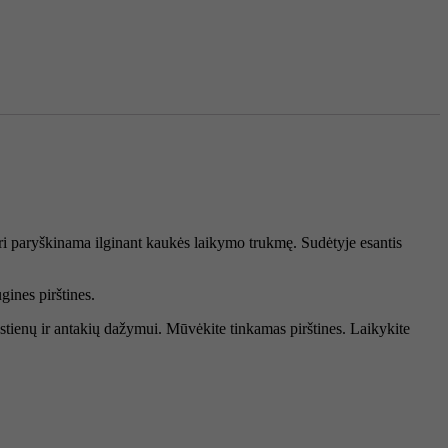
 kuri paryškinama ilginant kaukės laikymo trukmę. Sudėtyje esantis
gines pirštines.
kstienų ir antakių dažymui. Mūvėkite tinkamas pirštines. Laikykite