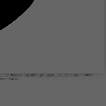
ukų priemonės
/
Dažančios plaukų kaukės - šampūnai
/ Plaukus
audona 250 ml