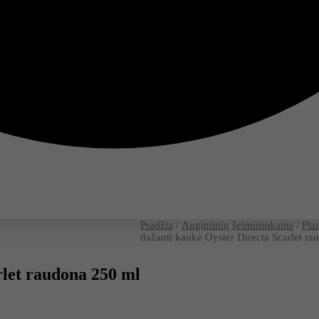
Pradžia
/
Augintinių šeimininkams
/
Pla
dažanti kaukė Oyster Directa Scarlet r
rlet raudona 250 ml