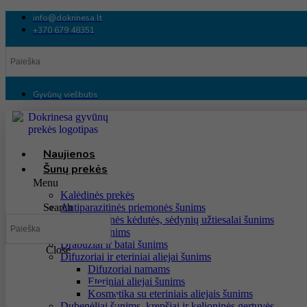
Eiti
info@dokrinesa.lt
prie
+370 679 48351
turinio
Gyvūnų viešbutis
Naujienos
Šunų prekės
Menu
Kalėdinės prekės
Search
Antiparazitinės priemonės šunims
Automobilinės kėdutės, sėdynių užtiesalai šunims
Baseinai šunims
Drabužiai ir batai šunims
Close
Difuzoriai ir eteriniai aliejai šunims
Difuzoriai namams
Eteriniai aliejai šunims
Kosmetika su eteriniais aliejais šunims
Dubenėliai šunims, krepšiai ir kelioninės gertuvės