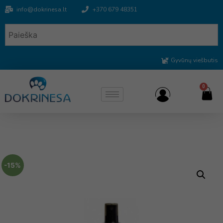
info@dokrinesa.lt
+370 679 48351
Gyvūnų viešbutis
0
-15%