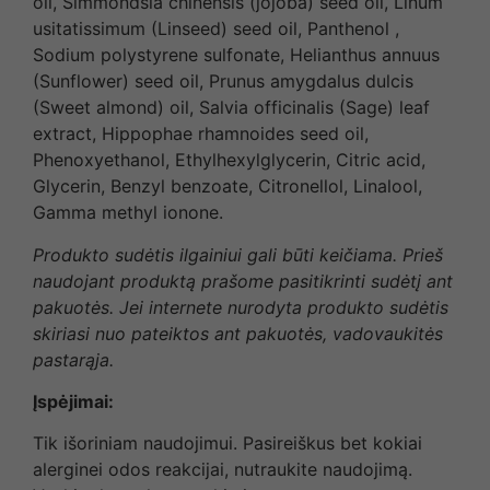
oil, Simmondsia chinensis (jojoba) seed oil, Linum
usitatissimum (Linseed) seed oil, Panthenol ,
Sodium polystyrene sulfonate, Helianthus annuus
(Sunflower) seed oil, Prunus amygdalus dulcis
(Sweet almond) oil, Salvia officinalis (Sage) leaf
extract, Hippophae rhamnoides seed oil,
Phenoxyethanol, Ethylhexylglycerin, Citric acid,
Glycerin, Benzyl benzoate, Citronellol, Linalool,
Gamma methyl ionone.
Produkto sudėtis ilgainiui gali būti keičiama. Prieš
naudojant produktą prašome pasitikrinti sudėtį ant
pakuotės. Jei internete nurodyta produkto sudėtis
skiriasi nuo pateiktos ant pakuotės, vadovaukitės
pastarąja.
Įspėjimai:
Tik išoriniam naudojimui. Pasireiškus bet kokiai
alerginei odos reakcijai, nutraukite naudojimą.