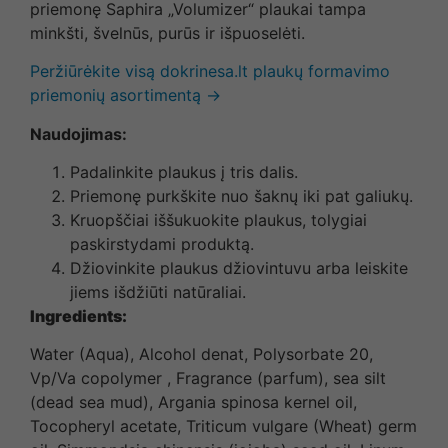
priemonę Saphira „Volumizer“ plaukai tampa
minkšti, švelnūs, purūs ir išpuoselėti.
Peržiūrėkite visą dokrinesa.lt plaukų formavimo
priemonių asortimentą →
Naudojimas:
Padalinkite plaukus į tris dalis.
Priemonę purkškite nuo šaknų iki pat galiukų.
Kruopščiai iššukuokite plaukus, tolygiai
paskirstydami produktą.
Džiovinkite plaukus džiovintuvu arba leiskite
jiems išdžiūti natūraliai.
Ingredients:
Water (Aqua), Alcohol denat, Polysorbate 20,
Vp/Va copolymer , Fragrance (parfum), sea silt
(dead sea mud), Argania spinosa kernel oil,
Tocopheryl acetate, Triticum vulgare (Wheat) germ