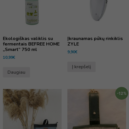
Ekologiškas valiklis su
Įkraunamas pūkų rinkiklis
fermentais BEFREE HOME
ZYLE
„Smart” 750 ml
9,90
€
10,99
€
Į krepšelį
Daugiau
-12%