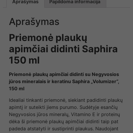
Aprašymas
Papildoma informacija
Aprašymas
Priemonė plaukų
apimčiai didinti Saphira
150 ml
Priemonė plaukų apimčiai didinti su Negyvosios
jūros mineralais ir keratinu Saphira „Volumizer“,
150 ml
Idealiai tinkanti priemonė, siekiant padidinti plaukų
apimtį ir suteikti jiems purumo. Sudėtyje esančių
Negyvosios jūros mineralų, Vitamino E ir proteinų
dėka ši priemonė plaukų apimčiai didinti taip pat
padeda atstatyti ir sustiprinti plaukus. Naudojant