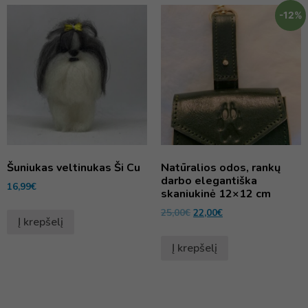
-12%
Šuniukas veltinukas Ši Cu
Natūralios odos, rankų
darbo elegantiška
16,99
€
skaniukinė 12×12 cm
25,00
€
22,00
€
Į krepšelį
Į krepšelį