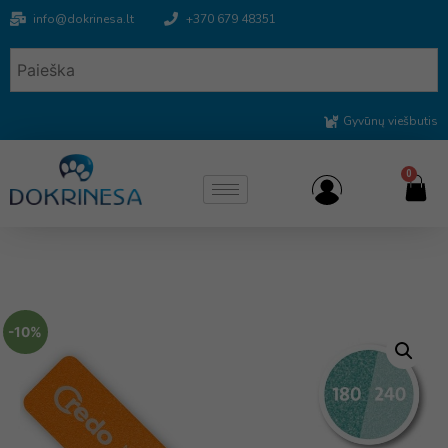
info@dokrinesa.lt
+370 679 48351
Gyvūnų viešbutis
0
-10%