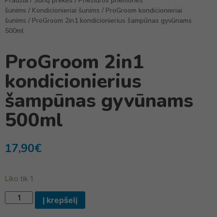
Pradžia
/
Šunų prekės
/
Priežiūros priemonės
šunims
/
Kondicionieriai šunims
/
ProGroom kondicionieriai
šunims
/ ProGroom 2in1 kondicionierius šampūnas gyvūnams
500ml
ProGroom 2in1
kondicionierius
šampūnas gyvūnams
500ml
17,90
€
Liko tik 1
Į krepšelį