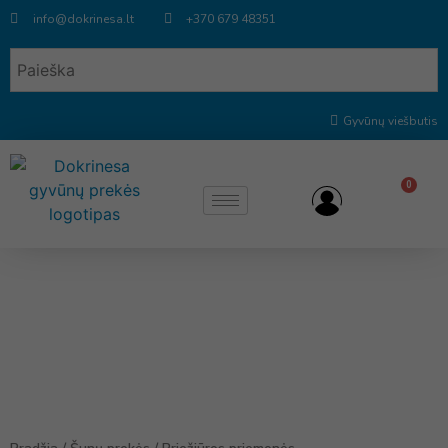
info@dokrinesa.lt
+370 679 48351
Gyvūnų viešbutis
0