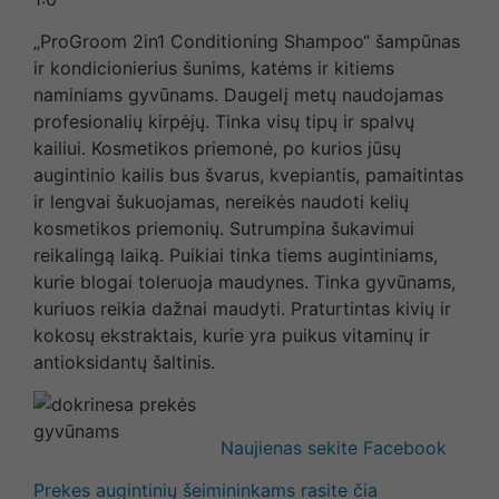
„ProGroom 2in1 Conditioning Shampoo“ šampūnas
ir kondicionierius šunims, katėms ir kitiems
naminiams gyvūnams. Daugelį metų naudojamas
profesionalių kirpėjų. Tinka visų tipų ir spalvų
kailiui. Kosmetikos priemonė, po kurios jūsų
augintinio kailis bus švarus, kvepiantis, pamaitintas
ir lengvai šukuojamas, nereikės naudoti kelių
kosmetikos priemonių. Sutrumpina šukavimui
reikalingą laiką. Puikiai tinka tiems augintiniams,
kurie blogai toleruoja maudynes. Tinka gyvūnams,
kuriuos reikia dažnai maudyti. Praturtintas kivių ir
kokosų ekstraktais, kurie yra puikus vitaminų ir
antioksidantų šaltinis.
Naujienas sekite Facebook
Prekes augintinių šeimininkams rasite čia