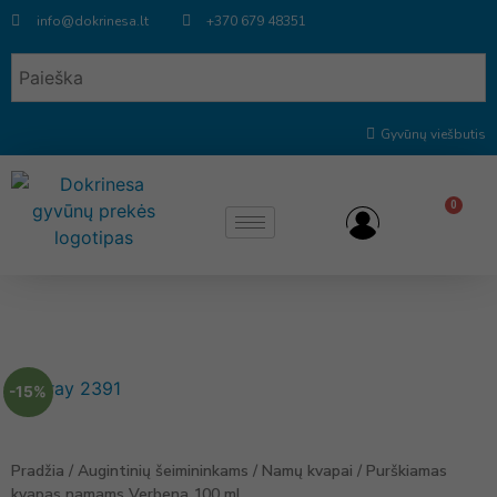
info@dokrinesa.lt
+370 679 48351
Gyvūnų viešbutis
0
-15%
Pradžia
/
Augintinių šeimininkams
/
Namų kvapai
/ Purškiamas
kvapas namams Verbena 100 ml