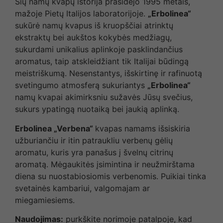
Šių namų kvapų istorija prasidėjo 1995 metais,
mažoje Pietų Italijos laboratorijoje.
„Erbolinea“
sukūrė namų kvapus iš kruopščiai atrinktų
ekstraktų bei aukštos kokybės medžiagų,
sukurdami unikalius aplinkoje pasklindančius
aromatus, taip atskleidžiant tik Italijai būdingą
meistriškumą. Nesenstantys, išskirtinę ir rafinuotą
svetingumo atmosferą sukuriantys
„Erbolinea“
namų kvapai akimirksniu sužavės Jūsų svečius,
sukurs ypatingą nuotaiką bei jaukią aplinką.
Erbolinea „Verbena“
kvapas namams išsiskiria
užburiančiu ir itin patraukliu verbenų gėlių
aromatu, kuris yra panašus į švelnų citrinų
aromatą. Mėgaukitės įsimintina ir neužmirštama
diena su nuostabiosiomis verbenomis. Puikiai tinka
svetainės kambariui, valgomajam ar
miegamiesiems.
Naudojimas:
purkškite norimoje patalpoje, kad