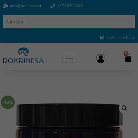
info@dokrinesa.lt
+370 679 48351
Gyvūnų viešbutis
0
-15%