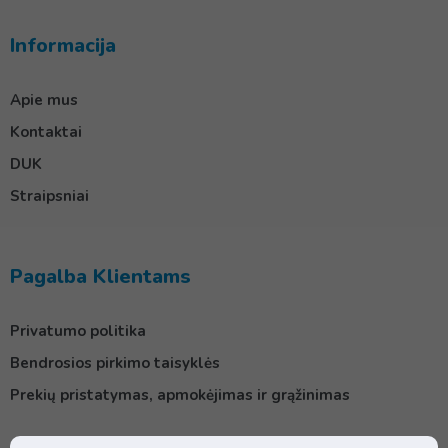
Informacija
Apie mus
Kontaktai
DUK
Straipsniai
Pagalba Klientams
Privatumo politika
Bendrosios pirkimo taisyklės
Prekių pristatymas, apmokėjimas ir grąžinimas