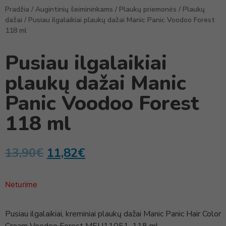
Pradžia
/
Augintinių šeimininkams
/
Plaukų priemonės
/
Plaukų
dažai
/ Pusiau ilgalaikiai plaukų dažai Manic Panic Voodoo Forest
118 ml
Pusiau ilgalaikiai
plaukų dažai Manic
Panic Voodoo Forest
118 ml
13,90
€
11,82
€
Neturime
Pusiau ilgalaikiai, kreminiai plaukų dažai Manic Panic Hair Color
Cream Voodoo Forest MEU11051, 118 ml