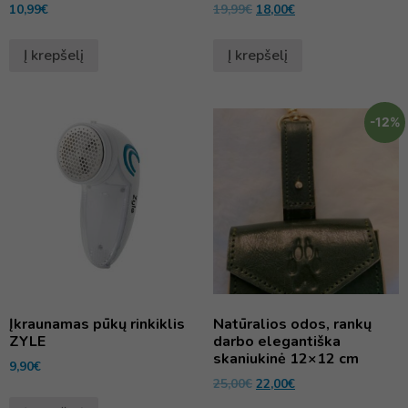
10,99
€
19,99
€
18,00
€
Į krepšelį
Į krepšelį
-12%
Įkraunamas pūkų rinkiklis
Natūralios odos, rankų
ZYLE
darbo elegantiška
skaniukinė 12×12 cm
9,90
€
25,00
€
22,00
€