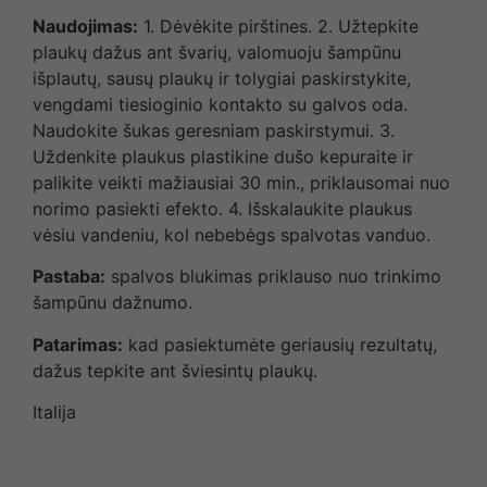
Naudojimas:
1. Dėvėkite pirštines. 2. Užtepkite
plaukų dažus ant švarių, valomuoju šampūnu
išplautų, sausų plaukų ir tolygiai paskirstykite,
vengdami tiesioginio kontakto su galvos oda.
Naudokite šukas geresniam paskirstymui. 3.
Uždenkite plaukus plastikine dušo kepuraite ir
palikite veikti mažiausiai 30 min., priklausomai nuo
norimo pasiekti efekto. 4. Išskalaukite plaukus
vėsiu vandeniu, kol nebebėgs spalvotas vanduo.
Pastaba:
spalvos blukimas priklauso nuo trinkimo
šampūnu dažnumo.
Patarimas:
kad pasiektumėte geriausių rezultatų,
dažus tepkite ant šviesintų plaukų.
Italija